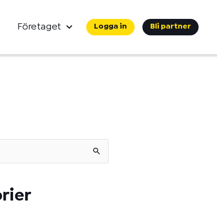
Företaget
Logga in
Bli partner
rier