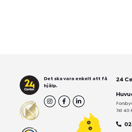
Det ska vara enkelt att få
24 Ce
hjälp.
Huvu
I
F
L
n
a
i
Forsby
s
c
n
741 40 
t
e
k
a
b
e
02
g
o
d