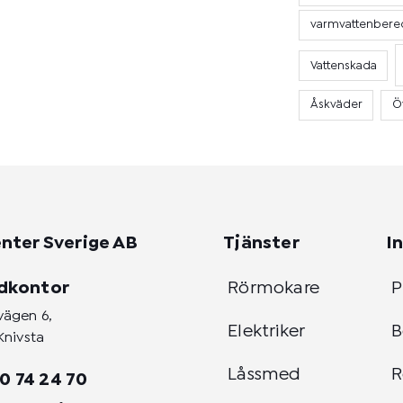
varmvattenbere
Vattenskada
Åskväder
Ö
nter Sverige AB
Tjänster
I
dkontor
Rörmokare
P
vägen 6,
Elektriker
B
Knivsta
Låssmed
R
0 74 24 70