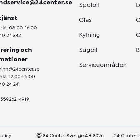
ndservice@24center.se
Spolbil
L
tjänst
Glas
 kl. 08:00-16:00
Kylning
G
40 24 242
rering och
Sugbil
B
amationer
Serviceområden
ering@24center.se
 kl. 12:00-15:00
40 24 241
 559262-4919
policy
24 Center Sverige AB 2026
24 Center-l