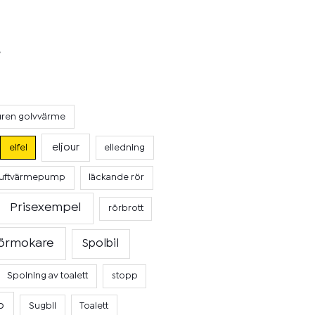
uren golvvärme
eljour
elfel
elledning
luftvärmepump
läckande rör
Prisexempel
rörbrott
örmokare
Spolbil
Spolning av toalett
stopp
p
Sugbil
Toalett