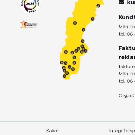
r
o
i
ku
a
k
n
m
-
-
Kund
f
i
n
Mån-fre
tel.
08 
Faktu
rekl
faktur
Mån-fre
tel.
08 
Org.nr:
Kakor
Integritets