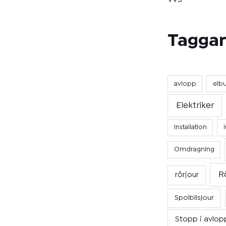
Taggar
avlopp
elb
Elektriker
Installation
Omdragning
R
rörjour
Spolbilsjour
Stopp i avlop