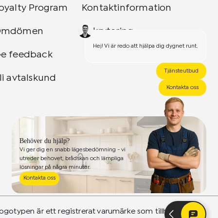
oyalty Program
Kontaktinformation
Omdömen
Rekrytering
Hej! Vi är redo att hjälpa dig dygnet runt.
e feedback
Tjänsteutbud
li avtalskund
Kontakta oss
Behöver du hjälp?
Vi ger dig en snabb lägesbedömning - vi
utreder behovet, brådskan och lämpliga
lösningar på några minuter.
Kontakta oss
ogotypen är ett registrerat varumärke som tillhör 24