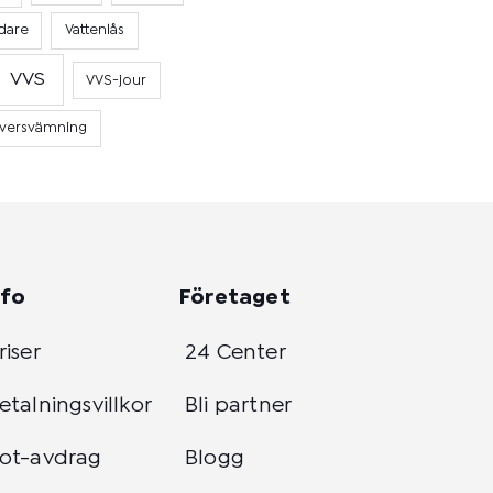
dare
Vattenlås
VVS
VVS-jour
versvämning
nfo
Företaget
riser
24 Center
etalningsvillkor
Bli partner
ot-avdrag
Blogg