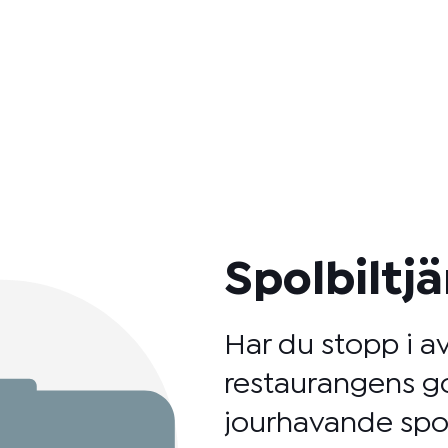
Spolbiltj
Har du stopp i av
restaurangens go
jourhavande spol