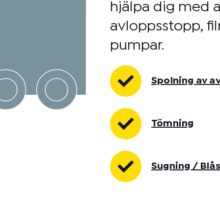
hjälpa dig med a
avloppsstopp, fil
pumpar.
Spolning av a
Tömning
Sugning / Blå