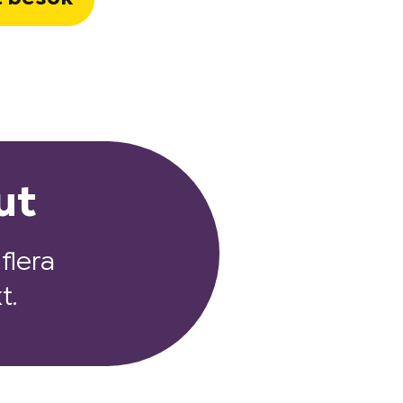
ut
flera
t.