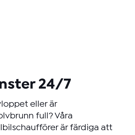
änster 24/7
loppet eller är
lvbrunn full? Våra
bilschaufförer är färdiga att