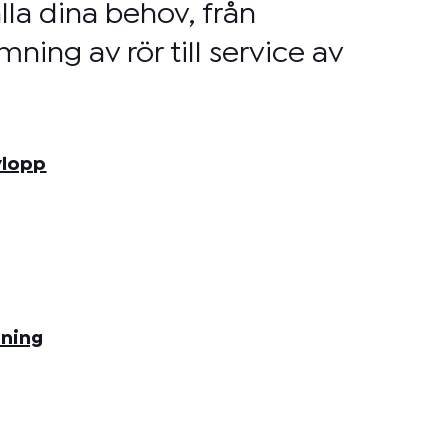
lla dina behov, från
mning av rör till service av
vlopp
sning