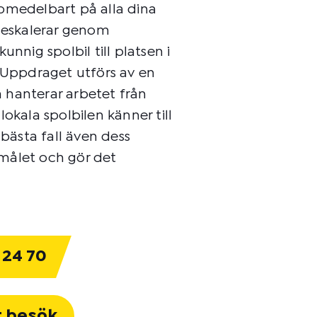
omedelbart på alla dina
a eskalerar genom
unnig spolbil till platsen i
. Uppdraget utförs av en
 hanterar arbetet från
n lokala spolbilen känner till
ästa fall även dess
målet och gör det
 24 70
t besök