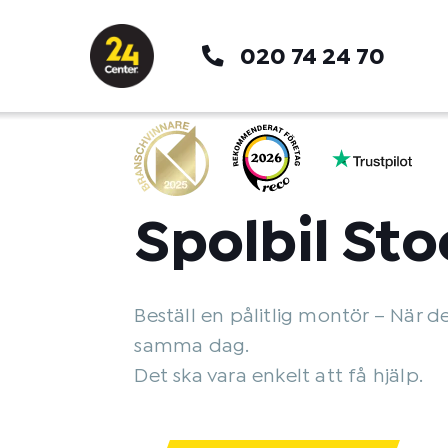
Hoppa
till
020 74 24 70
innehåll
Spolbil St
Beställ en pålitlig montör – När d
samma dag.
Det ska vara enkelt att få hjälp.