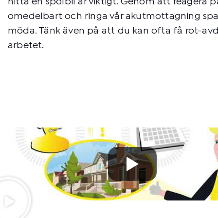
hitta en spolbil är viktigt. Genom att reagera
omedelbart och ringa vår akutmottagning spa
möda. Tänk även på att du kan ofta få rot-avd
arbetet.