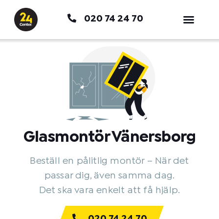
Hoppa
020 74 24 70
till
innehåll
Glasmontör Vänersborg
Beställ en pålitlig montör – När det
passar dig, även samma dag.
Det ska vara enkelt att få hjälp.
020 74 24 70