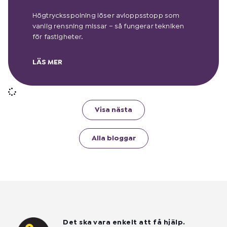
Högtrycksspolning löser avloppsstopp som
vanlig rensning missar – så fungerar tekniken
för fastigheter.
LÄS MER
Visa nästa
Alla bloggar
Det ska vara enkelt att få hjälp.