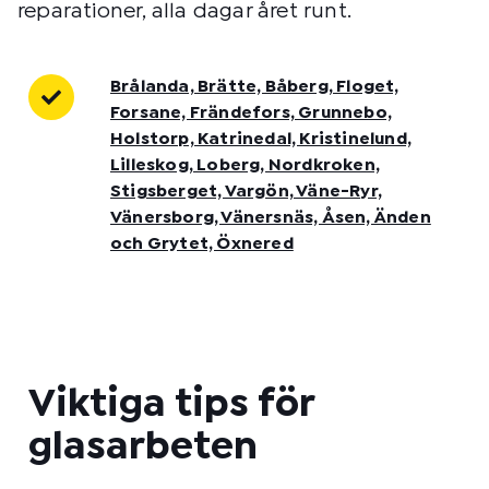
reparationer, alla dagar året runt.
Brålanda, Brätte, Båberg, Floget,
Forsane, Frändefors, Grunnebo,
Holstorp, Katrinedal, Kristinelund,
Lilleskog, Loberg, Nordkroken,
Stigsberget, Vargön, Väne-Ryr,
Vänersborg, Vänersnäs, Åsen, Änden
och Grytet, Öxnered
Viktiga tips för
glasarbeten