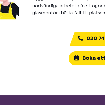
nödvändiga arbetet på ett ögonbl
glasmontör i bästa fall till plats
020 74
Boka et