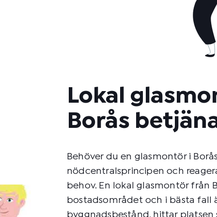
Lokal glasmo
Borås betjäna
Behöver du en glasmontör i Borås?
nödcentralsprincipen och reager
behov. En lokal glasmontör från B
bostadsområdet och i bästa fall 
byggnadsbestånd, hittar platsen