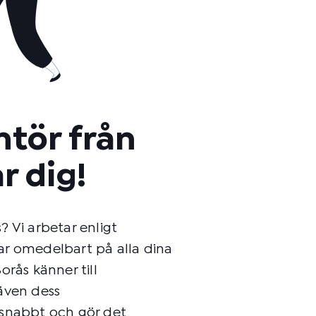
ntör från
r dig!
 Vi arbetar enligt
ar omedelbart på alla dina
orås känner till
även dess
 snabbt och gör det