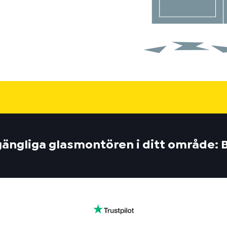
lgängliga glasmontören i ditt område: 