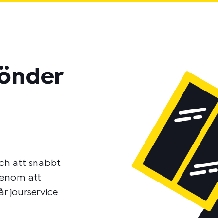
sönder
och att snabbt
 Genom att
r jourservice