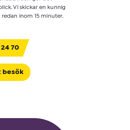
ick. Vi skickar en kunnig
en redan inom 15 minuter.
 24 70
t besök