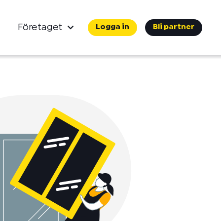
Företaget
Logga in
Bli partner