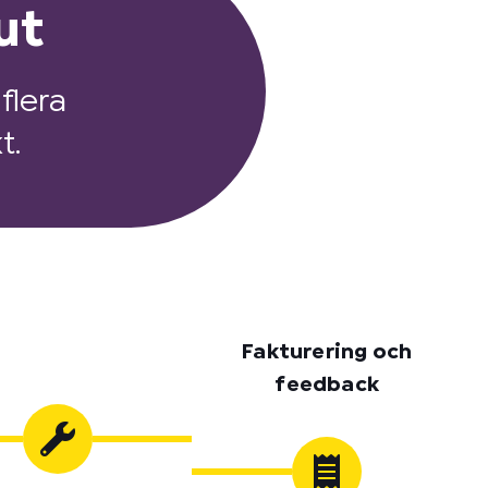
ut
flera
t.
Fakturering och
feedback