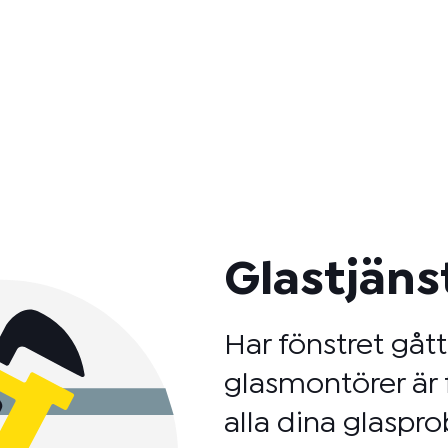
Glastjäns
Har fönstret gåt
glasmontörer är 
alla dina glaspro