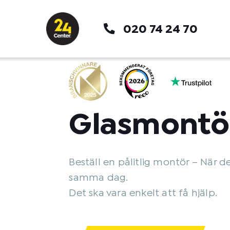
Hoppa
till
020 74 24 70
innehåll
Glasmontö
Beställ en pålitlig montör – När d
samma dag.
Det ska vara enkelt att få hjälp.