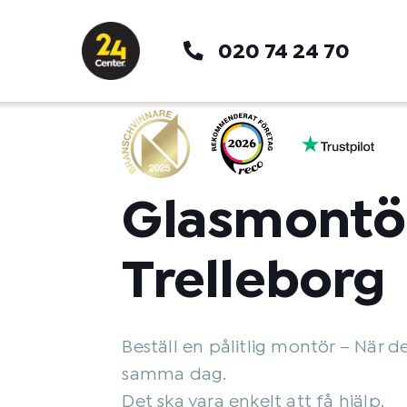
Hoppa
till
020 74 24 70
innehåll
Glasmontö
Trelleborg
Beställ en pålitlig montör – När d
samma dag.
Det ska vara enkelt att få hjälp.