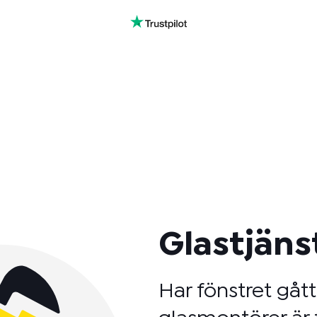
Glastjäns
Har fönstret gåt