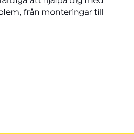
färdiga att hjälpa dig med
blem, från monteringar till