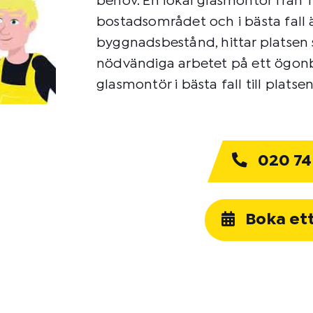
behov. En lokal glasmontör från Tr
bostadsområdet och i bästa fall 
byggnadsbestånd, hittar platsen
nödvändiga arbetet på ett ögonbl
glasmontör i bästa fall till plats
020 74
Boka et