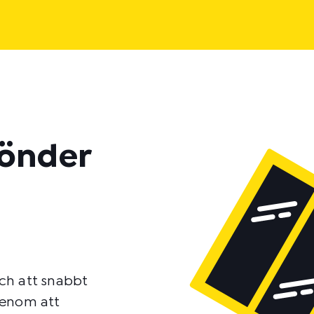
sönder
och att snabbt
 Genom att