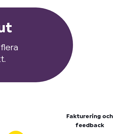
ut
flera
t.
Fakturering och
feedback