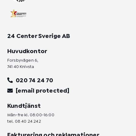
f
i
n
24 Center Sverige AB
Huvudkontor
Forsbyvägen 6,
741 40 Knivsta
020 74 24 70
[email protected]
Kundtjänst
Mån-fre kl. 08:00-16:00
tel.
08 40 24 242
Fakturering och reklamationer