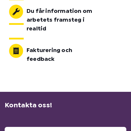
Du får information om
arbetets framsteg i
realtid
Fakturering och
feedback
Kontakta oss!
D