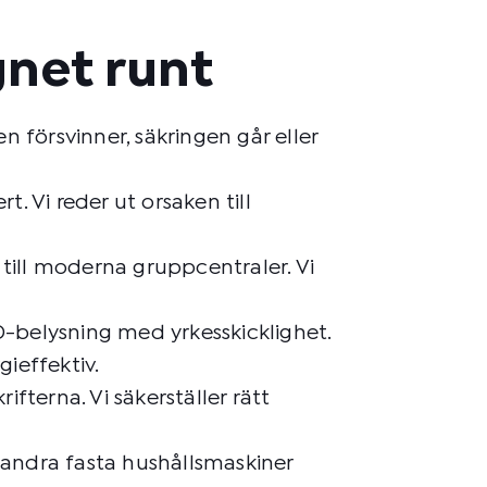
gnet runt
 försvinner, säkringen går eller
t. Vi reder ut orsaken till
 till moderna gruppcentraler. Vi
ED-belysning med yrkesskicklighet.
ieffektiv.
ifterna. Vi säkerställer rätt
h andra fasta hushållsmaskiner