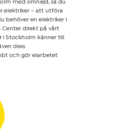
kholm med omnejd, så du
r elektriker – att utföra
u behöver en elektriker i
Center direkt på vårt
 i Stockholm känner till
även dess
bbt och gör elarbetet