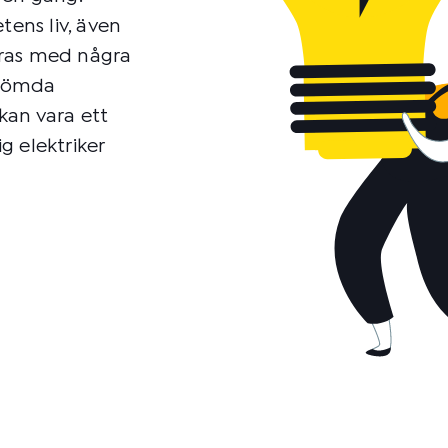
tens liv, även
eras med några
r gömda
 kan vara ett
ig elektriker