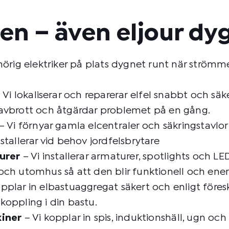
ten – även eljour dy
örig elektriker på plats dygnet runt när strömmen
 Vi lokaliserar och reparerar elfel snabbt och säker
römavbrott och åtgärdar problemet på en gång.
– Vi förnyar gamla elcentraler och säkringstavlor
tallerar vid behov jordfelsbrytare
urer
– Vi installerar armaturer, spotlights och L
h utomhus så att den blir funktionell och energ
pplar in elbastuaggregat säkert och enligt föreskr
oppling i din bastu.
kiner
– Vi kopplar in spis, induktionshäll, ugn oc