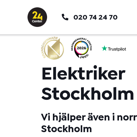
Hoppa
till
020 74 24 70
innehåll
Elektriker
Stockholm
Vi hjälper även i no
Stockholm