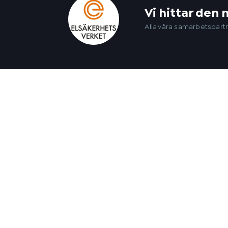
Vi hittar den 
Alla våra samarbetspartn