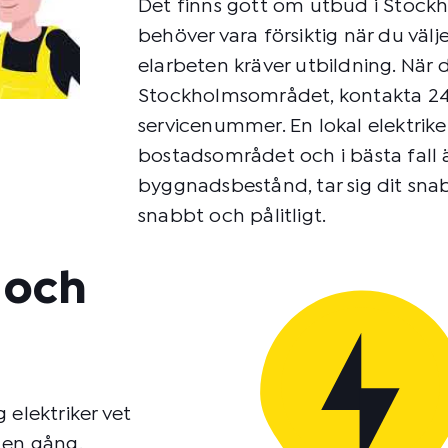
Det finns gott om utbud i Stoc
behöver vara försiktig när du välje
elarbeten kräver utbildning. När d
Stockholmsområdet, kontakta 24 
servicenummer. En lokal elektriker
bostadsområdet och i bästa fall 
byggnadsbestånd, tar sig dit sna
snabbt och pålitligt.
t och
g elektriker vet
 en gång.