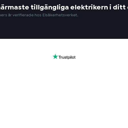
närmaste tillgängliga elektrikern i di
ers är verifierade hos Elsäkerhetsverket.