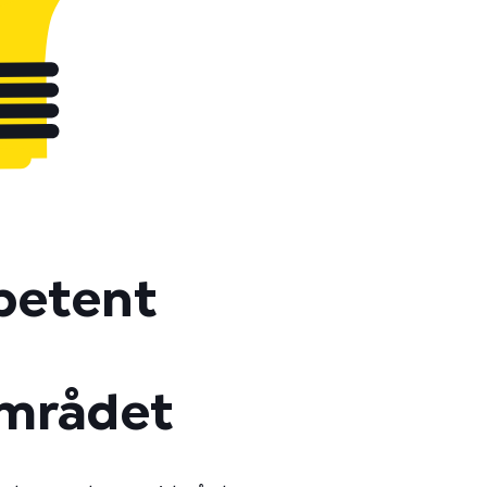
petent
mrådet