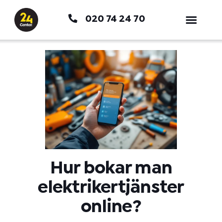
Hoppa
020 74 24 70
till
innehåll
Hur bokar man
elektrikertjänster
online?