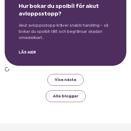
Hur bokar du spolbil för akut
avloppsstopp?
Akut avloppsstopp kräver snabb handling – så
bokar du spolbil rätt och begränsar skadan
omedelbart.
LÄS MER
Visa nästa
Alla bloggar