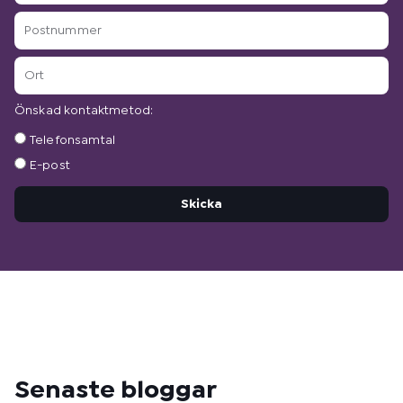
Postnummer
Ort
Önskad kontaktmetod:
Önskad
Telefonsamtal
kontaktmetod:
E-post
Skicka
Senaste bloggar