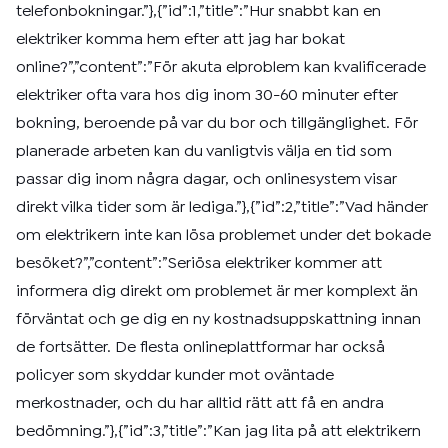
telefonbokningar.”},{”id”:1,”title”:”Hur snabbt kan en
elektriker komma hem efter att jag har bokat
online?”,”content”:”För akuta elproblem kan kvalificerade
elektriker ofta vara hos dig inom 30-60 minuter efter
bokning, beroende på var du bor och tillgänglighet. För
planerade arbeten kan du vanligtvis välja en tid som
passar dig inom några dagar, och onlinesystem visar
direkt vilka tider som är lediga.”},{”id”:2,”title”:”Vad händer
om elektrikern inte kan lösa problemet under det bokade
besöket?”,”content”:”Seriösa elektriker kommer att
informera dig direkt om problemet är mer komplext än
förväntat och ge dig en ny kostnadsuppskattning innan
de fortsätter. De flesta onlineplattformar har också
policyer som skyddar kunder mot oväntade
merkostnader, och du har alltid rätt att få en andra
bedömning.”},{”id”:3,”title”:”Kan jag lita på att elektrikern