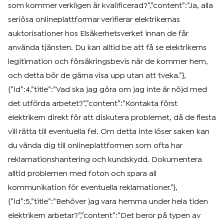
som kommer verkligen är kvalificerad?”,”content”:”Ja, alla
seriösa onlineplattformar verifierar elektrikernas
auktorisationer hos Elsäkerhetsverket innan de får
använda tjänsten. Du kan alltid be att få se elektrikerns
legitimation och försäkringsbevis när de kommer hem,
och detta bör de gärna visa upp utan att tveka.”},
{”id”:4,”title”:”Vad ska jag göra om jag inte är nöjd med
det utförda arbetet?”,”content”:”Kontakta först
elektrikern direkt för att diskutera problemet, då de flesta
vill rätta till eventuella fel. Om detta inte löser saken kan
du vända dig till onlineplattformen som ofta har
reklamationshantering och kundskydd. Dokumentera
alltid problemen med foton och spara all
kommunikation för eventuella reklamationer.”},
{”id”:5,”title”:”Behöver jag vara hemma under hela tiden
elektrikern arbetar?”,”content”:”Det beror på typen av