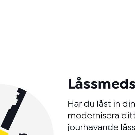
Låssmeds
Har du låst in di
modernisera ditt
jourhavande låss