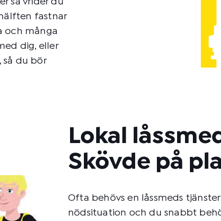
er så vrider du
hälften fastnar
ssa och många
ed dig, eller
, så du bör
Lokal låssmed
Skövde på pl
Ofta behövs en låssmeds tjänster j
nödsituation och du snabbt behö