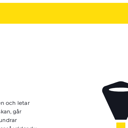
en och letar
skan, går
 undrar