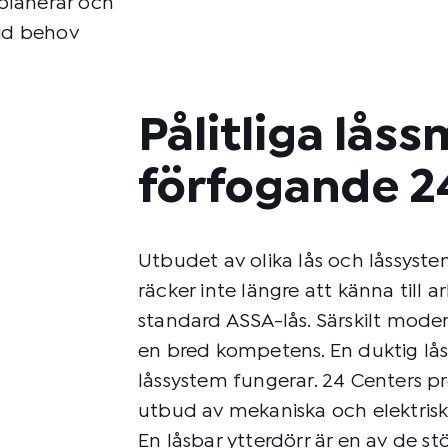
 planerar och
vid behov
Pålitliga låss
förfogande 2
Utbudet av olika lås och låssyste
räcker inte längre att känna till a
standard ASSA-lås. Särskilt moder
en bred kompetens. En duktig lås
låssystem fungerar. 24 Centers pr
utbud av mekaniska och elektrisk
En låsbar ytterdörr är en av de s