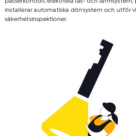
passerkontroll, elektriska lås- och larmsystem,
installerar automatiska dörrsystem och utför 
säkerhetsinspektioner.