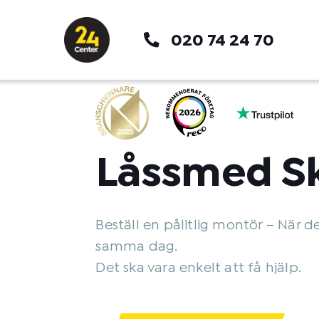
Hoppa
till
020 74 24 70
innehåll
Låssmed S
Beställ en pålitlig montör – När d
samma dag.
Det ska vara enkelt att få hjälp.