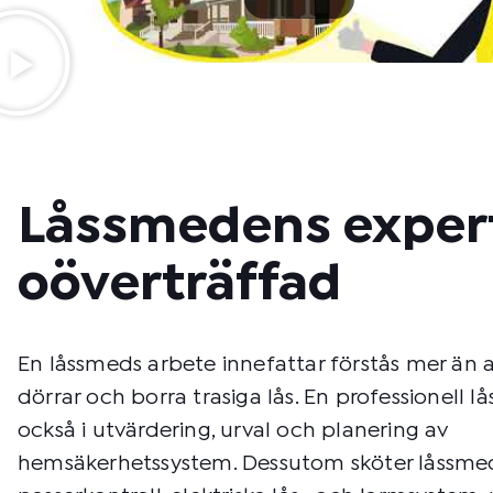
Låssmedens expert
oöverträffad
En låssmeds arbete innefattar förstås mer än 
dörrar och borra trasiga lås. En professionell l
också i utvärdering, urval och planering av
hemsäkerhetssystem. Dessutom sköter låssm