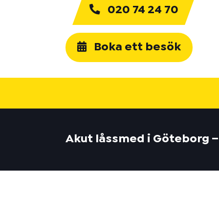
020 74 24 70
Boka ett besök
Akut låssmed i Göteborg –