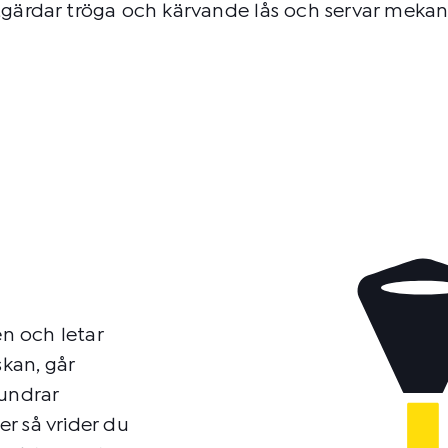
tgärdar tröga och kärvande lås och servar mekani
en och letar
skan, går
 undrar
er så vrider du