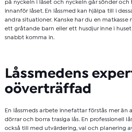
på nyckeln i låset och nyckeln går sönder och 
innanför låset. En låssmed kan hjälpa till i de
andra situationer. Kanske har du en matkasse m
ett gråtande barn eller ett husdjur inne i huset
snabbt komma in.
Låssmedens expert
oöverträffad
En låssmeds arbete innefattar förstås mer än 
dörrar och borra trasiga lås. En professionell l
också till med utvärdering, val och planering