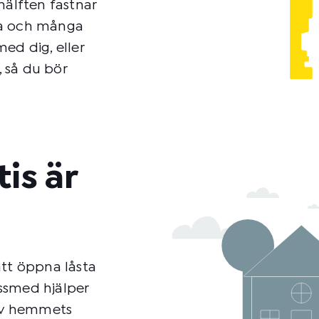
hälften fastnar
ssa och många
ed dig, eller
, så du bör
is är
att öppna låsta
åssmed hjälper
 av hemmets