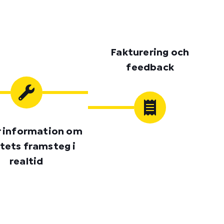
Fakturering och
feedback
r information om
tets framsteg i
realtid