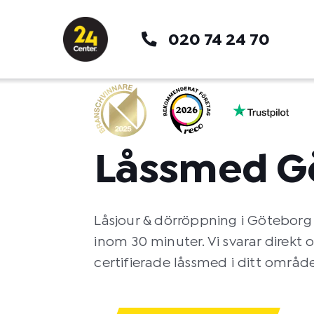
Hoppa
till
020 74 24 70
innehåll
Låssmed G
Låsjour & dörröppning i Göteborg
inom 30 minuter. Vi svarar direkt 
certifierade låssmed i ditt område