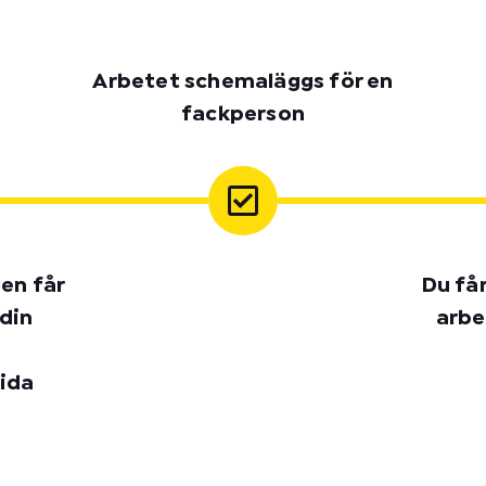
Arbetet schemaläggs för en
fackperson
gen får
Du få
 din
arbe
ida