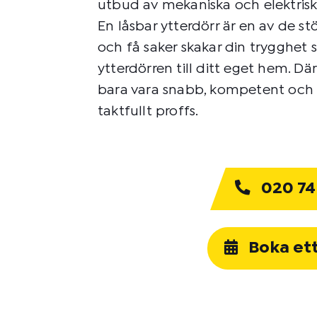
utbud av mekaniska och elektrisk
En låsbar ytterdörr är en av de s
och få saker skakar din trygghet s
ytterdörren till ditt eget hem. D
bara vara snabb, kompetent och e
taktfullt proffs.
020 74
Boka et