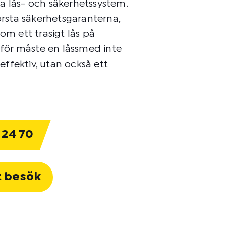
a lås- och säkerhetssystem.
törsta säkerhetsgaranterna,
om ett trasigt lås på
ärför måste en låssmed inte
ffektiv, utan också ett
 24 70
t besök