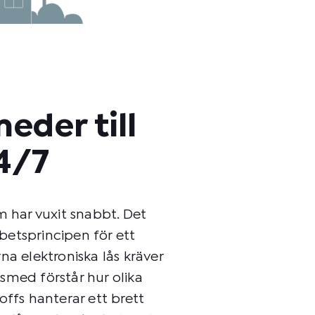
meder till
4/7
m har vuxit snabbt. Det
rbetsprincipen för ett
na elektroniska lås kräver
smed förstår hur olika
offs hanterar ett brett