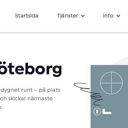
Startsida
Tjänster
Info
öteborg
 dygnet runt – på plats
och skickar närmaste
.