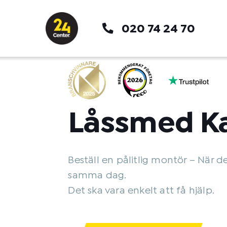
Hoppa
till
020 74 24 70
innehåll
Låssmed Ka
Beställ en pålitlig montör – När d
samma dag.
Det ska vara enkelt att få hjälp.