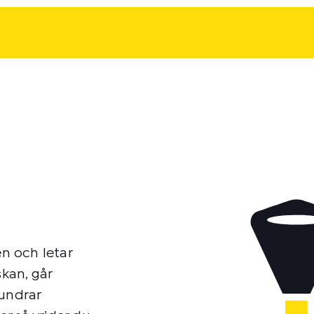
en och letar
skan, går
 undrar