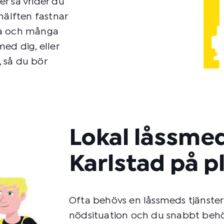
er så vrider du
hälften fastnar
ssa och många
ed dig, eller
, så du bör
Lokal låssmed
Karlstad på p
Ofta behövs en låssmeds tjänster j
nödsituation och du snabbt behö