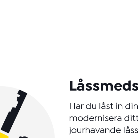
Låssmeds
Har du låst in di
modernisera ditt
jourhavande låss