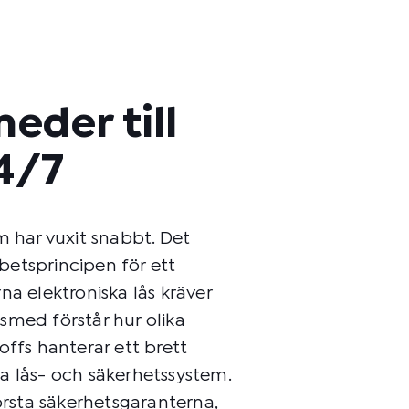
meder till
4/7
m har vuxit snabbt. Det
rbetsprincipen för ett
na elektroniska lås kräver
smed förstår hur olika
offs hanterar ett brett
a lås- och säkerhetssystem.
törsta säkerhetsgaranterna,