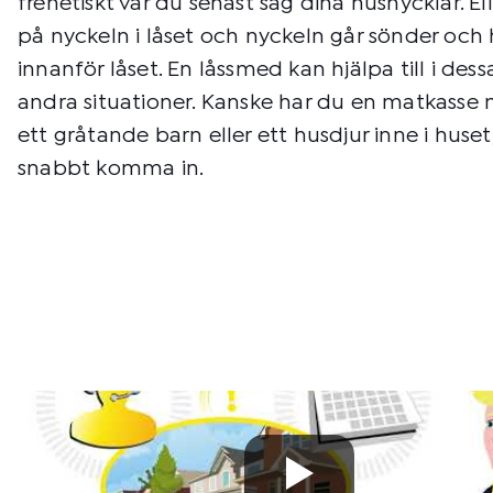
frenetiskt var du senast såg dina husnycklar. Ell
på nyckeln i låset och nyckeln går sönder och 
innanför låset. En låssmed kan hjälpa till i de
andra situationer. Kanske har du en matkasse m
ett gråtande barn eller ett husdjur inne i huset
snabbt komma in.