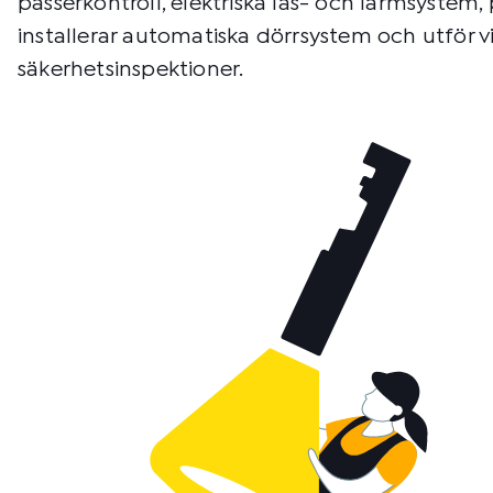
passerkontroll, elektriska lås- och larmsystem,
installerar automatiska dörrsystem och utför 
säkerhetsinspektioner.