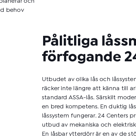
 planerar och
vid behov
Pålitliga låss
förfogande 2
Utbudet av olika lås och låssyste
räcker inte längre att känna till a
standard ASSA-lås. Särskilt moder
en bred kompetens. En duktig lås
låssystem fungerar. 24 Centers pr
utbud av mekaniska och elektrisk
En låsbar ytterdörr är en av de s