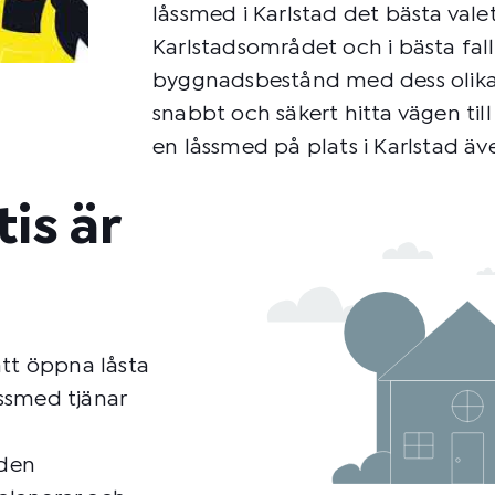
låssmed i Karlstad det bästa valet
Karlstadsområdet och i bästa fal
byggnadsbestånd med dess olika
snabbt och säkert hitta vägen till
en låssmed på plats i Karlstad äv
is är
att öppna låsta
åssmed tjänar
eden