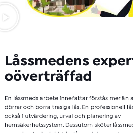
Låssmedens expert
oöverträffad
En låssmeds arbete innefattar förstås mer än 
dörrar och borra trasiga lås. En professionell l
också i utvärdering, urval och planering av
hemsäkerhetssystem. Dessutom sköter låssm