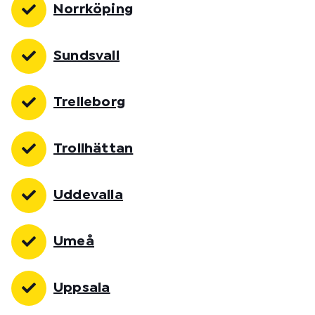
Norrköping
Sundsvall
Trelleborg
Trollhättan
Uddevalla
Umeå
Uppsala