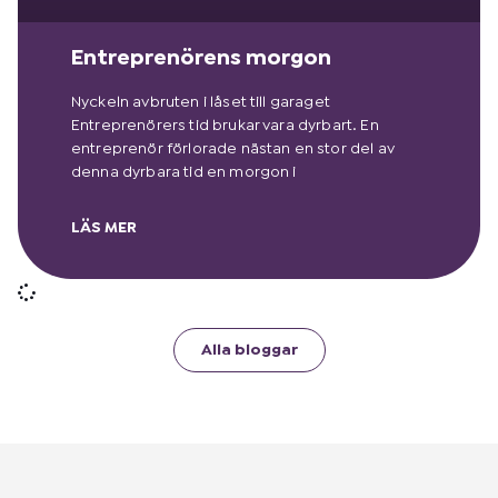
Entreprenörens morgon
Nyckeln avbruten i låset till garaget
Entreprenörers tid brukar vara dyrbart. En
entreprenör förlorade nästan en stor del av
denna dyrbara tid en morgon i
LÄS MER
Alla bloggar