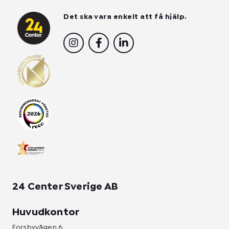
Det ska vara enkelt att få hjälp.
I
F
L
n
a
i
s
c
n
t
e
k
a
b
e
g
o
d
r
o
i
a
k
n
m
-
-
f
i
n
24 Center Sverige AB
Huvudkontor
Forsbyvägen 6,