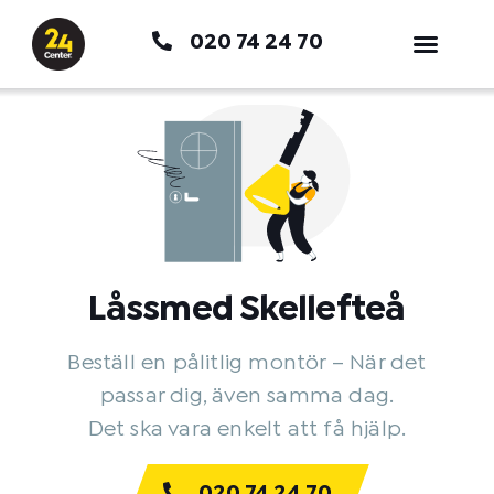
Hoppa
020 74 24 70
till
innehåll
Låssmed Skellefteå
Beställ en pålitlig montör – När det
passar dig, även samma dag.
Det ska vara enkelt att få hjälp.
020 74 24 70