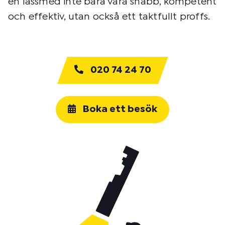
en låssmed inte bara vara snabb, kompetent
och effektiv, utan också ett taktfullt proffs.
020 74 24 70
Boka ett besök