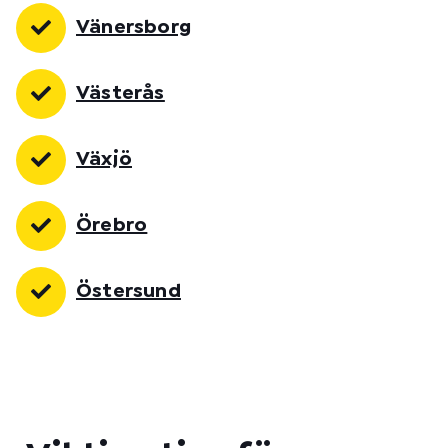
Vänersborg
Västerås
Växjö
Örebro
Östersund