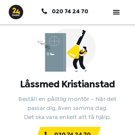
Hoppa
020 74 24 70
till
innehåll
Låssmed Kristianstad
Beställ en pålitlig montör – När det
passar dig, även samma dag.
Det ska vara enkelt att få hjälp.
020 74 24 70