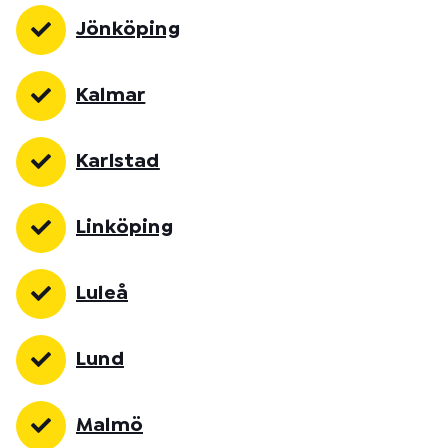
Jönköping
Kalmar
Karlstad
Linköping
Luleå
Lund
Malmö