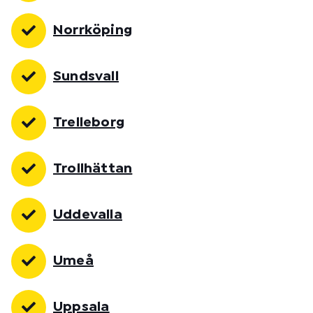
Norrköping
Sundsvall
Trelleborg
Trollhättan
Uddevalla
Umeå
Uppsala