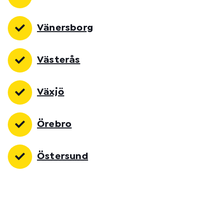
Vänersborg
Västerås
Växjö
Örebro
Östersund