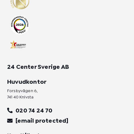
a
b
e
g
o
d
r
o
i
a
k
n
m
-
-
f
i
n
24 Center Sverige AB
Huvudkontor
Forsbyvägen 6,
741 40 Knivsta
020 74 24 70
[email protected]