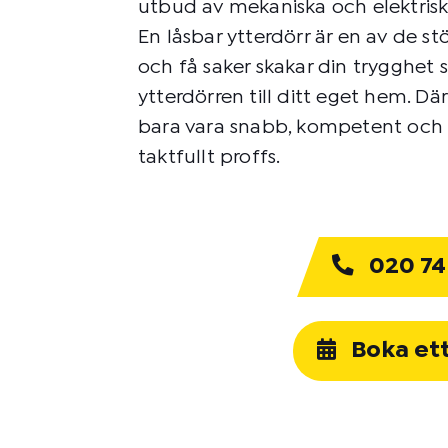
utbud av mekaniska och elektrisk
En låsbar ytterdörr är en av de s
och få saker skakar din trygghet s
ytterdörren till ditt eget hem. D
bara vara snabb, kompetent och e
taktfullt proffs.
020 74
Boka et