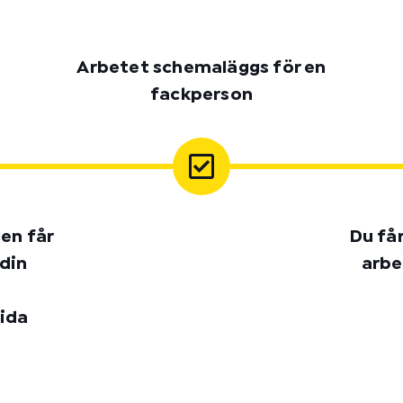
Arbetet schemaläggs för en
fackperson
gen får
Du få
 din
arbe
ida