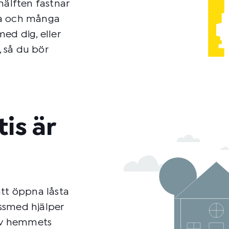
hälften fastnar
ssa och många
ed dig, eller
, så du bör
is är
att öppna låsta
åssmed hjälper
 av hemmets