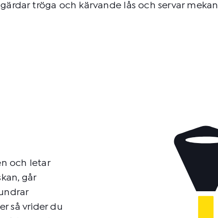
tgärdar tröga och kärvande lås och servar mekani
en och letar
skan, går
 undrar
er så vrider du