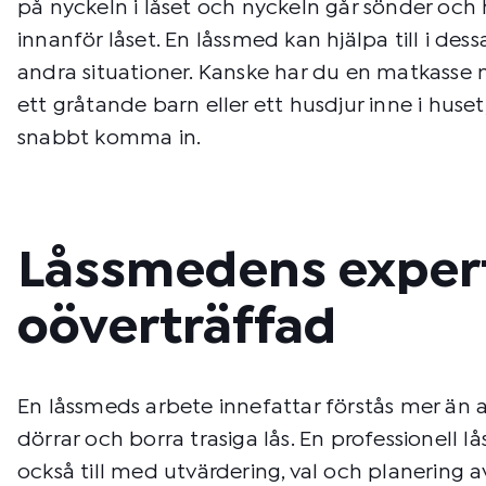
på nyckeln i låset och nyckeln går sönder och 
innanför låset. En låssmed kan hjälpa till i de
andra situationer. Kanske har du en matkasse m
ett gråtande barn eller ett husdjur inne i huset
snabbt komma in.
Låssmedens expert
oöverträffad
En låssmeds arbete innefattar förstås mer än 
dörrar och borra trasiga lås. En professionell l
också till med utvärdering, val och planering