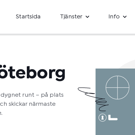
Startsida
Tjänster
Info
öteborg
 dygnet runt – på plats
och skickar närmaste
.