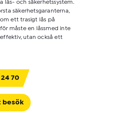
a lås- och säkerhetssystem.
törsta säkerhetsgaranterna,
om ett trasigt lås på
ärför måste en låssmed inte
ffektiv, utan också ett
 24 70
t besök