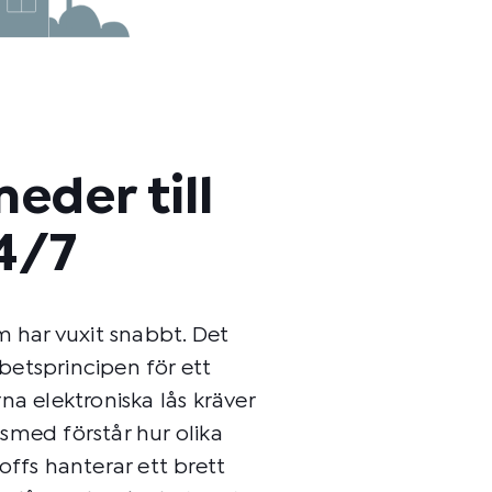
meder till
4/7
m har vuxit snabbt. Det
rbetsprincipen för ett
na elektroniska lås kräver
smed förstår hur olika
offs hanterar ett brett