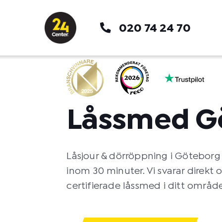
Hoppa
till
020 74 24 70
innehåll
Låssmed G
Låsjour & dörröppning i Göteborg
inom 30 minuter. Vi svarar direkt 
certifierade låssmed i ditt område