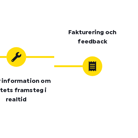
Fakturering och
feedback
r information om
tets framsteg i
realtid