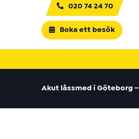
020 74 24 70
Boka ett besök
Akut låssmed i Göteborg –