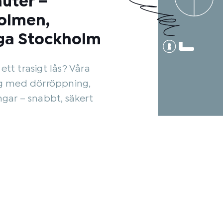
nuter –
olmen,
ga Stockholm
ett trasigt lås? Våra
ig med dörröppning,
gar – snabbt, säkert