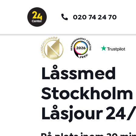
Hoppa
till
020 74 24 70
innehåll
Låssmed
Stockholm
Låsjour 24