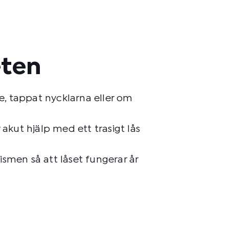
eten
te, tappat nycklarna eller om
kut hjälp med ett trasigt lås
smen så att låset fungerar år