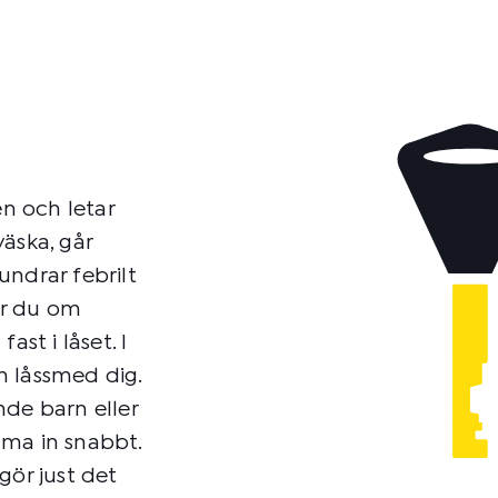
en och letar
äska, går
 undrar febrilt
der du om
st i låset. I
n låssmed dig.
nde barn eller
mma in snabbt.
gör just det