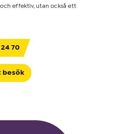
och effektiv, utan också ett
 24 70
t besök