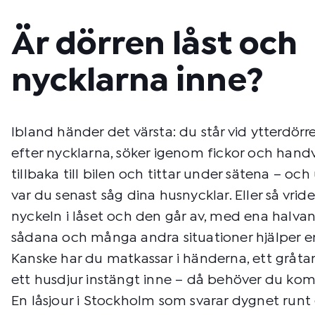
Är dörren låst och
nycklarna inne?
Ibland händer det värsta: du står vid ytterdörr
efter nycklarna, söker igenom fickor och handv
tillbaka till bilen och tittar under sätena – och
var du senast såg dina husnycklar. Eller så vri
nyckeln i låset och den går av, med ena halvan fa
sådana och många andra situationer hjälper e
Kanske har du matkassar i händerna, ett gråta
ett husdjur instängt inne – då behöver du ko
En låsjour i Stockholm som svarar dygnet runt 