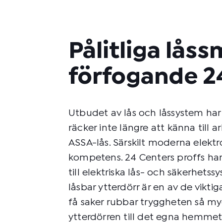
Pålitliga låss
förfogande 2
Utbudet av lås och låssystem har
räcker inte längre att känna till a
ASSA-lås. Särskilt moderna elektr
kompetens. 24 Centers proffs han
till elektriska lås- och säkerhets
låsbar ytterdörr är en av de vikti
få saker rubbar tryggheten så myc
ytterdörren till det egna hemmet