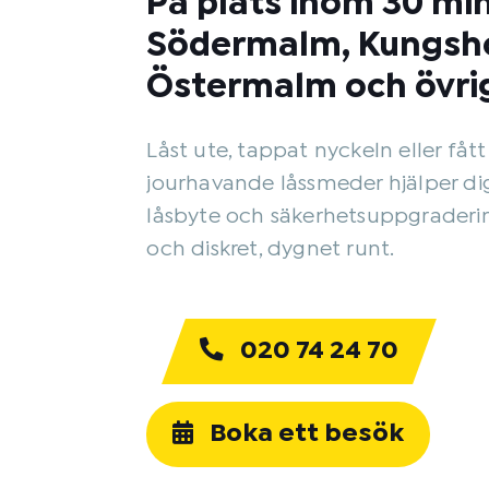
På plats inom 30 mi
Södermalm, Kungsh
Östermalm och övri
Låst ute, tappat nyckeln eller fått 
jourhavande låssmeder hjälper d
låsbyte och säkerhetsuppgraderin
och diskret, dygnet runt.
020 74 24 70
Boka ett besök