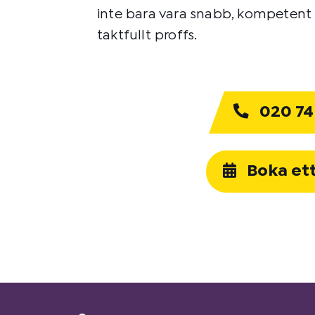
inte bara vara snabb, kompetent 
taktfullt proffs.
020 74
Boka et