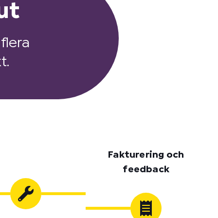
ut
flera
t.
Fakturering och
feedback