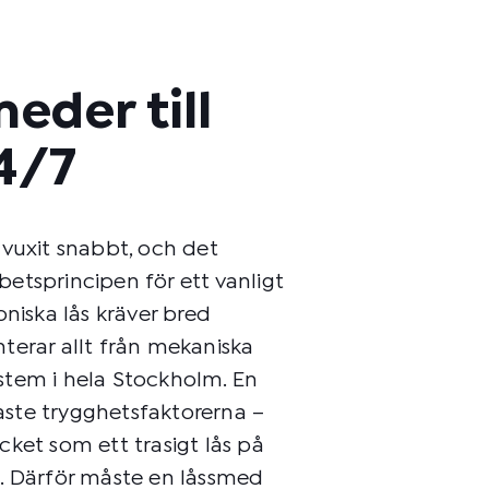
meder till
4/7
 vuxit snabbt, och det
rbetsprincipen för ett vanligt
oniska lås kräver bred
terar allt från mekaniska
system i hela Stockholm. En
gaste trygghetsfaktorerna –
ket som ett trasigt lås på
. Därför måste en låssmed