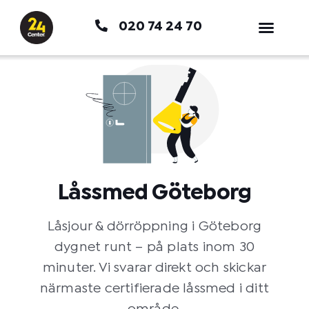
Hoppa
020 74 24 70
till
innehåll
Låssmed Göteborg
Låsjour & dörröppning i Göteborg
dygnet runt – på plats inom 30
minuter. Vi svarar direkt och skickar
närmaste certifierade låssmed i ditt