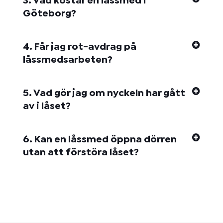
3. Vad kostar en låssmed i
Göteborg?
4. Får jag rot-avdrag på
låssmedsarbeten?
5. Vad gör jag om nyckeln har gått
av i låset?
6. Kan en låssmed öppna dörren
utan att förstöra låset?