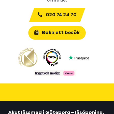
område.
020 74 24 70
Boka ett besök
Akut låssmed i Göteborg – låsöppning,