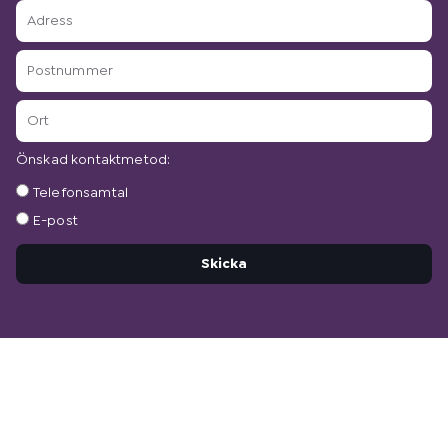
Adress
Postnummer
Ort
Önskad kontaktmetod:
Önskad
Telefonsamtal
kontaktmetod:
E-post
Skicka