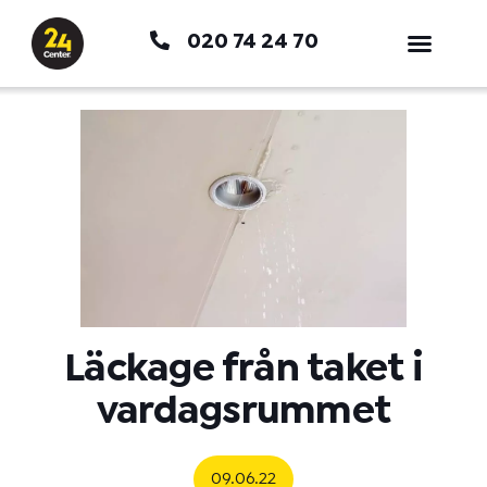
Hoppa
020 74 24 70
till
innehåll
Läckage från taket i
vardagsrummet
09.06.22