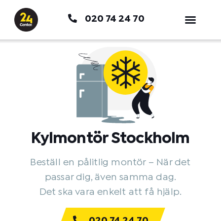
Hoppa
020 74 24 70
till
innehåll
Kylmontör Stockholm
Beställ en pålitlig montör – När det
passar dig, även samma dag.
Det ska vara enkelt att få hjälp.
020 74 24 70