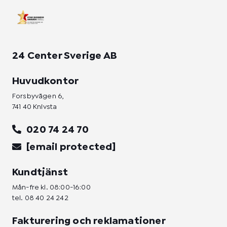
n
24 Center Sverige AB
Huvudkontor
Forsbyvägen 6,
741 40 Knivsta
020 74 24 70
[email protected]
Kundtjänst
Mån-fre kl. 08:00-16:00
tel.
08 40 24 242
Fakturering och reklamationer