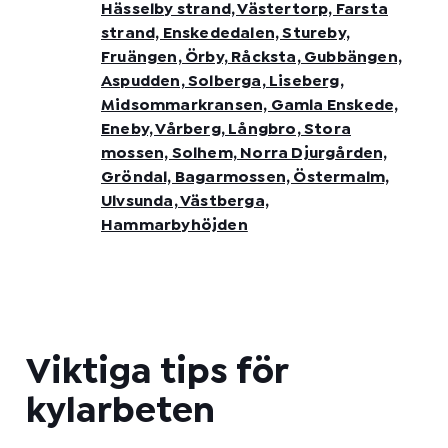
Hässelby strand, Västertorp, Farsta
strand, Enskededalen, Stureby,
Fruängen, Örby, Råcksta, Gubbängen,
Aspudden, Solberga, Liseberg,
Midsommarkransen, Gamla Enskede,
Eneby, Vårberg, Långbro, Stora
mossen, Solhem, Norra Djurgården,
Gröndal, Bagarmossen, Östermalm,
Ulvsunda, Västberga,
Hammarbyhöjden
Viktiga tips för
kylarbeten