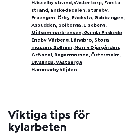
Hässelby strand, Västertorp, Farsta
strand, Enskededalen, Stureby,
Fruängen, Örby, Råcksta, Gubbängen,
Aspudden, Solberga, Liseberg,
Midsommarkransen, Gamla Enskede,
Eneby, Vårberg, Långbro, Stora
mossen, Solhem, Norra Djurgården,
Gröndal, Bagarmossen, Östermalm,
Ulvsunda, Västberga,
Hammarbyhöjden
Viktiga tips för
kylarbeten