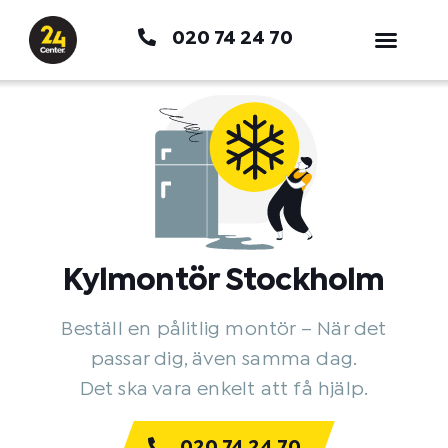
Hoppa
020 74 24 70
till
innehåll
Kylmontör Stockholm
Beställ en pålitlig montör – När det
passar dig, även samma dag.
Det ska vara enkelt att få hjälp.
020 74 24 70