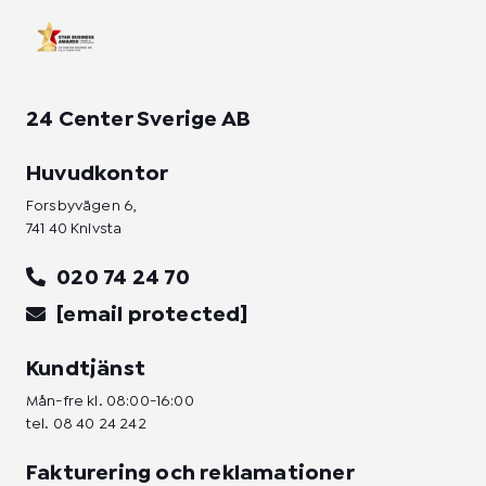
n
24 Center Sverige AB
Huvudkontor
Forsbyvägen 6,
741 40 Knivsta
020 74 24 70
[email protected]
Kundtjänst
Mån-fre kl. 08:00-16:00
tel.
08 40 24 242
Fakturering och reklamationer