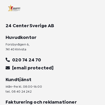
n
24 Center Sverige AB
Huvudkontor
Forsbyvägen 6,
741 40 Knivsta
020 74 24 70
[email protected]
Kundtjänst
Mån-fre kl. 08:00-16:00
tel.
08 40 24 242
Fakturering och reklamationer