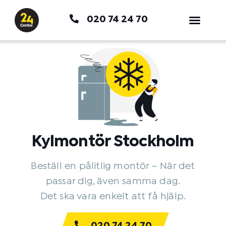
Hoppa
020 74 24 70
till
innehåll
Kylmontör Stockholm
Beställ en pålitlig montör – När det
passar dig, även samma dag.
Det ska vara enkelt att få hjälp.
020 74 24 70