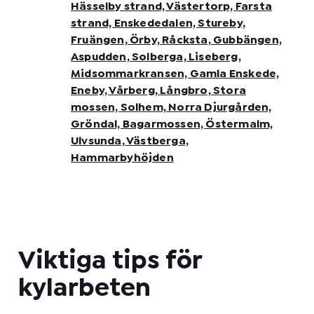
Hässelby strand, Västertorp, Farsta
strand, Enskededalen, Stureby,
Fruängen, Örby, Råcksta, Gubbängen,
Aspudden, Solberga, Liseberg,
Midsommarkransen, Gamla Enskede,
Eneby, Vårberg, Långbro, Stora
mossen, Solhem, Norra Djurgården,
Gröndal, Bagarmossen, Östermalm,
Ulvsunda, Västberga,
Hammarbyhöjden
Viktiga tips för
kylarbeten