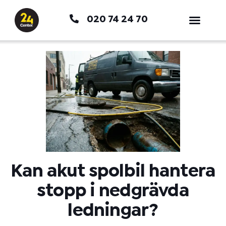
Hoppa
020 74 24 70
till
innehåll
Kan akut spolbil hantera
stopp i nedgrävda
ledningar?