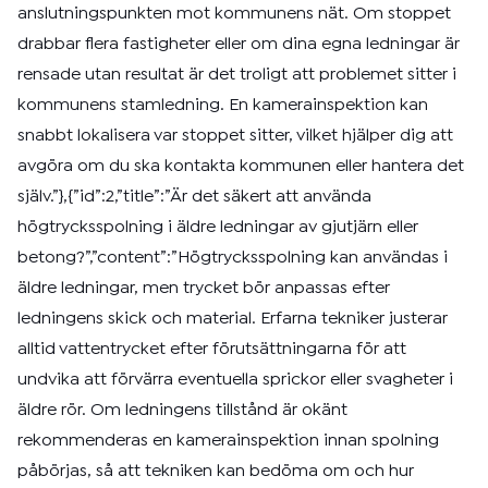
anslutningspunkten mot kommunens nät. Om stoppet
drabbar flera fastigheter eller om dina egna ledningar är
rensade utan resultat är det troligt att problemet sitter i
kommunens stamledning. En kamerainspektion kan
snabbt lokalisera var stoppet sitter, vilket hjälper dig att
avgöra om du ska kontakta kommunen eller hantera det
själv.”},{”id”:2,”title”:”Är det säkert att använda
högtrycksspolning i äldre ledningar av gjutjärn eller
betong?”,”content”:”Högtrycksspolning kan användas i
äldre ledningar, men trycket bör anpassas efter
ledningens skick och material. Erfarna tekniker justerar
alltid vattentrycket efter förutsättningarna för att
undvika att förvärra eventuella sprickor eller svagheter i
äldre rör. Om ledningens tillstånd är okänt
rekommenderas en kamerainspektion innan spolning
påbörjas, så att tekniken kan bedöma om och hur