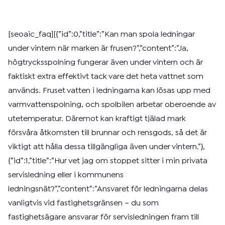
[seoaic_faq][{”id”:0,”title”:”Kan man spola ledningar
under vintern när marken är frusen?”,”content”:”Ja,
högtrycksspolning fungerar även under vintern och är
faktiskt extra effektivt tack vare det heta vattnet som
används. Fruset vatten i ledningarna kan lösas upp med
varmvattenspolning, och spolbilen arbetar oberoende av
utetemperatur. Däremot kan kraftigt tjälad mark
försvåra åtkomsten till brunnar och rensgods, så det är
viktigt att hålla dessa tillgängliga även under vintern.”},
{”id”:1,”title”:”Hur vet jag om stoppet sitter i min privata
servisledning eller i kommunens
ledningsnät?”,”content”:”Ansvaret för ledningarna delas
vanligtvis vid fastighetsgränsen – du som
fastighetsägare ansvarar för servisledningen fram till