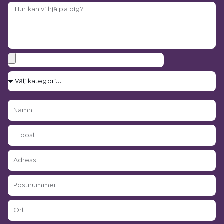
Arbetsbeskrivning?
Bilagor
Välj
kategori...
Namn
E-
post
Adress
Postnummer
Ort