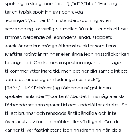
spolningen ska genomföras.”},{”id”:3,”title”:”Hur lång tid
tar en typisk spolning av nedgrävda
ledningar?”,”content”:”En standardspolning av en
servisledning tar vanligtvis mellan 30 minuter och ett par
timmar, beroende på ledningens längd, stoppets
karaktär och hur många åtkomstpunkter som finns.
Kraftiga rotinträngningar eller långa ledningssträckor kan
ta längre tid. Om kamerainspektion ingår i uppdraget
tillkommer ytterligare tid, men det ger dig samtidigt ett
komplett underlag om ledningarnas skick.”},
{”id”:4,”title”:”Behöver jag förbereda något innan
spolbilen anländer?”,”content”:”Ja, det finns några enkla
förberedelser som sparar tid och underlättar arbetet. Se
till att brunnar och rensgods är tillgängliga och inte
övertäckta av fordon, möbler eller växtlighet. Om du
känner till var fastighetens ledningsdragning går, dela