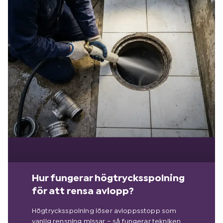
Hur fungerar högtrycksspolning
för att rensa avlopp?
Högtrycksspolning löser avloppsstopp som
vanlig rensning missar – så fungerar tekniken