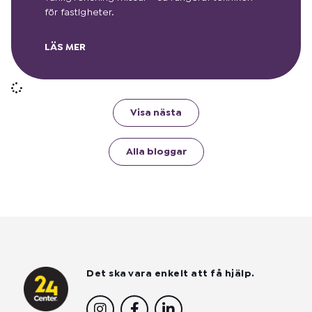
för fastigheter.
LÄS MER
Visa nästa
Alla bloggar
Det ska vara enkelt att få hjälp.
I
F
L