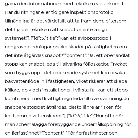
gärna den informationen med teknikern vid ankomst.
Har du ritningar eller tidigare inspektionsprotokoll
tillgängliga är det värdefullt att ta fram dem, eftersom
det hjälper teknikern att snabbt orientera sig i
systemet.”},{”id”:5,”title”:”Kan ett avloppsstopp i
nedgrävda ledningar orsaka skador på fastigheten om
det inte åtgärdas snabbt?”,”content”:”Ja, ett obehandlat
stopp kan snabbt leda till allvarliga följdskador. Trycket
som byggs upp i det blockerade systemet kan orsaka
bakvattenflöde in i fastigheten, vilket riskerar att skada
källare, golv och installationer. I värsta fall kan ett stopp
kombinerat med kraftigt regn leda till översvämning. Ju
snabbare stoppet åtgärdas, desto lägre är risken för
kostsamma vattenskador.”},{”id”:6,”title”:”Hur ofta bör
man schemalägga förebyggande underhållsspolning för
en flerfastighet?”,”content”:”För flerfastigheter och