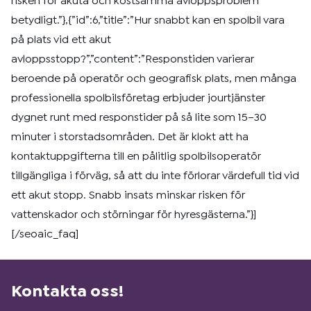
risken för akuta och kostsamma avloppsproblem
betydligt.”},{”id”:6,”title”:”Hur snabbt kan en spolbil vara
på plats vid ett akut
avloppsstopp?”,”content”:”Responstiden varierar
beroende på operatör och geografisk plats, men många
professionella spolbilsföretag erbjuder jourtjänster
dygnet runt med responstider på så lite som 15–30
minuter i storstadsområden. Det är klokt att ha
kontaktuppgifterna till en pålitlig spolbilsoperatör
tillgängliga i förväg, så att du inte förlorar värdefull tid vid
ett akut stopp. Snabb insats minskar risken för
vattenskador och störningar för hyresgästerna.”}]
[/seoaic_faq]
Kontakta oss!