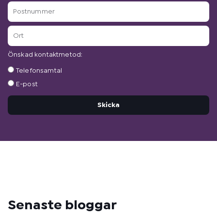
Postnummer
Ort
Önskad kontaktmetod:
Önskad
Telefonsamtal
kontaktmetod:
E-post
Skicka
Senaste bloggar