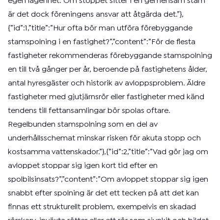
egen lägenhet. Om stoppet sitter i en gemensam stam
är det dock föreningens ansvar att åtgärda det.”},
{”id”:1,”title”:”Hur ofta bör man utföra förebyggande
stamspolning i en fastighet?”,”content”:”För de flesta
fastigheter rekommenderas förebyggande stamspolning
en till två gånger per år, beroende på fastighetens ålder,
antal hyresgäster och historik av avloppsproblem. Äldre
fastigheter med gjutjärnsrör eller fastigheter med känd
tendens till fettansamlingar bör spolas oftare.
Regelbunden stamspolning som en del av
underhållsschemat minskar risken för akuta stopp och
kostsamma vattenskador.”},{”id”:2,”title”:”Vad gör jag om
avloppet stoppar sig igen kort tid efter en
spolbilsinsats?”,”content”:”Om avloppet stoppar sig igen
snabbt efter spolning är det ett tecken på att det kan
finnas ett strukturellt problem, exempelvis en skadad