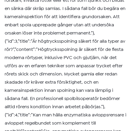
rörskarv, inväxta rötter eller ett rör som sjunkit och bildat
en sänka där skräp samlas. I sådana fall bör du begära en
kamerainspektion för att identifiera grundorsaken. Att
enbart spola upprepade gånger utan att undersöka
orsaken löser inte problemet permanent.”},
{”id”:3,”title”:”Är högtrycksspolning säkert för alla typer av
rör?”,”content”:”Högtrycksspolning är säkert för de flesta
moderna rörtyper, inklusive PVC och gjutjärn, när det
utförs av en erfaren tekniker som anpassar trycket efter
rörets skick och dimension. Mycket gamla eller redan
skadade rör kräver extra försiktighet, och en
kamerainspektion innan spolning kan vara lämplig i
sådana fall. En professionell spolbilsoperatör bedömer
alltid rörens kondition innan arbetet påbörjas.”},
{”id”:4,”title”:”Kan man hälla enzymatiska avloppsrensare i
avloppet regelbundet som komplement till