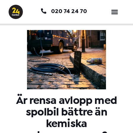
Hoppa
020 74 24 70
till
innehåll
Är rensa avlopp med
spolbil bättre än
kemiska