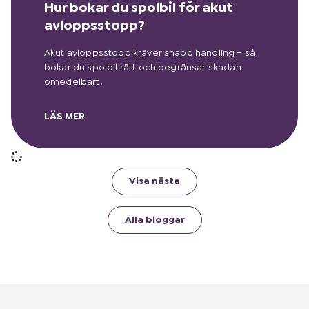
Hur bokar du spolbil för akut
avloppsstopp?
Akut avloppsstopp kräver snabb handling – så
bokar du spolbil rätt och begränsar skadan
omedelbart.
LÄS MER
Visa nästa
Alla bloggar