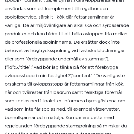
spolbil?”,”content”:”Ja, enzymatiska avloppsrensare kan
användas som ett komplement till regelbunden
spolbilsservice, särskilt i kök där fettansamlingar är
vanliga. De är miljövänligare än alkaliska och syrbaserade
produkter och kan bidra till att hålla avloppen fria mellan
de professionella spolningarna. De ersätter dock inte
behovet av högtrycksspolning vid faktiska blockeringar
eller som förebyggande underhåll av stammar.”},
{”id”:5,”title”:”Vad bör jag tänka på för att förebygga
avloppsstopp i min fastighet?”,”content”:”De vanligaste
orsakerna till avloppsstopp är fettansamlingar från kök,
hår och tvålrester från badrum samt felaktiga föremål
som spolas ned i toaletter. Informera hyresgästerna om
vad som inte får spolas ned, till exempel våtservetter,
bomullspinnar och matolja. Kombinera detta med
regelbunden förebyggande stamspolning så minskar du