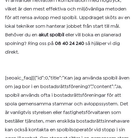
Vi använder hetvatten i kombination med högtryck,
vilket är den mest effektiva och miljövänliga metoden
för att rensa avlopp med spolbil. Uppdraget sköts av en
lokal tekniker som hanterar jobbet från start till mål.
Behöver du en
akut spolbil
eller vill boka en planerad
spolning? Ring oss på
08 40 24 240
så hjälper vi dig
direkt.
[seoaic_faq][{”id”:0,”title”:”Kan jag använda spolbil även
om jag bor i en bostadsrättsförening?”,”content”:”Ja,
spolbil används ofta i bostadsrättsföreningar för att
spola gemensamma stammar och avloppssystem. Det
är vanligtvis styrelsen eller fastighetsförvaltaren som
beställer tjänsten, men enskilda bostadsrättsinnehavare
kan också kontakta en spolbilsoperatör vid stopp i sin