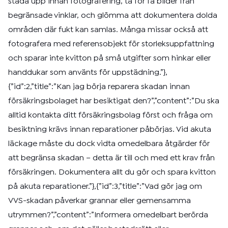
städa upp innan fotografering, ta för få bilder från
begränsade vinklar, och glömma att dokumentera dolda
områden där fukt kan samlas. Många missar också att
fotografera med referensobjekt för storleksuppfattning
och sparar inte kvitton på små utgifter som hinkar eller
handdukar som använts för uppstädning.”},
{”id”:2,”title”:”Kan jag börja reparera skadan innan
försäkringsbolaget har besiktigat den?”,”content”:”Du ska
alltid kontakta ditt försäkringsbolag först och fråga om
besiktning krävs innan reparationer påbörjas. Vid akuta
läckage måste du dock vidta omedelbara åtgärder för
att begränsa skadan – detta är till och med ett krav från
försäkringen. Dokumentera allt du gör och spara kvitton
på akuta reparationer.”},{”id”:3,”title”:”Vad gör jag om
VVS-skadan påverkar grannar eller gemensamma
utrymmen?”,”content”:”Informera omedelbart berörda