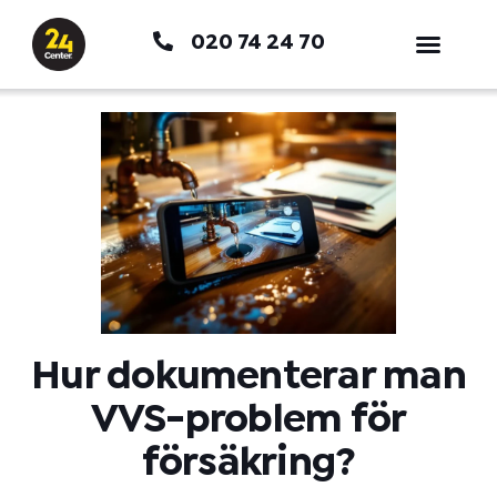
Hoppa
020 74 24 70
till
innehåll
Hur dokumenterar man
VVS-problem för
försäkring?