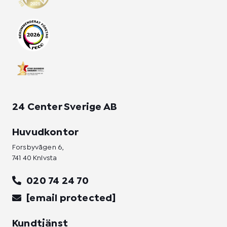
g
o
d
r
o
i
a
k
n
m
-
-
f
i
n
24 Center Sverige AB
Huvudkontor
Forsbyvägen 6,
741 40 Knivsta
020 74 24 70
[email protected]
Kundtjänst