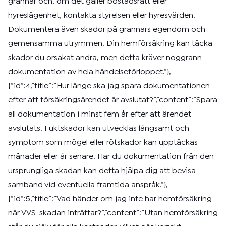
grannar och, om det gäller bostadsrätt eller
hyreslägenhet, kontakta styrelsen eller hyresvärden.
Dokumentera även skador på grannars egendom och
gemensamma utrymmen. Din hemförsäkring kan täcka
skador du orsakat andra, men detta kräver noggrann
dokumentation av hela händelseförloppet.”},
{”id”:4,”title”:”Hur länge ska jag spara dokumentationen
efter att försäkringsärendet är avslutat?”,”content”:”Spara
all dokumentation i minst fem år efter att ärendet
avslutats. Fuktskador kan utvecklas långsamt och
symptom som mögel eller rötskador kan upptäckas
månader eller år senare. Har du dokumentation från den
ursprungliga skadan kan detta hjälpa dig att bevisa
samband vid eventuella framtida anspråk.”},
{”id”:5,”title”:”Vad händer om jag inte har hemförsäkring
när VVS-skadan inträffar?”,”content”:”Utan hemförsäkring