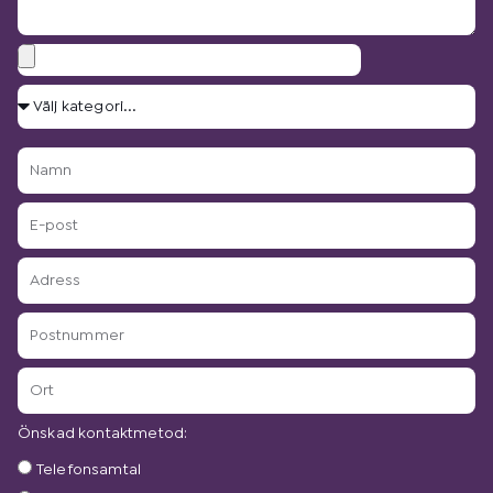
Bilagor
Välj
kategori...
Namn
E-
post
Adress
Postnummer
Ort
Önskad kontaktmetod:
Önskad
Telefonsamtal
kontaktmetod: