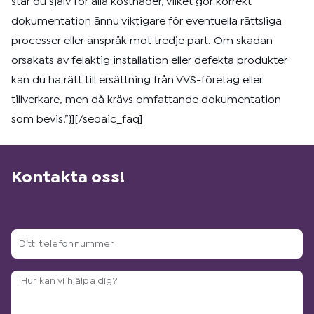
står du själv för alla kostnader, vilket gör korrekt
dokumentation ännu viktigare för eventuella rättsliga
processer eller anspråk mot tredje part. Om skadan
orsakats av felaktig installation eller defekta produkter
kan du ha rätt till ersättning från VVS-företag eller
tillverkare, men då krävs omfattande dokumentation
som bevis.”}][/seoaic_faq]
Kontakta oss!
Ditt
telefonnummer
Arbetsbeskrivning?