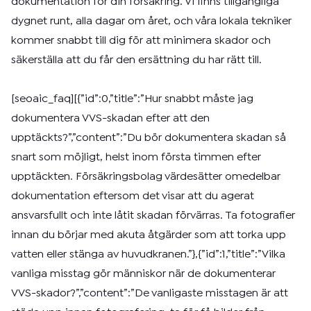
dokumentation för din försäkring. Vi finns tillgängliga
dygnet runt, alla dagar om året, och våra lokala tekniker
kommer snabbt till dig för att minimera skador och
säkerställa att du får den ersättning du har rätt till.
[seoaic_faq][{”id”:0,”title”:”Hur snabbt måste jag
dokumentera VVS-skadan efter att den
upptäckts?”,”content”:”Du bör dokumentera skadan så
snart som möjligt, helst inom första timmen efter
upptäckten. Försäkringsbolag värdesätter omedelbar
dokumentation eftersom det visar att du agerat
ansvarsfullt och inte låtit skadan förvärras. Ta fotografier
innan du börjar med akuta åtgärder som att torka upp
vatten eller stänga av huvudkranen.”},{”id”:1,”title”:”Vilka
vanliga misstag gör människor när de dokumenterar
VVS-skador?”,”content”:”De vanligaste misstagen är att