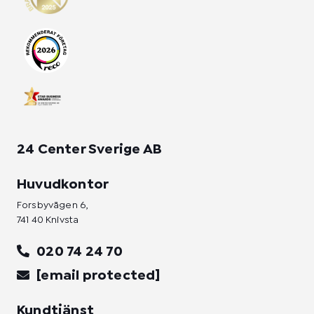
a
b
e
g
o
d
r
o
i
a
k
n
m
-
-
f
i
n
24 Center Sverige AB
Huvudkontor
Forsbyvägen 6,
741 40 Knivsta
020 74 24 70
[email protected]
Kundtjänst