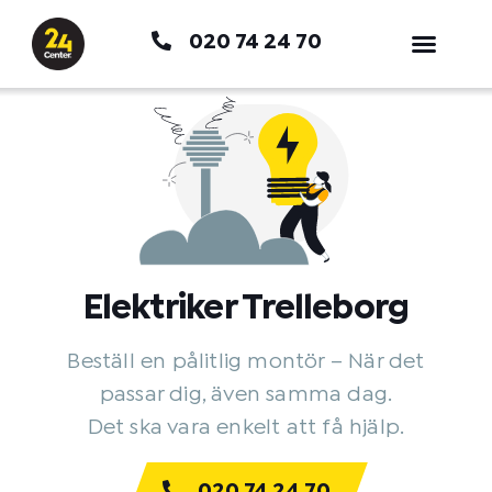
Hoppa
020 74 24 70
till
innehåll
Elektriker Trelleborg
Beställ en pålitlig montör – När det
passar dig, även samma dag.
Det ska vara enkelt att få hjälp.
020 74 24 70