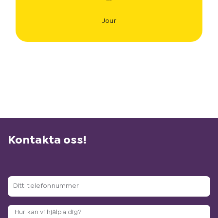
Jour
Kontakta oss!
D
i
t
A
t