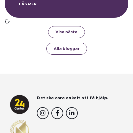
LÄS MER
Visa nästa
Alla bloggar
Det ska vara enkelt att få hjälp.
I
F
L
n
a
i
s
c
n
t
e
k