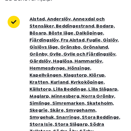
Alstad, Anderslöv, Annexdal och
Stensåker, Beddingestrand, Bodarp,
Bösarp, Böste läge, Dalköpinge,
Fjärdingslöv, Fru Alstad, Fuglie, Gislöv,
Gislövs läge, Gränsbo, Grönalund,
Grönby, Gylle, Gylle och Fjärdingslöv,
Gärdslöv, Haglösa, Hammarlöv,
Hemmesdynge. Hönsinge,
Kapellvången, Klagstorp, Klörup,
Kratten, Kurland, Kyrkoköpinge,
Källstorp, Lilla Beddinge, Lilla Slågarp,
Maglarp, Minnesberg, Norra Grönby,
Simlinge, Simremarken, Skateholm,
Skegrie, Skåre, Smygehamn,
Smygehuk, Snarringe, Stora Beddinge,
Stora Isie, Stora Slågarp, Södra