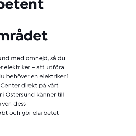
petent
mrådet
sund med omnejd, så du
r elektriker – att utföra
u behöver en elektriker i
enter direkt på vårt
 i Östersund känner till
även dess
bbt och gör elarbetet