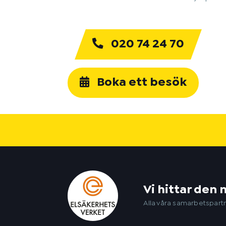
020 74 24 70
Boka ett besök
Vi hittar den 
Alla våra samarbetspartn