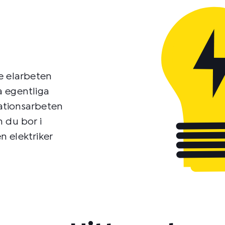
e elarbeten
ra egentliga
lationsarbeten
m du bor i
n elektriker