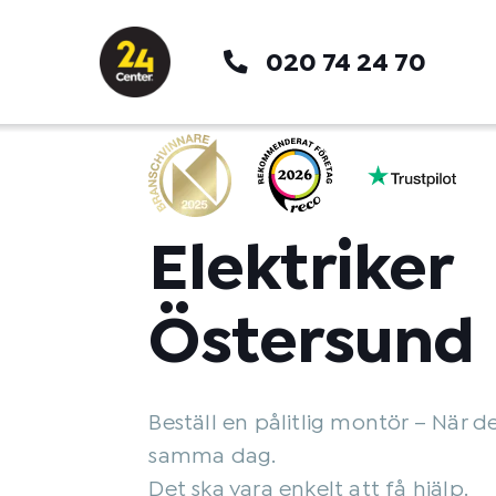
Hoppa
till
020 74 24 70
innehåll
Elektriker
Östersund
Beställ en pålitlig montör – När d
samma dag.
Det ska vara enkelt att få hjälp.