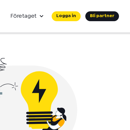
Företaget
Logga in
Bli partner