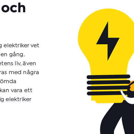
t och
g elektriker vet
 en gång.
tens liv, även
eras med några
r gömda
 kan vara ett
ig elektriker