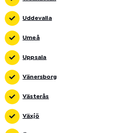
Uddevalla
Umeå
Uppsala
Vänersborg
Västerås
Växjö