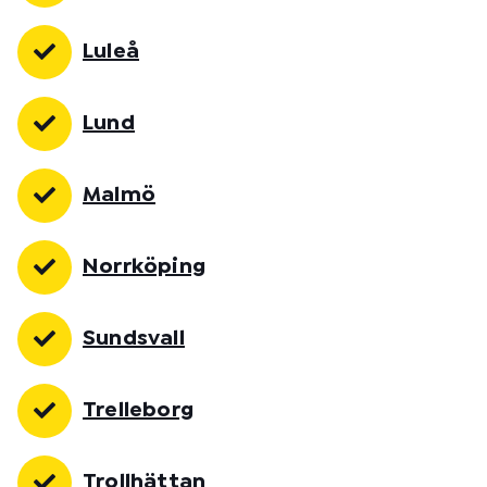
Luleå
Lund
Malmö
Norrköping
Sundsvall
Trelleborg
Trollhättan