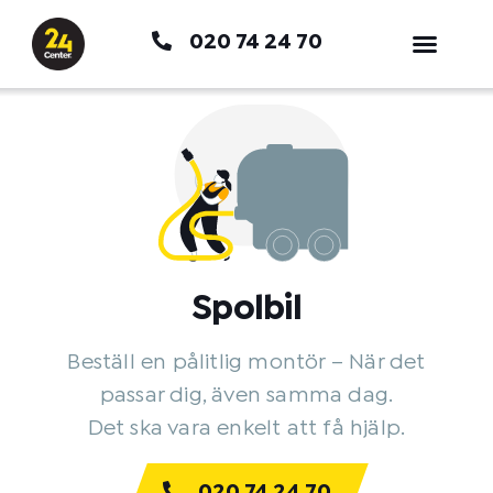
Hoppa
020 74 24 70
till
innehåll
Spolbil
Beställ en pålitlig montör – När det
passar dig, även samma dag.
Det ska vara enkelt att få hjälp.
020 74 24 70