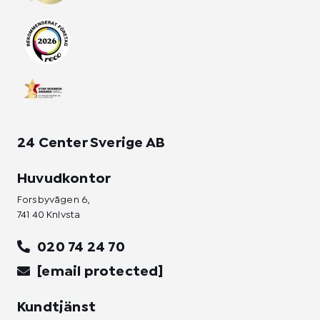
g
o
d
r
o
i
a
k
n
m
-
-
f
i
n
24 Center Sverige AB
Huvudkontor
Forsbyvägen 6,
741 40 Knivsta
020 74 24 70
[email protected]
Kundtjänst