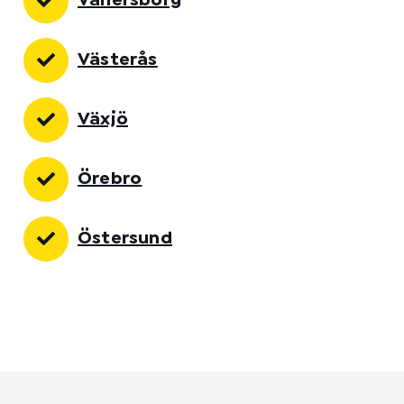
Vänersborg
Västerås
Växjö
Örebro
Östersund