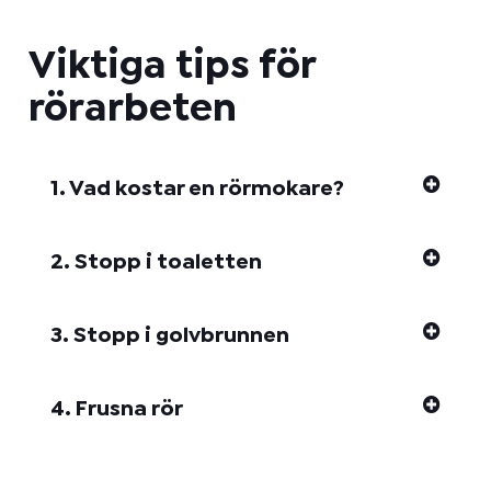
t
m
Viktiga tips för
e
t
rörarbeten
o
d
:
1. Vad kostar en rörmokare?
2. Stopp i toaletten
3. Stopp i golvbrunnen
4. Frusna rör