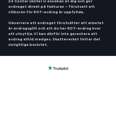
24 Center sköter vi ansökan åt dig och gör
avdraget direkt på fakturan – förutsatt att
villkoren för ROT-avdrag är uppfyllda.
Observera att avdraget förutsätter att arbetet
är avdragsgillt och att du har ROT-avdrag kvar
att utnyttja. Vi kan därför inte garantera att
avdrag alltid medges. Skatteverket fattar det
slutgiltiga beslutet.