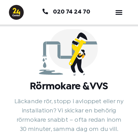
Hoppa
020 74 24 70
till
innehåll
Rörmokare & VVS
Läckande rör, stopp i avloppet eller ny
installation? Vi skickar en behörig
rörmokare snabbt – ofta redan inom
30 minuter, samma dag om du vill.