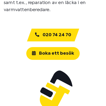
samt t.ex. , reparation av en läcka i en
varmvattenberedare.
020 74 24 70
Boka ett besök