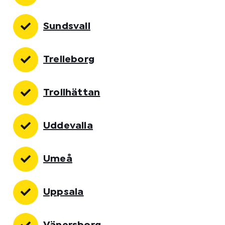
Sundsvall
Trelleborg
Trollhättan
Uddevalla
Umeå
Uppsala