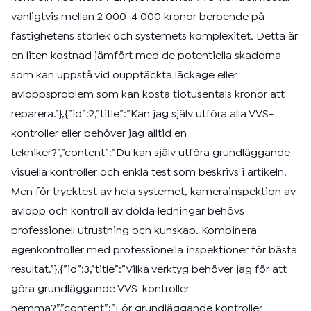
vanligtvis mellan 2 000-4 000 kronor beroende på
fastighetens storlek och systemets komplexitet. Detta är
en liten kostnad jämfört med de potentiella skadorna
som kan uppstå vid oupptäckta läckage eller
avloppsproblem som kan kosta tiotusentals kronor att
reparera.”},{”id”:2,”title”:”Kan jag själv utföra alla VVS-
kontroller eller behöver jag alltid en
tekniker?”,”content”:”Du kan själv utföra grundläggande
visuella kontroller och enkla test som beskrivs i artikeln.
Men för trycktest av hela systemet, kamerainspektion av
avlopp och kontroll av dolda ledningar behövs
professionell utrustning och kunskap. Kombinera
egenkontroller med professionella inspektioner för bästa
resultat.”},{”id”:3,”title”:”Vilka verktyg behöver jag för att
göra grundläggande VVS-kontroller
hemma?”,”content”:”För grundläggande kontroller