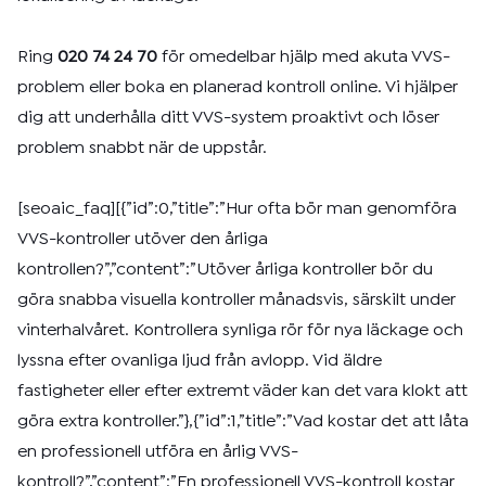
Ring
020 74 24 70
för omedelbar hjälp med akuta VVS-
problem eller boka en planerad kontroll online. Vi hjälper
dig att underhålla ditt VVS-system proaktivt och löser
problem snabbt när de uppstår.
[seoaic_faq][{”id”:0,”title”:”Hur ofta bör man genomföra
VVS-kontroller utöver den årliga
kontrollen?”,”content”:”Utöver årliga kontroller bör du
göra snabba visuella kontroller månadsvis, särskilt under
vinterhalvåret. Kontrollera synliga rör för nya läckage och
lyssna efter ovanliga ljud från avlopp. Vid äldre
fastigheter eller efter extremt väder kan det vara klokt att
göra extra kontroller.”},{”id”:1,”title”:”Vad kostar det att låta
en professionell utföra en årlig VVS-
kontroll?”,”content”:”En professionell VVS-kontroll kostar