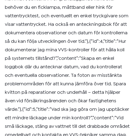
behöver du en ficklampa, måttband eller hink för
vattentrycktest, och eventuellt en enkel tryckgivare som
visar vattentrycket. Ha också en anteckningsbok för att
dokumentera observationer och datum för kontrollerna
så du kan följa utvecklingen över tid.”},{”id”:4,”title”:”Hur
dokumenterar jag mina VVS-kontroller för att hålla koll
på systemets tillstånd?”,”content”:”Skapa en enkel
loggbok där du antecknar datum, vad du kontrollerat
och eventuella observationer. Ta foton av misstänkta
problemområden för att kunna jämföra över tid. Spara
kvitton på reparationer och underhåll – detta hjälper
även vid försäkringsärenden och ökar fastighetens
värde.”},{”id”:5,”title”:”Vad ska jag göra om jag upptäcker
ett mindre läckage under min kontroll?”,”content”:”Vid
små läckage, stäng av vattnet till det drabbade området
omedelbart och kontakta en VVS-tekniker samma dag.