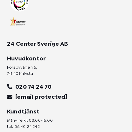
m
-
-
f
i
n
24 Center Sverige AB
Huvudkontor
Forsbyvägen 6,
741 40 Knivsta
020 74 24 70
[email protected]
Kundtjänst
Mån-fre kl. 08:00-16:00
tel.
08 40 24 242