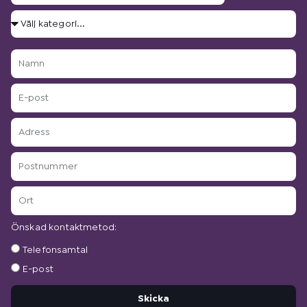
Välj
kategori...
Namn
E-
post
Adress
Postnummer
Ort
Önskad kontaktmetod:
Önskad
Telefonsamtal
kontaktmetod:
E-post
Skicka