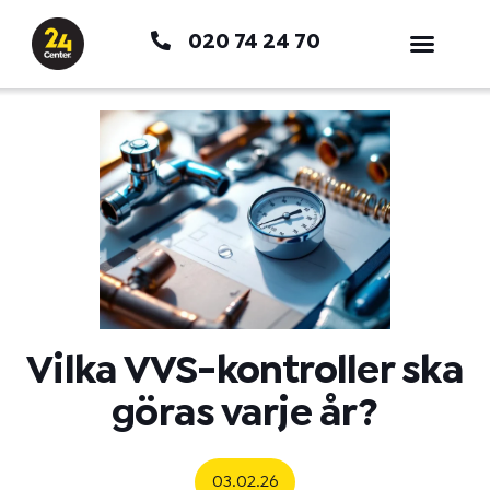
Hoppa
020 74 24 70
till
innehåll
Vilka VVS-kontroller ska
göras varje år?
03.02.26