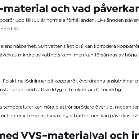
S-material och vad påverkar
ppsrör upp till 100 år normala förhållanden. Livslängden påver
nderhåll.
alens hållbarhet. Surt vatten (lågt pH) kan korrodera kopparr
 påverkas mindre av vattnets kemi men kan försämras av höga 
gd. Felaktiga lödningar på kopparrör, överdragna anslutningar på 
nstallation med rätt verktyg och teknik är därför viktig.
ga temperaturer kan göra plaströr sprödare över tid, medan t
ör hanterar temperaturväxlingar bättre men kan påverkas av fr
l med VVS-materialval och i