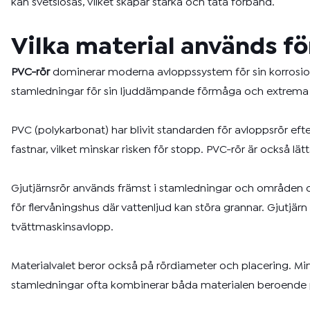
kan svetslösas, vilket skapar starka och täta förband.
Vilka material används fö
PVC-rör
dominerar moderna avloppssystem för sin korrosions
stamledningar för sin ljuddämpande förmåga och extrema hå
PVC (polykarbonat) har blivit standarden för avloppsrör efter
fastnar, vilket minskar risken för stopp. PVC-rör är också l
Gjutjärnsrör används främst i stamledningar och områden där
för flervåningshus där vattenljud kan störa grannar. Gjutjä
tvättmaskinsavlopp.
Materialvalet beror också på rördiameter och placering. Min
stamledningar ofta kombinerar båda materialen beroende 