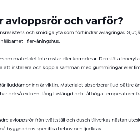
r avloppsrör och varför?
resistens och smidiga yta som förhindrar avlagringar. Gjutjä
llbarhet i flervåningshus.
som materialet inte rostar eller korroderar. Den släta innerytan
ätta att installera och koppla samman med gummiringar eller lim
 ljuddämpning är viktig. Materialet absorberar ljud bättre än p
rn har också extremt lång livslängd och tål höga temperaturer 
dre avloppsrör från tvättställ och dusch tillverkas nästan ute
på byggnadens specifika behov och ljudkrav.