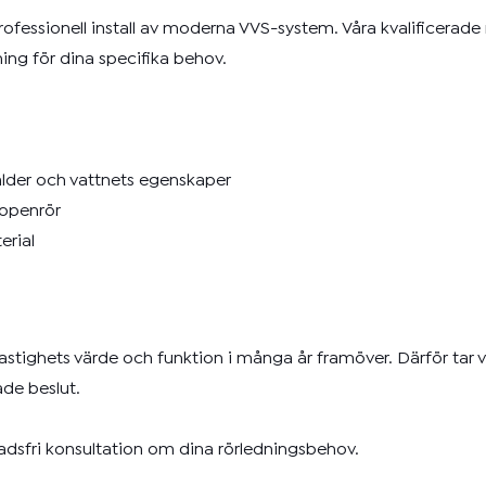
ofessionell install av moderna VVS-system. Våra kvalificerad
ning för dina specifika behov.
lder och vattnets egenskaper
ropenrör
erial
astighets värde och funktion i många år framöver. Därför tar vi
ade beslut.
nadsfri konsultation om dina rörledningsbehov.