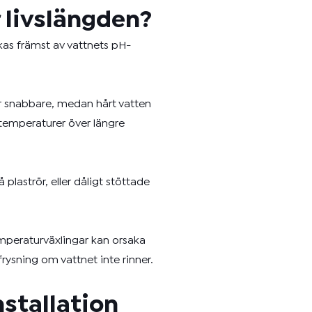
 livslängden?
kas främst av vattnets pH-
ör snabbare, medan hårt vatten
temperaturer över längre
plaströr, eller dåligt stöttade
emperaturväxlingar kan orsaka
ysning om vattnet inte rinner.
nstallation