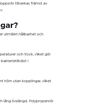
Avloppsrör tillverkas främst av
v.
ngar?
er utmärkt hållbarhet och
raturer och tryck, vilket gör
akterietillväxt i
nt hörn utan kopplingar, vilket
h lång livslängd. Polypropenrör