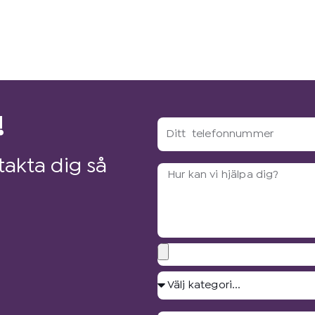
!
Ditt
telefonnummer
akta dig så
Arbetsbeskrivning?
Bilagor
Välj
kategori...