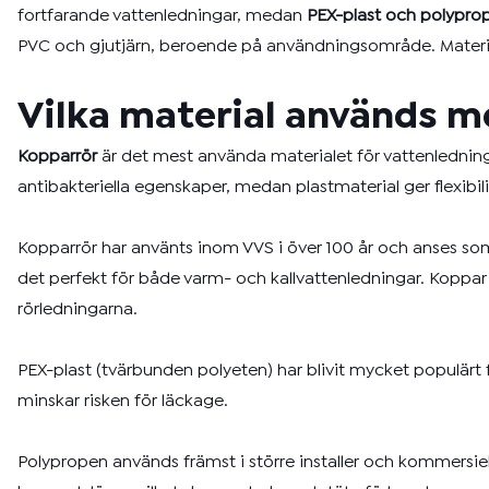
fortfarande vattenledningar, medan
PEX-plast och polypro
PVC och gjutjärn, beroende på användningsområde. Materia
Vilka material används m
Kopparrör
är det mest använda materialet för vattenledninga
antibakteriella egenskaper, medan plastmaterial ger flexibili
Kopparrör har använts inom VVS i över 100 år och anses som
det perfekt för både varm- och kallvattenledningar. Koppar h
rörledningarna.
PEX-plast (tvärbunden polyeten) har blivit mycket populärt för
minskar risken för läckage.
Polypropen används främst i större installer och kommersiel