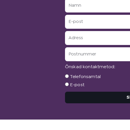
Namn
E-
post
Adress
Postnummer
Önskad kontaktmetod:
Önskad
Telefonsamtal
kontaktmetod:
E-post
S