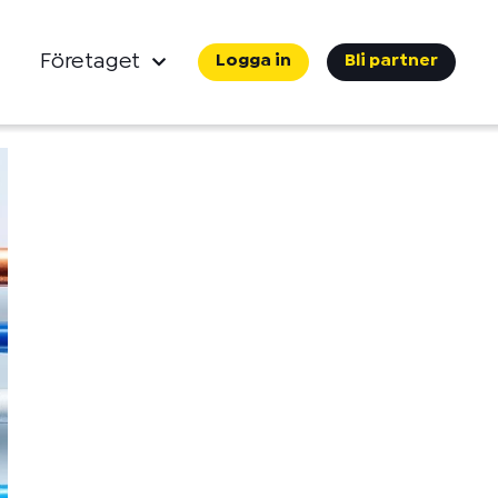
Företaget
Logga in
Bli partner