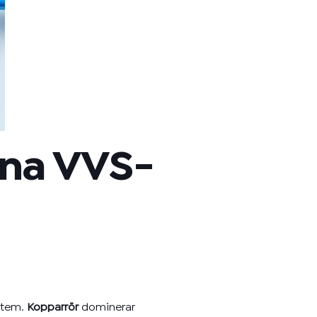
rna VVS-
ystem.
Kopparrör
dominerar