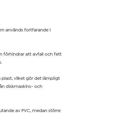
rn används fortfarande i
 förhindrar att avfall och fett
.
last, vilket gör det lämpligt
från diskmaskins- och
slutande av PVC, medan större