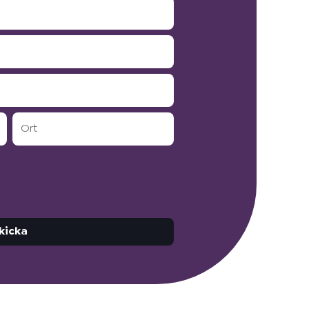
Ort
kicka