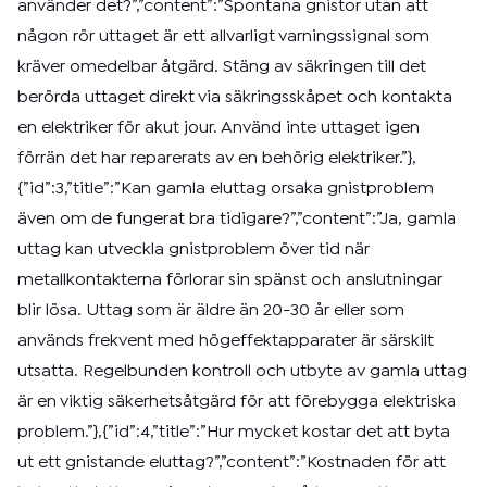
använder det?”,”content”:”Spontana gnistor utan att
någon rör uttaget är ett allvarligt varningssignal som
kräver omedelbar åtgärd. Stäng av säkringen till det
berörda uttaget direkt via säkringsskåpet och kontakta
en elektriker för akut jour. Använd inte uttaget igen
förrän det har reparerats av en behörig elektriker.”},
{”id”:3,”title”:”Kan gamla eluttag orsaka gnistproblem
även om de fungerat bra tidigare?”,”content”:”Ja, gamla
uttag kan utveckla gnistproblem över tid när
metallkontakterna förlorar sin spänst och anslutningar
blir lösa. Uttag som är äldre än 20-30 år eller som
används frekvent med högeffektapparater är särskilt
utsatta. Regelbunden kontroll och utbyte av gamla uttag
är en viktig säkerhetsåtgärd för att förebygga elektriska
problem.”},{”id”:4,”title”:”Hur mycket kostar det att byta
ut ett gnistande eluttag?”,”content”:”Kostnaden för att