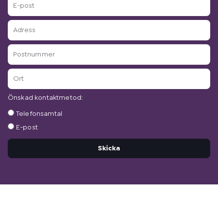
E-
post
Adress
Postnummer
Ort
Önskad kontaktmetod:
Önskad
Telefonsamtal
kontaktmetod:
E-post
Skicka