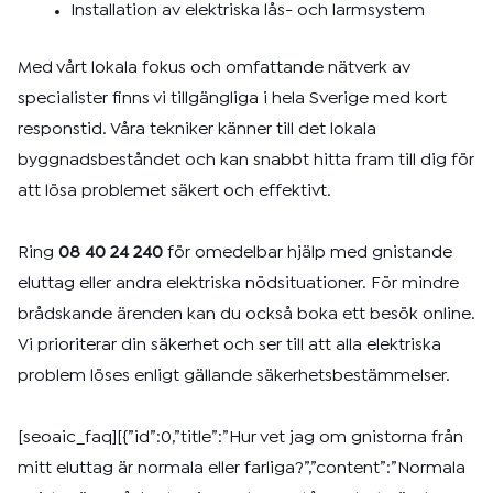
Installation av elektriska lås- och larmsystem
Med vårt lokala fokus och omfattande nätverk av
specialister finns vi tillgängliga i hela Sverige med kort
responstid. Våra tekniker känner till det lokala
byggnadsbeståndet och kan snabbt hitta fram till dig för
att lösa problemet säkert och effektivt.
Ring
08 40 24 240
för omedelbar hjälp med gnistande
eluttag eller andra elektriska nödsituationer. För mindre
brådskande ärenden kan du också boka ett besök online.
Vi prioriterar din säkerhet och ser till att alla elektriska
problem löses enligt gällande säkerhetsbestämmelser.
[seoaic_faq][{”id”:0,”title”:”Hur vet jag om gnistorna från
mitt eluttag är normala eller farliga?”,”content”:”Normala