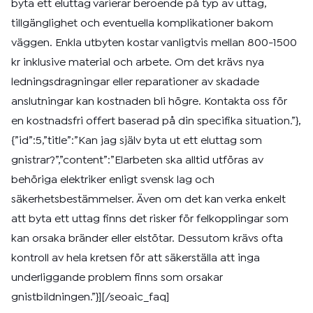
byta ett eluttag varierar beroende på typ av uttag,
tillgänglighet och eventuella komplikationer bakom
väggen. Enkla utbyten kostar vanligtvis mellan 800-1500
kr inklusive material och arbete. Om det krävs nya
ledningsdragningar eller reparationer av skadade
anslutningar kan kostnaden bli högre. Kontakta oss för
en kostnadsfri offert baserad på din specifika situation.”},
{”id”:5,”title”:”Kan jag själv byta ut ett eluttag som
gnistrar?”,”content”:”Elarbeten ska alltid utföras av
behöriga elektriker enligt svensk lag och
säkerhetsbestämmelser. Även om det kan verka enkelt
att byta ett uttag finns det risker för felkopplingar som
kan orsaka bränder eller elstötar. Dessutom krävs ofta
kontroll av hela kretsen för att säkerställa att inga
underliggande problem finns som orsakar
gnistbildningen.”}][/seoaic_faq]