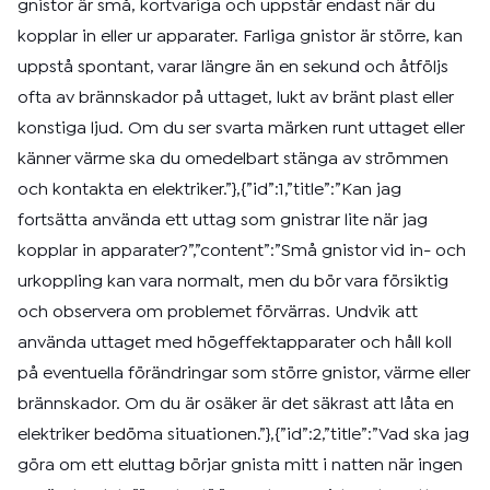
gnistor är små, kortvariga och uppstår endast när du
kopplar in eller ur apparater. Farliga gnistor är större, kan
uppstå spontant, varar längre än en sekund och åtföljs
ofta av brännskador på uttaget, lukt av bränt plast eller
konstiga ljud. Om du ser svarta märken runt uttaget eller
känner värme ska du omedelbart stänga av strömmen
och kontakta en elektriker.”},{”id”:1,”title”:”Kan jag
fortsätta använda ett uttag som gnistrar lite när jag
kopplar in apparater?”,”content”:”Små gnistor vid in- och
urkoppling kan vara normalt, men du bör vara försiktig
och observera om problemet förvärras. Undvik att
använda uttaget med högeffektapparater och håll koll
på eventuella förändringar som större gnistor, värme eller
brännskador. Om du är osäker är det säkrast att låta en
elektriker bedöma situationen.”},{”id”:2,”title”:”Vad ska jag
göra om ett eluttag börjar gnista mitt i natten när ingen