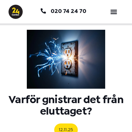
Hoppa
020 74 24 70
till
innehåll
Varför gnistrar det från
eluttaget?
12.11.25