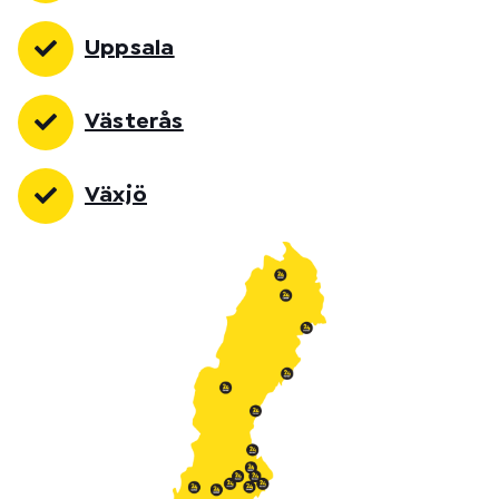
Uppsala
Västerås
Växjö