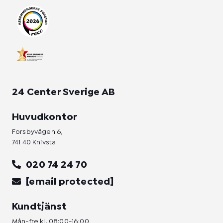
r
o
i
a
k
n
m
-
-
f
i
n
24 Center Sverige AB
Huvudkontor
Forsbyvägen 6,
741 40 Knivsta
020 74 24 70
[email protected]
Kundtjänst
Mån-fre kl. 08:00-16:00