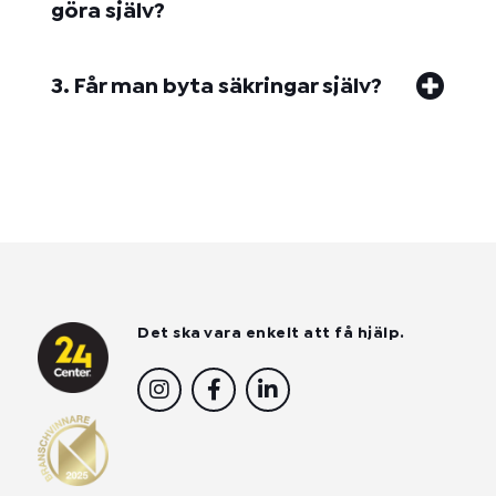
göra själv?
3. Får man byta säkringar själv?
Det ska vara enkelt att få hjälp.
I
F
L
n
a
i
s
c
n
t
e
k
a
b
e
g
o
d