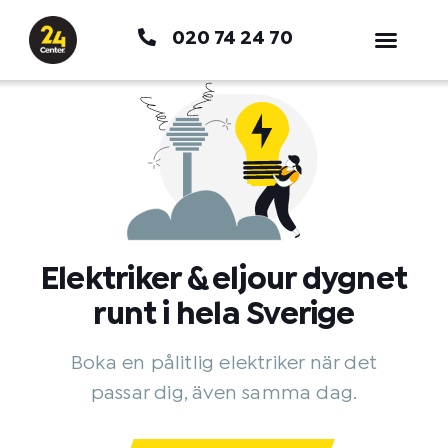
Hoppa
020 74 24 70
till
innehåll
Elektriker & eljour dygnet
runt i hela Sverige
Boka en pålitlig elektriker när det
passar dig, även samma dag.