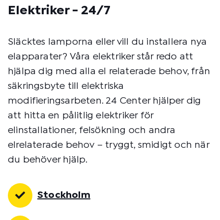
t
Elektriker - 24/7
m
e
t
Släcktes lamporna eller vill du installera nya
o
elapparater? Våra elektriker står redo att
d
:
hjälpa dig med alla el relaterade behov, från
säkringsbyte till elektriska
modifieringsarbeten. 24 Center hjälper dig
att hitta en pålitlig elektriker för
elinstallationer, felsökning och andra
elrelaterade behov – tryggt, smidigt och när
du behöver hjälp.
Stockholm