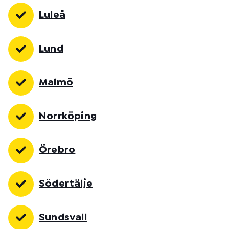
Luleå
Lund
Malmö
Norrköping
Örebro
Södertälje
Sundsvall