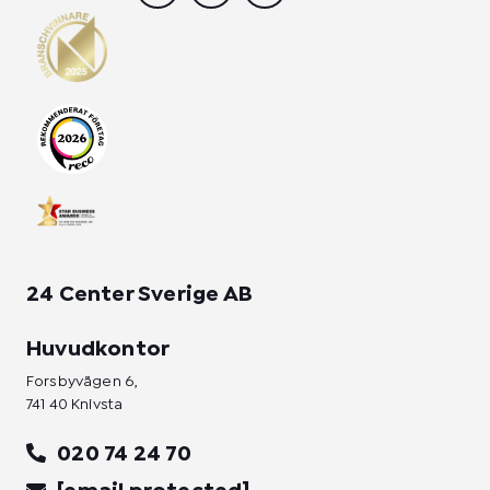
s
c
n
t
e
k
a
b
e
g
o
d
r
o
i
a
k
n
m
-
-
f
i
n
24 Center Sverige AB
Huvudkontor
Forsbyvägen 6,
741 40 Knivsta
020 74 24 70