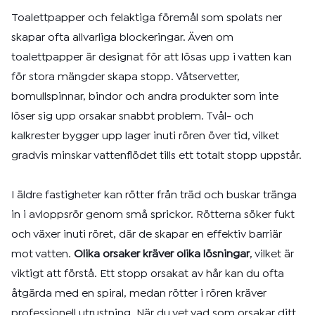
Toalettpapper och felaktiga föremål som spolats ner
skapar ofta allvarliga blockeringar. Även om
toalettpapper är designat för att lösas upp i vatten kan
för stora mängder skapa stopp. Våtservetter,
bomullspinnar, bindor och andra produkter som inte
löser sig upp orsakar snabbt problem. Tvål- och
kalkrester bygger upp lager inuti rören över tid, vilket
gradvis minskar vattenflödet tills ett totalt stopp uppstår.
I äldre fastigheter kan rötter från träd och buskar tränga
in i avloppsrör genom små sprickor. Rötterna söker fukt
och växer inuti röret, där de skapar en effektiv barriär
mot vatten.
Olika orsaker kräver olika lösningar
, vilket är
viktigt att förstå. Ett stopp orsakat av hår kan du ofta
åtgärda med en spiral, medan rötter i rören kräver
professionell utrustning. När du vet vad som orsakar ditt