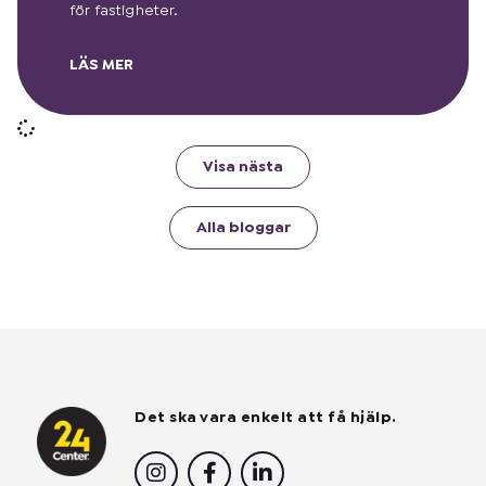
för fastigheter.
LÄS MER
Visa nästa
Alla bloggar
Det ska vara enkelt att få hjälp.
I
F
L
n
a
i