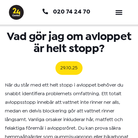
Hoppa
020 74 24 70
till
innehåll
Vad gör jag om avloppet
är helt stopp?
29.10.25
När du står med ett helt stopp i avloppet behöver du
snabbt identifiera problemets omfattning. Ett totalt
avloppsstopp innebär att vattnet inte rinner ner alls,
medan en delvis blockering gör att vattnet rinner
långsamt. Vanliga orsaker inkluderar hår, matfett och
felaktiga föremål i avloppsröret. Du kan prova säkra
hemmaåtgärder som gummisugpropp eller bikarbonat