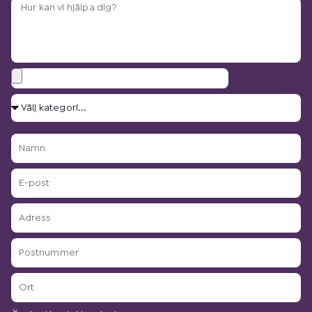
Arbetsbeskrivning?
Bilagor
Välj
kategori...
Namn
E-
post
Adress
Postnummer
Ort