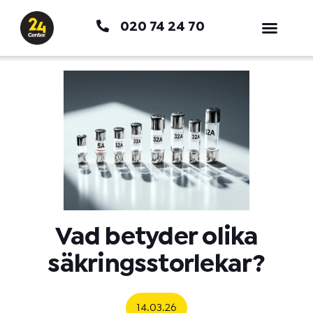
Hoppa
020 74 24 70
till
innehåll
Vad betyder olika
säkringsstorlekar?
14.03.26