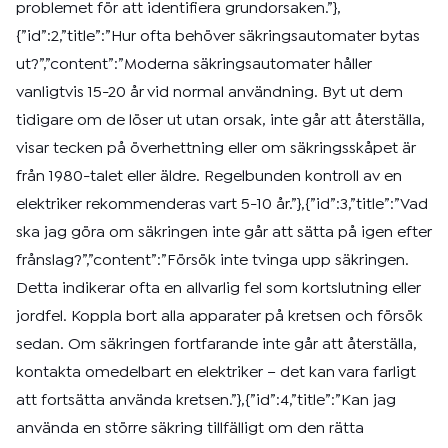
problemet för att identifiera grundorsaken.”},
{”id”:2,”title”:”Hur ofta behöver säkringsautomater bytas
ut?”,”content”:”Moderna säkringsautomater håller
vanligtvis 15-20 år vid normal användning. Byt ut dem
tidigare om de löser ut utan orsak, inte går att återställa,
visar tecken på överhettning eller om säkringsskåpet är
från 1980-talet eller äldre. Regelbunden kontroll av en
elektriker rekommenderas vart 5-10 år.”},{”id”:3,”title”:”Vad
ska jag göra om säkringen inte går att sätta på igen efter
frånslag?”,”content”:”Försök inte tvinga upp säkringen.
Detta indikerar ofta en allvarlig fel som kortslutning eller
jordfel. Koppla bort alla apparater på kretsen och försök
sedan. Om säkringen fortfarande inte går att återställa,
kontakta omedelbart en elektriker – det kan vara farligt
att fortsätta använda kretsen.”},{”id”:4,”title”:”Kan jag
använda en större säkring tillfälligt om den rätta