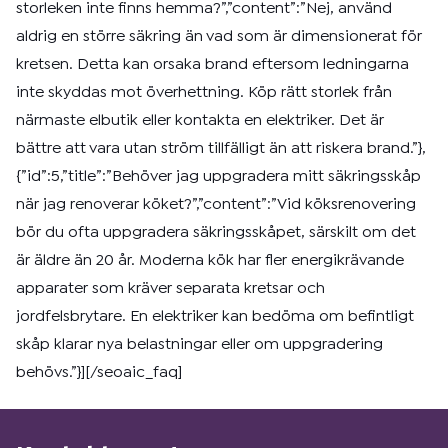
storleken inte finns hemma?”,”content”:”Nej, använd
aldrig en större säkring än vad som är dimensionerat för
kretsen. Detta kan orsaka brand eftersom ledningarna
inte skyddas mot överhettning. Köp rätt storlek från
närmaste elbutik eller kontakta en elektriker. Det är
bättre att vara utan ström tillfälligt än att riskera brand.”},
{”id”:5,”title”:”Behöver jag uppgradera mitt säkringsskåp
när jag renoverar köket?”,”content”:”Vid köksrenovering
bör du ofta uppgradera säkringsskåpet, särskilt om det
är äldre än 20 år. Moderna kök har fler energikrävande
apparater som kräver separata kretsar och
jordfelsbrytare. En elektriker kan bedöma om befintligt
skåp klarar nya belastningar eller om uppgradering
behövs.”}][/seoaic_faq]