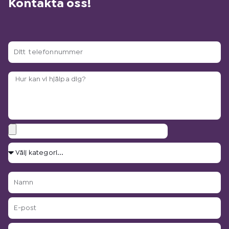
Kontakta oss!
Ditt
telefonnummer
Arbetsbeskrivning?
Bilagor
Välj
kategori...
Namn
E-
post
Adress