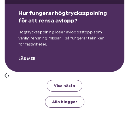
Hur fungerar högtrycksspolning
för att rensa avlopp?
Högtrycksspolning löser avloppsstopp som
vanlig rensning missar – så fungerar tekniken
för fastigheter.
LÄS MER
Visa nästa
Alla bloggar