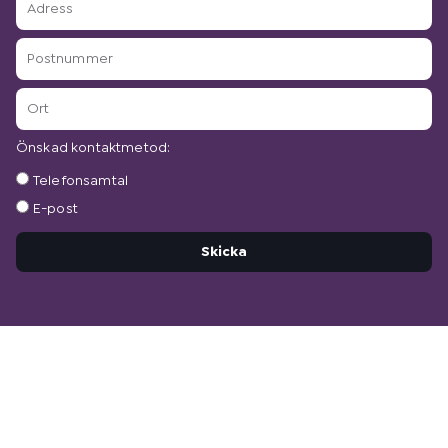
Postnummer
Ort
Önskad kontaktmetod:
Önskad
Telefonsamtal
kontaktmetod:
E-post
Skicka