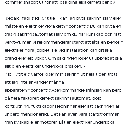
kommer snabbt ut för att lösa dina elsäkerhetsbehov.
[seoaic_faq][{”id”:0,”title”:”Kan jag byta säkring själv eller
måste en elektriker göra det?”,”content”:”Du kan byta en
trasig säkringsautomat själv om du har kunskap och rätt
verktyg, men vi rekommenderar starkt att låta en behörig
elektriker göra jobbet. Fel vid installation kan orsaka
brand eller elolyckor. Om säkringen löser ut upprepat ska
alltid en elektriker undersöka orsaken.”},
{”id”:1,”title”:”Varför löser min säkring ut hela tiden trots
att jag inte använder många
apparater?”,”content”:”Återkommande frånslag kan bero
på flera faktorer: defekt säkringsautomat, dold
kortslutning, fuktskador i ledningar eller att säkringen är
underdimensionerad. Det kan även vara startströmmar
från kylskåp eller motorer. Låt en elektriker undersöka