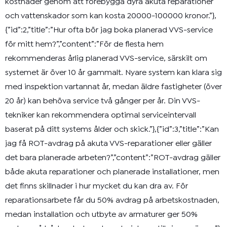
kostnader genom att förebygga dyra akuta reparationer
och vattenskador som kan kosta 20000-100000 kronor.”},
{”id”:2,”title”:”Hur ofta bör jag boka planerad VVS-service
för mitt hem?”,”content”:”För de flesta hem
rekommenderas årlig planerad VVS-service, särskilt om
systemet är över 10 år gammalt. Nyare system kan klara sig
med inspektion vartannat år, medan äldre fastigheter (över
20 år) kan behöva service två gånger per år. Din VVS-
tekniker kan rekommendera optimal serviceintervall
baserat på ditt systems ålder och skick.”},{”id”:3,”title”:”Kan
jag få ROT-avdrag på akuta VVS-reparationer eller gäller
det bara planerade arbeten?”,”content”:”ROT-avdrag gäller
både akuta reparationer och planerade installationer, men
det finns skillnader i hur mycket du kan dra av. För
reparationsarbete får du 50% avdrag på arbetskostnaden,
medan installation och utbyte av armaturer ger 50%