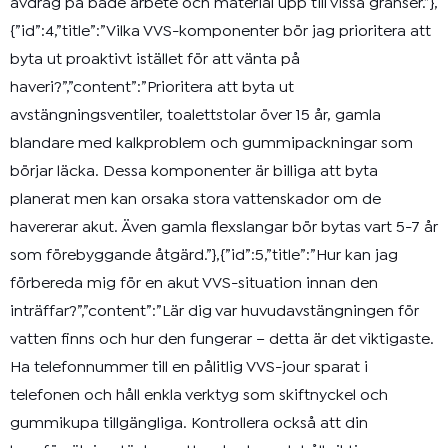
avdrag på både arbete och material upp till vissa gränser.”},
{”id”:4,”title”:”Vilka VVS-komponenter bör jag prioritera att
byta ut proaktivt istället för att vänta på
haveri?”,”content”:”Prioritera att byta ut
avstängningsventiler, toalettstolar över 15 år, gamla
blandare med kalkproblem och gummipackningar som
börjar läcka. Dessa komponenter är billiga att byta
planerat men kan orsaka stora vattenskador om de
havererar akut. Även gamla flexslangar bör bytas vart 5-7 år
som förebyggande åtgärd.”},{”id”:5,”title”:”Hur kan jag
förbereda mig för en akut VVS-situation innan den
inträffar?”,”content”:”Lär dig var huvudavstängningen för
vatten finns och hur den fungerar – detta är det viktigaste.
Ha telefonnummer till en pålitlig VVS-jour sparat i
telefonen och håll enkla verktyg som skiftnyckel och
gummikupa tillgängliga. Kontrollera också att din