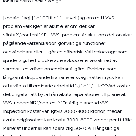
lokal närvaro i hela Sverige.
[seoaic_faq][{”id”:0,”title”:”Hur vet jag om mitt VVS-
problem verkligen är akut eller om det kan
vänta?”,”content”:”Ett VVS-problem är akut om det orsakar
pågående vattenskador, gör viktiga funktioner
oanvändbara eller utgör en hälsorisk. Vattenläckage som
sprider sig, helt blockerade avlopp eller avsaknad av
varmvatten kräver omedelbar åtgärd. Problem som
långsamt droppande kranar eller svagt vattentryck kan
ofta vänta till ordinarie arbetstid.”},{”id”:1,”title”:”Vad kostar
det ungefär att byta från akuta reparationer till planerat
VVS-underhåll?”,”content”:”En årlig planerad VVS-
inspektion kostar vanligtvis 2000-4000 kronor, medan
akuta helginsatser kan kosta 3000-8000 kronor per tillfälle.
Planerat underhåll kan spara dig 50-70% i långsiktiga