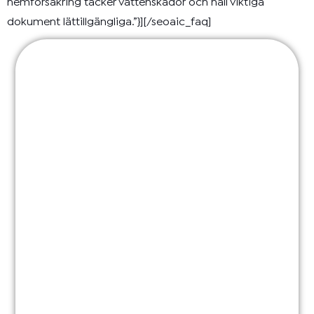
hemförsäkring täcker vattenskador och håll viktiga
dokument lättillgängliga.”}][/seoaic_faq]