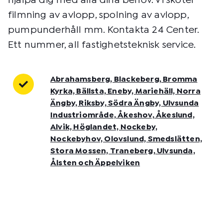
hjälpa dig med alla dina behov. Vi sköter
filmning av avlopp, spolning av avlopp,
pumpunderhåll mm. Kontakta 24 Center.
Ett nummer, all fastighetsteknisk service.
Abrahamsberg, Blackeberg, Bromma
Kyrka, Bällsta, Eneby, Mariehäll, Norra
Ängby, Riksby, Södra Ängby, Ulvsunda
Industriområde, Åkeshov, Åkeslund,
Alvik, Höglandet, Nockeby,
Nockebyhov, Olovslund, Smedslätten,
Stora Mossen, Traneberg, Ulvsunda,
Ålsten och Äppelviken