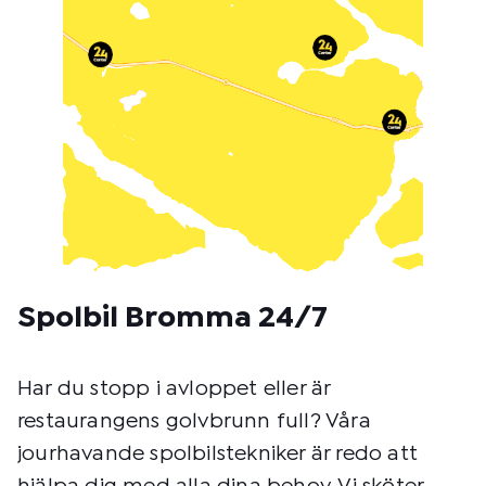
t
o
d
:
Spolbil Bromma 24/7
Har du stopp i avloppet eller är
restaurangens golvbrunn full? Våra
jourhavande spolbilstekniker är redo att