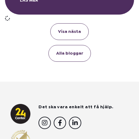
LÄS MER
Visa nästa
Alla bloggar
Det ska vara enkelt att få hjälp.
I
F
L
n
a
i
s
c
n
t
e
k