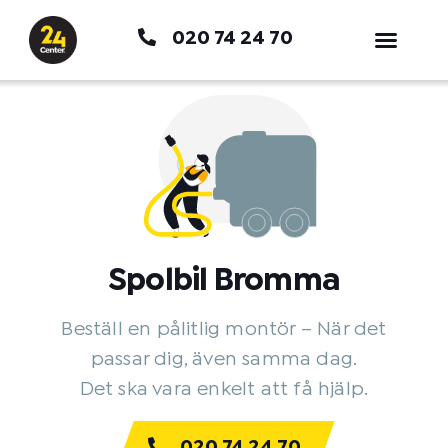
Hoppa
020 74 24 70
till
innehåll
Spolbil Bromma
Beställ en pålitlig montör – När det
passar dig, även samma dag.
Det ska vara enkelt att få hjälp.
020 74 24 70