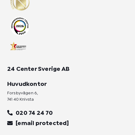
a
b
e
g
o
d
r
o
i
a
k
n
m
-
-
f
i
n
24 Center Sverige AB
Huvudkontor
Forsbyvägen 6,
741 40 Knivsta
020 74 24 70
[email protected]