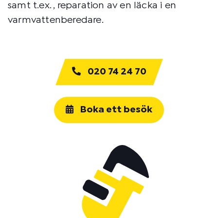
samt t.ex. , reparation av en läcka i en
varmvattenberedare.
020 74 24 70
Boka ett besök