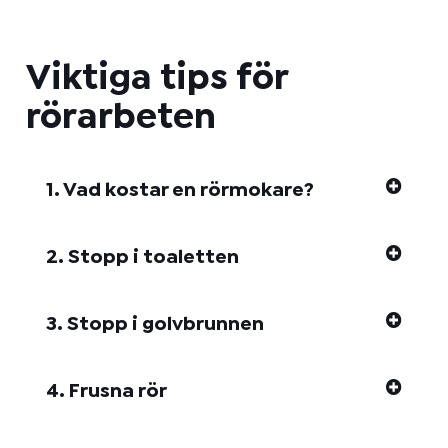
a
k
t
Viktiga tips för
m
e
rörarbeten
t
o
d
:
1. Vad kostar en rörmokare?
2. Stopp i toaletten
3. Stopp i golvbrunnen
4. Frusna rör