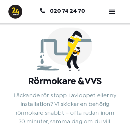
Hoppa
020 74 24 70
till
innehåll
Rörmokare & VVS
Läckande rör, stopp i avloppet eller ny
installation? Vi skickar en behörig
rörmokare snabbt – ofta redan inom
30 minuter, samma dag om du vill.