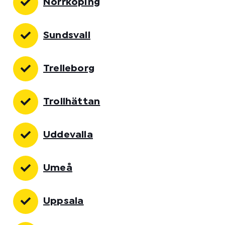
Norrköping
Sundsvall
Trelleborg
Trollhättan
Uddevalla
Umeå
Uppsala