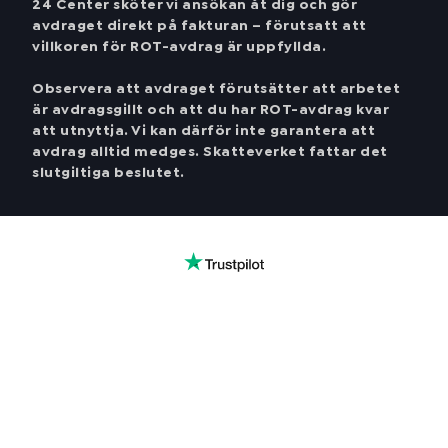
24 Center sköter vi ansökan åt dig och gör
avdraget direkt på fakturan – förutsatt att
villkoren för ROT-avdrag är uppfyllda.
Observera att avdraget förutsätter att arbetet
är avdragsgillt och att du har ROT-avdrag kvar
att utnyttja. Vi kan därför inte garantera att
avdrag alltid medges. Skatteverket fattar det
slutgiltiga beslutet.