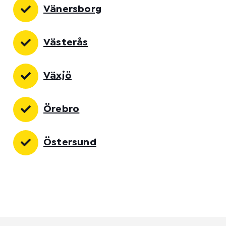
Vänersborg
Västerås
Växjö
Örebro
Östersund