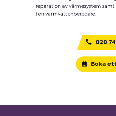
reparation av värmesystem samt t.
i en varmvattenberedare.
020 74
Boka et