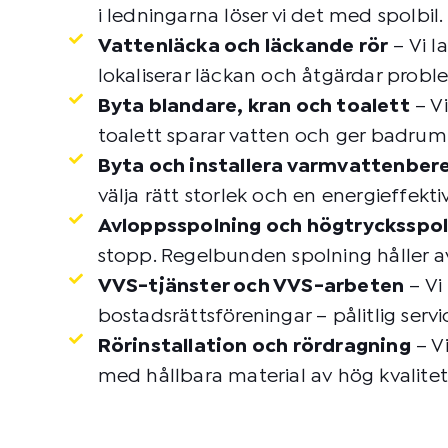
i ledningarna löser vi det med spolbil.
Vattenläcka och läckande rör
– Vi l
lokaliserar läckan och åtgärdar probl
Byta blandare, kran och toalett
– Vi
toalett sparar vatten och ger badrum
Byta och installera varmvattenber
välja rätt storlek och en energieffekti
Avloppsspolning och högtrycksspo
stopp. Regelbunden spolning håller a
VVS-tjänster och VVS-arbeten
– Vi
bostadsrättsföreningar – pålitlig serv
Rörinstallation och rördragning
– Vi
med hållbara material av hög kvalitet