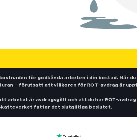
ostnaden för godkända arbeten i din bostad. När du 
turan – förutsatt att villkoren för ROT-avdrag är uppf
t arbetet är avdragsgillt och att du har ROT-avdrag k
katteverket fattar det slutgiltiga beslutet.