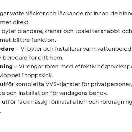
agar vattenläckor och läckande rör innan de hinn
emet direkt.
 byter blandare, kranar och toaletter snabbt och 
met bättre funktion.
edare
– Vi byter och installerar varmvattenbereda
v beredare för ditt hem.
lning
– Vi rengör rören med effektiv högtryckss
vloppet i toppskick.
 utför kompletta VVS-tjänster för privatpersoner
ice och installation för vardagens behov.
 utför fackmässig rörinstallation och rördragnin
.