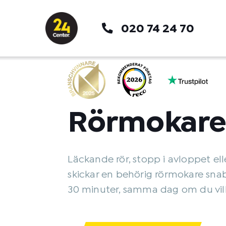
Hoppa
till
020 74 24 70
innehåll
Rörmokare
Läckande rör, stopp i avloppet elle
skickar en behörig rörmokare sna
30 minuter, samma dag om du vill