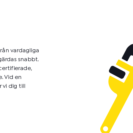
från vardagliga
tgärdas snabbt.
ertifierade,
e. Vid en
vi dig till