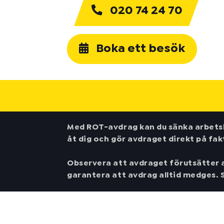
020 74 24 70
Boka ett besök
Med ROT-avdrag kan du sänka arbetsk
åt dig och gör avdraget direkt på fak
Observera att avdraget förutsätter at
garantera att avdrag alltid medges. S