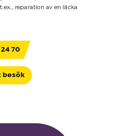
ex. , reparation av en läcka
 24 70
t besök