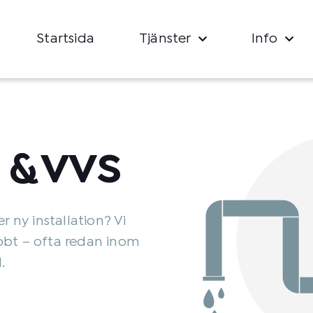
Startsida
Tjänster
Info
 & VVS
r ny installation? Vi
bbt – ofta redan inom
.