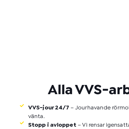
Alla VVS-ar
VVS-jour 24/7
– Jourhavande rörmoka
vänta.
Stopp i avloppet
– Vi rensar igensat