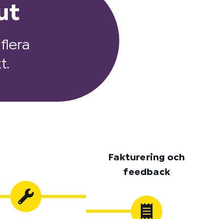
ut
flera
t.
Fakturering och
feedback