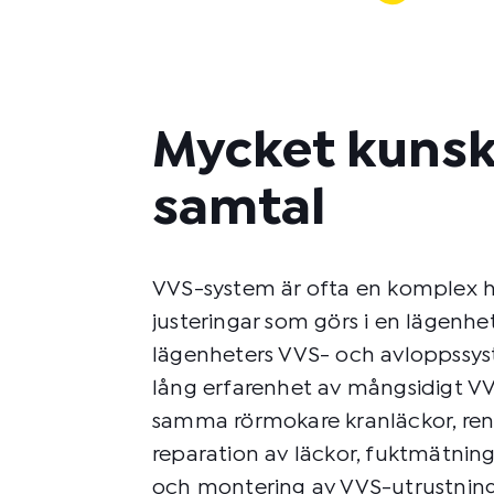
Mycket kunsk
samtal
VVS-system är ofta en komplex h
justeringar som görs i en lägenh
lägenheters VVS- och avloppssyst
lång erfarenhet av mångsidigt VV
samma rörmokare kranläckor, rens
reparation av läckor, fuktmätning
och montering av VVS-utrustning,