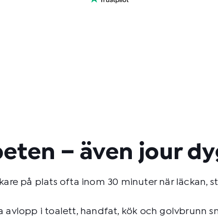
beten – även jour d
re på plats ofta inom 30 minuter när läckan, sto
ta avlopp i toalett, handfat, kök och golvbrunn s