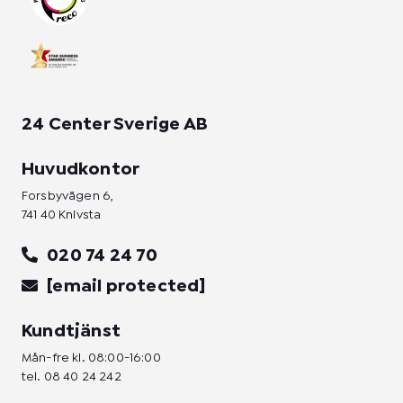
m
-
-
f
i
n
24 Center Sverige AB
Huvudkontor
Forsbyvägen 6,
741 40 Knivsta
020 74 24 70
[email protected]
Kundtjänst
Mån-fre kl. 08:00-16:00
tel.
08 40 24 242