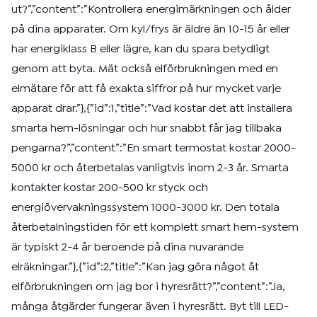
ut?”,”content”:”Kontrollera energimärkningen och ålder
på dina apparater. Om kyl/frys är äldre än 10-15 år eller
har energiklass B eller lägre, kan du spara betydligt
genom att byta. Mät också elförbrukningen med en
elmätare för att få exakta siffror på hur mycket varje
apparat drar.”},{”id”:1,”title”:”Vad kostar det att installera
smarta hem-lösningar och hur snabbt får jag tillbaka
pengarna?”,”content”:”En smart termostat kostar 2000-
5000 kr och återbetalas vanligtvis inom 2-3 år. Smarta
kontakter kostar 200-500 kr styck och
energiövervakningssystem 1000-3000 kr. Den totala
återbetalningstiden för ett komplett smart hem-system
är typiskt 2-4 år beroende på dina nuvarande
elräkningar.”},{”id”:2,”title”:”Kan jag göra något åt
elförbrukningen om jag bor i hyresrätt?”,”content”:”Ja,
många åtgärder fungerar även i hyresrätt. Byt till LED-