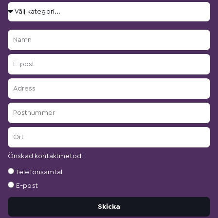
Välj
kategori...
Namn
E-
post
Adress
Postnummer
Ort
Önskad kontaktmetod:
Önskad
Telefonsamtal
kontaktmetod:
E-post
Skicka