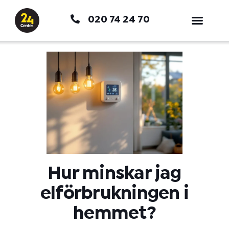
Hoppa
020 74 24 70
till
innehåll
Hur minskar jag
elförbrukningen i
hemmet?