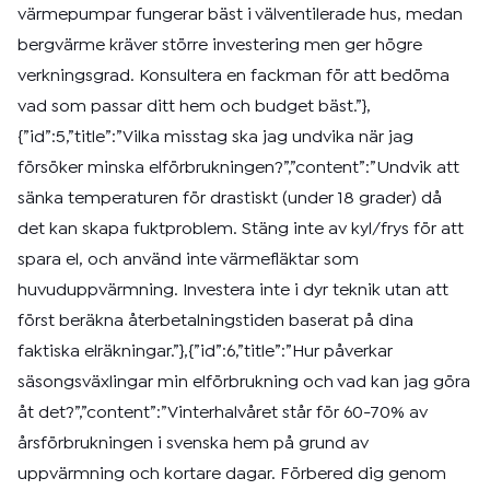
värmepumpar fungerar bäst i välventilerade hus, medan
bergvärme kräver större investering men ger högre
verkningsgrad. Konsultera en fackman för att bedöma
vad som passar ditt hem och budget bäst.”},
{”id”:5,”title”:”Vilka misstag ska jag undvika när jag
försöker minska elförbrukningen?”,”content”:”Undvik att
sänka temperaturen för drastiskt (under 18 grader) då
det kan skapa fuktproblem. Stäng inte av kyl/frys för att
spara el, och använd inte värmefläktar som
huvuduppvärmning. Investera inte i dyr teknik utan att
först beräkna återbetalningstiden baserat på dina
faktiska elräkningar.”},{”id”:6,”title”:”Hur påverkar
säsongsväxlingar min elförbrukning och vad kan jag göra
åt det?”,”content”:”Vinterhalvåret står för 60-70% av
årsförbrukningen i svenska hem på grund av
uppvärmning och kortare dagar. Förbered dig genom