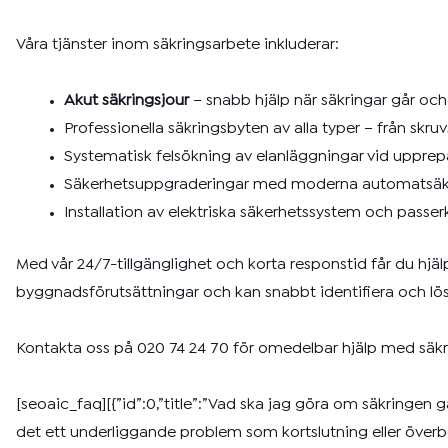
Våra tjänster inom säkringsarbete inkluderar:
Akut säkringsjour
– snabb hjälp när säkringar går oc
Professionella säkringsbyten av alla typer – från skruvs
Systematisk felsökning av elanläggningar vid upprep
Säkerhetsuppgraderingar med moderna automatsäk
Installation av elektriska säkerhetssystem och passer
Med vår 24/7-tillgänglighet och korta responstid får du hjä
byggnadsförutsättningar och kan snabbt identifiera och lö
Kontakta oss på 020 74 24 70 för omedelbar hjälp med säkrin
[seoaic_faq][{”id”:0,”title”:”Vad ska jag göra om säkringen 
det ett underliggande problem som kortslutning eller överbel