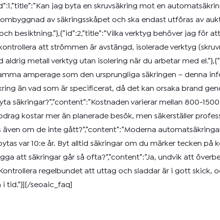
d”:1,”title”:”Kan jag byta en skruvsäkring mot en automatsäkring
r ombyggnad av säkringsskåpet och ska endast utföras av aukto
besiktning.”},{”id”:2,”title”:”Vilka verktyg behöver jag för at
kontrollera att strömmen är avstängd, isolerade verktyg (skru
drig metall verktyg utan isolering när du arbetar med el.”},{”id”
d samma amperage som den ursprungliga säkringen – denna info
äkring än vad som är specificerat, då det kan orsaka brand ge
ker byta säkringar?”,”content”:”Kostnaden varierar mellan 800-1500
drag kostar mer än planerade besök, men säkerställer profess
bytas även om de inte gått?”,”content”:”Moderna automatsäkringar
tas var 10:e år. Byt alltid säkringar om du märker tecken på ko
bygga att säkringar går så ofta?”,”content”:”Ja, undvik att över
ollera regelbundet att uttag och sladdar är i gott skick, och
i tid.”}][/seoaic_faq]