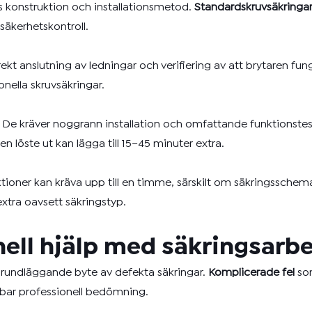
as konstruktion och installationsmetod.
Standardskruvsäkringa
säkerhetskontroll.
kt anslutning av ledningar och verifiering av att brytaren fu
nella skruvsäkringar.
De kräver noggrann installation och omfattande funktionstestn
n löste ut kan lägga till 15–45 minuter extra.
tioner kan kräva upp till en timme, särskilt om säkringsscheman
 extra oavsett säkringstyp.
nell hjälp med säkringsarb
t grundläggande byte av defekta säkringar.
Komplicerade fel
som
elbar professionell bedömning.