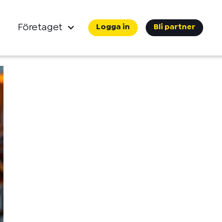
Företaget
Logga in
Bli partner