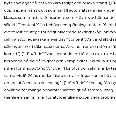
byta säkringar då det kan vara farligt och orsaka brand.”},{”i
uppgradera från skruvsäkringar till automatsäkringar kräve
klassas som elinstallationsarbete som kräver godkännande och 
säkert?”,”content”:”Du behöver en spänningsmätare för att 
eventuellt en stege för högt placerade säkringsskåp. Använd al
säkringsstorlek jag ska använda?”,”content”:”Använd allti
säkringen eller i säkringsschema. Använd aldrig en större s
korrekt.”},{”id”:4,”title”:”Vad kostar det att låta en elektri
beroende på tid på dygnet och komplexitet. Akuta jour-upp
risken för skador.”},{”id”:5,”title”:”Hur ofta bör säkringar 
vanligtvis 15-20 år, medan äldre skruvsäkringar kan behöva by
om de utlöser utan anledning.”},{”id”:6,”title”:”Kan jag före
använda för många apparater samtidigt på samma uttag. Kontr
gamla elanläggningar för att identifiera potentiella problem 