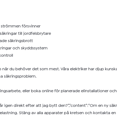
h strömmen försvinner
äkringar till jordfelsbrytare
ade säkringsbrott
ringar och skyddssystem
kontroll
lp när du behöver det som mest. Våra elektriker har djup kuns
sa säkringsproblem.
gsarbete, eller boka online för planerade elinstallationer oc
går igen direkt efter att jag bytt den?”,”content”:”Om en ny sä
astning. Stäng av alla apparater på kretsen och kontakta en el