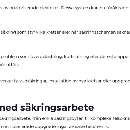
as av auktoriserade elektriker. Dessa system kan ha föråldrad
ring som styr vilka kretsar eller när säkringsscheman saknas h
problem som överbelastning, kortslutning eller defekta appara
ör utföra.
erkar huvudsäkringar, installation av nya kretsar eller uppgrad
l med säkringsarbete
v säkringsarbete, från enkla säkringsbyten till komplexa felsökn
em och planerade uppgraderingar av säkerhetsteknik.