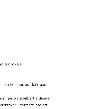
kap om lokala
h säkerhetsuppgraderingar.
kring går omedelbart indikerar
ektriker – fortsätt inte att