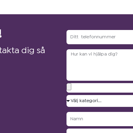
!
Ditt
telefonnummer
akta dig så
Arbetsbeskrivning?
Bilagor
Välj
kategori...
Namn
E-