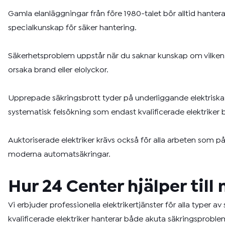
Gamla elanläggningar från före 1980-talet bör alltid hanter
specialkunskap för säker hantering.
Säkerhetsproblem uppstår när du saknar kunskap om vilken säk
orsaka brand eller elolyckor.
Upprepade säkringsbrott tyder på underliggande elektriska 
systematisk felsökning som endast kvalificerade elektriker b
Auktoriserade elektriker krävs också för alla arbeten som påv
moderna automatsäkringar.
Hur 24 Center hjälper til
Vi erbjuder professionella elektrikertjänster för alla typer a
kvalificerade elektriker hanterar både akuta säkringsprobl