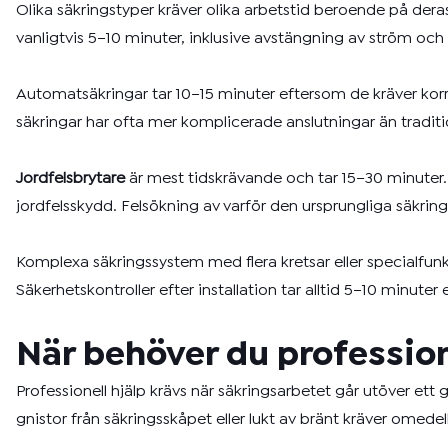
Olika säkringstyper kräver olika arbetstid beroende på der
vanligtvis 5–10 minuter, inklusive avstängning av ström och 
Automatsäkringar tar 10–15 minuter eftersom de kräver korre
säkringar har ofta mer komplicerade anslutningar än traditio
Jordfelsbrytare
är mest tidskrävande och tar 15–30 minuter. 
jordfelsskydd. Felsökning av varför den ursprungliga säkringe
Komplexa säkringssystem med flera kretsar eller specialfunk
Säkerhetskontroller efter installation tar alltid 5–10 minuter
När behöver du professio
Professionell hjälp krävs när säkringsarbetet går utöver et
gnistor från säkringsskåpet eller lukt av bränt kräver omed