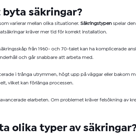
t byta säkringar?
som varierar mellan olika situationer.
Säkringstypen
spelar den 
äkringar kräver mer tid för korrekt installation.
 säkringsskåp från 1960- och 70-talet kan ha komplicerade ansl
 underhåll och går snabbare att arbeta med.
 placerade i trånga utrymmen, högt upp på väggar eller bakom m
lt, vilket kan förlänga processen.
avancerade elarbeten. Om problemet kräver felsökning av krets
yta olika typer av säkringar