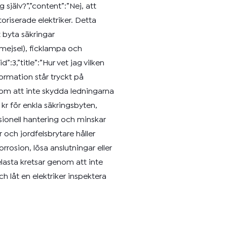
 själv?”,”content”:”Nej, att
riserade elektriker. Detta
t byta säkringar
vmejsel), ficklampa och
:3,”title”:”Hur vet jag vilken
rmation står tryckt på
nom att inte skydda ledningarna
 kr för enkla säkringsbyten,
ionell hantering och minskar
 och jordfelsbrytare håller
rrosion, lösa anslutningar eller
belasta kretsar genom att inte
 låt en elektriker inspektera