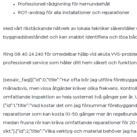
Professionell rådgivning för hemunderhåll
ROT-avdrag för alla installationer och reparationer
Med vårt rikstäckande nätverk av lokala tekniker säkerställer v
byggnadsbeståndet och kan snabbt identifiera och lösa både
Ring 08 40 24 240 för omedelbar hjälp vid akuta VVS-proble
professionell service som håller ditt hem säkert och funktione
[seoaic_faq][{”id”:0,”title”:”Hur ofta bör jag utföra föreby
månadsvis, men vissa åtgärder kräver olika frekvens. Kontro
omfattande inspektion av hela systemet två gånger per år. Un
{”id”:1,”title”:”Vad kostar det om jag försummar förebygga
reparationer som kan kosta 10-50 gånger mer än regelbundet 
medan frusna rör kan kräva omfattande reparationer för 20
sikt.”},{”id”:2,”title”:”Vilka verktyg och material behöver j