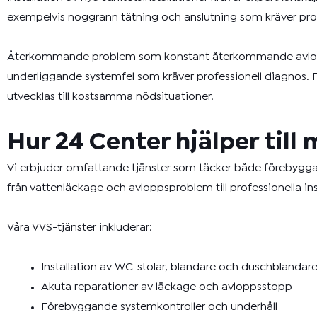
exempelvis noggrann tätning och anslutning som kräver profe
Återkommande problem som konstant återkommande avloppssto
underliggande systemfel som kräver professionell diagnos. F
utvecklas till kostsamma nödsituationer.
Hur 24 Center hjälper til
Vi erbjuder omfattande
tjänster
som täcker både förebyggand
från vattenläckage och avloppsproblem till professionella inst
Våra VVS-tjänster inkluderar:
Installation av WC-stolar, blandare och duschblandar
Akuta reparationer av läckage och avloppsstopp
Förebyggande systemkontroller och underhåll