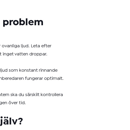
a problem
r ovanliga ljud. Leta efter
tt inget vatten droppar.
ga ljud som konstant rinnande
enberedaren fungerar optimalt.
ern ska du särskilt kontrollera
gen över tid.
jälv?