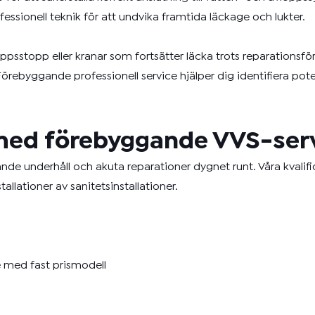
ssionell teknik för att undvika framtida läckage och lukter.
pp eller kranar som fortsätter läcka trots reparationsförs
örebyggande professionell service hjälper dig identifiera pot
l med förebyggande VVS-ser
e underhåll och akuta reparationer dygnet runt. Våra kvalifi
allationer av sanitetsinstallationer.
e med fast prismodell