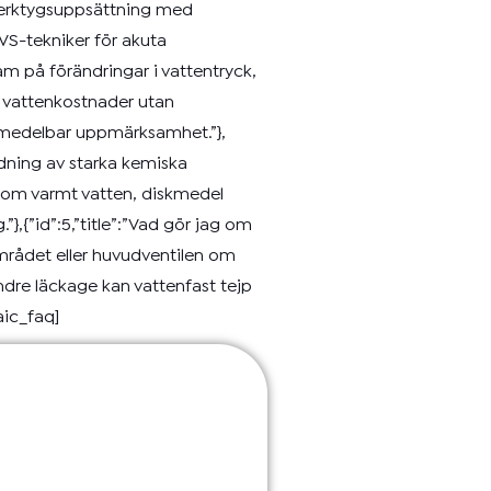
e verktygsuppsättning med
VVS-tekniker för akuta
sam på förändringar i vattentryck,
e vattenkostnader utan
 omedelbar uppmärksamhet.”},
dning av starka kemiska
iv som varmt vatten, diskmedel
,{”id”:5,”title”:”Vad gör jag om
området eller huvudventilen om
dre läckage kan vattenfast tejp
aic_faq]