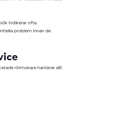
ök indikerar ofta
entiella problem innan de
vice
cerade rörmokare hanterar allt