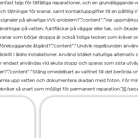
tenfast tejp för tillfälliga reparationer, och en grundläggand
h tätningar för kranar, samt kontaktuppgifter till en pålitlig 
ningssignaler på allvarliga VVS-problem?”,”content”:”Var uppmärk
ändringar på vatten, fuktfläckar på väggar eller tak, och ökad
er kranar som börjar droppa är också tidiga tecken som kräver
m förebyggande åtgärd?”,”content”:”Undvik regelbunden använ
skilt i äldre installationer. Använd istället naturliga alternat
endast användas vid akuta stopp och sparas som sista utväg.”}
er?”,”content”:”Stäng omedelbart av vattnet till det berörda 
 samla upp vatten och dokumentera skadan med foton. För min
ekniker så snart som möjligt för permanent reparation.”}][/seo