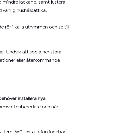
d mindre läckage, samt justera
vanlig hushållsättika.
 rör i kalla utrymmen och se till
r. Undvik att spola ner stora
lationer eller återkommande
ehöver installera nya
 varmvattenberedare och när
ssystem. WC-installation innebär