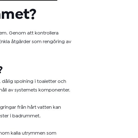
mmet?
em. Genom att kontrollera
 Enkla åtgärder som rengöring av
?
dålig spolning i toaletter och
rhåll av systemets komponenter.
gringar från hårt vatten kan
ester i badrummet.
r genom kalla utrymmen som