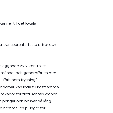
änner till det lokala
r transparenta fasta priser och
undläggande VVS-kontroller
edje månad, och genomför en mer
förhindra frysning.”},
nderhåll kan leda till kostsamma
skador för tiotusentals kronor,
e pengar och besvär på lång
ltid hemma: en plunger för