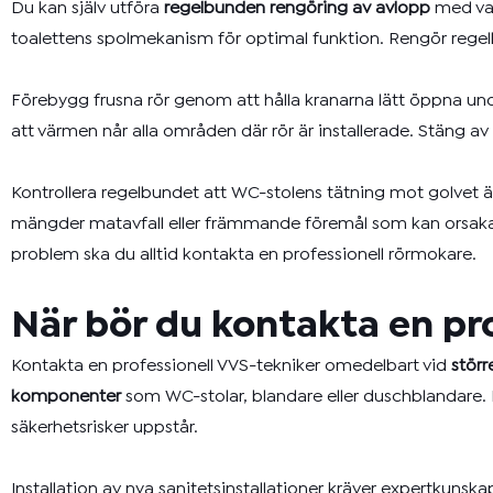
Du kan själv utföra
regelbunden rengöring av avlopp
med var
toalettens spolmekanism för optimal funktion. Rengör regelb
Förebygg frusna rör genom att hålla kranarna lätt öppna under
att värmen når alla områden där rör är installerade. Stäng a
Kontrollera regelbundet att WC-stolens tätning mot golvet är 
mängder matavfall eller främmande föremål som kan orsaka 
problem ska du alltid kontakta en professionell rörmokare.
När bör du kontakta en pr
Kontakta en professionell VVS-tekniker omedelbart vid
störr
komponenter
som WC-stolar, blandare eller duschblandare. 
säkerhetsrisker uppstår.
Installation av nya sanitetsinstallationer kräver expertkunska