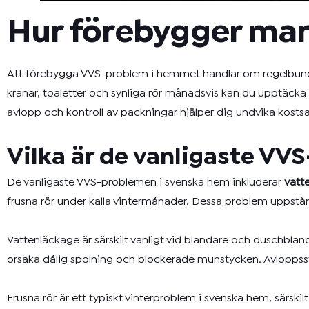
Hur förebygger ma
Att förebygga VVS-problem i hemmet handlar om regelbunde
kranar, toaletter och synliga rör månadsvis kan du upptäcka
avlopp och kontroll av packningar hjälper dig undvika kost
Vilka är de vanligaste V
De vanligaste VVS-problemen i svenska hem inkluderar
vatt
frusna rör under kalla vintermånader. Dessa problem uppstår
Vattenläckage är särskilt vanligt vid blandare och duschblan
orsaka dålig spolning och blockerade munstycken. Avloppsst
Frusna rör är ett typiskt vinterproblem i svenska hem, särski