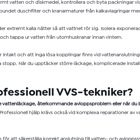
mt vatten och diskmedel, kontrollera och byta packningar vi
undet duschfilter och kranarmaturer från kalkavlagringar med 
 extremt kalla nätter så att vattnet rör sig. Isolera exponerade
v och tappa ur vatten från utomhuskranar innan vintern.
intakt och att inga lösa kopplingar finns vid vattenanslutninga
stopp. När du upptäcker större läckage, komplicerade instal
ofessionell VVS-tekniker?
e vattenläckage, återkommande avloppsproblem eller när du b
Professionell hjälp krävs också vid komplexa reparationer av
p för att säkerställa korrekt anslutning till vatten- och avlopp