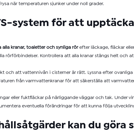
frysa när temperaturen sjunker under noll grader.
VVS-system för att upptäck
a alla kranar, toaletter och synliga rör
efter läckage, fläckar elle
a rörförbindelser. Kontrollera att alla kranar stängs helt och a
kt och att vattennivån i cisterner är rätt. Lyssna efter ovanli
raturen från varmvattenkranar för att säkerställa att varmvatt
ngar eller fuktfläckar på närliggande väggar och tak. Under vint
Dokumentera eventuella förändringar för att kunna följa utvecklin
ållsåtgärder kan du göra s