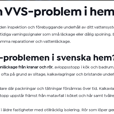
n VVS-problem i he
n inspektion och förebyggande underhåll av ditt vattensyst
 tidiga varningssignaler som små läckage eller dålig spolning.
samma reparationer och vattenläckage.
VS-problemen i svenska hem
enläckage från kranar och rör
, avloppsstopp i kök och badrum, 
 ofta på grund av slitage, kalkavlagringar och bristande unde
dare där packningar och tätningar försämras över tid. Kalkavla
opp uppstår främst från matavfall i köket och hår samt tvålr
lt i äldre fastigheter med otillräcklig isolering. Rör som löpe