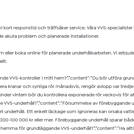
i kort responstid och träffsäker service. Våra VVS-specialister k
 akuta problem och planerade installationer.
m eller
boka online
för planerade underhållsarbeten. Vi erbjude
llt.
ggande VVS-kontroller i mitt hem?”,”content”:”Du bör utföra gr
llera kranar och synliga rör månadsvis, rengör avlopp var tr
der vintern bör du kontrollera exponerade rör veckovis för att 
nde VVS-underhåll?”,”content”:”Försummelse av förebyggande u
underhåll. Ett enkelt läckage som ignoreras kan orsaka vatten
 000-100 000 kr eller mer. Förebyggande underhåll sparar båd
ag ha hemma för grundläggande VVS-underhåll?”,”content”:”Ha al