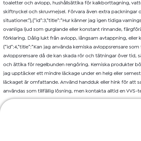
toaletter och avlopp, hushållsättika för kalkborttagning, vat
skiftnyckel och skruvmejsel. Förvara även extra packningar oc
situationer.”},{”id”:3,”title”:”Hur känner jag igen tidiga var
ovanliga ljud som gurglande eller konstant rinnande, färgför
förklaring. Dålig lukt från avlopp, långsam avtappning, ell
{”id”:4,”title”:”Kan jag använda kemiska avloppsrensare so
avloppsrensare då de kan skada rör och tätningar över tid, sär
och ättika för regelbunden rengöring. Kemiska produkter bör 
jag upptäcker ett mindre läckage under en helg eller semest
läckaget är omfattande. Använd handduk eller hink för att
användas som tillfällig lösning, men kontakta alltid en VVS-t