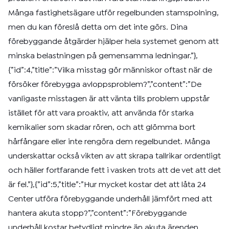
Många fastighetsägare utför regelbunden stamspolning,
men du kan föreslå detta om det inte görs. Dina
förebyggande åtgärder hjälper hela systemet genom att
minska belastningen på gemensamma ledningar.”},
{”id”:4,”title”:”Vilka misstag gör människor oftast när de
försöker förebygga avloppsproblem?”,”content”:”De
vanligaste misstagen är att vänta tills problem uppstår
istället för att vara proaktiv, att använda för starka
kemikalier som skadar rören, och att glömma bort
hårfångare eller inte rengöra dem regelbundet. Många
underskattar också vikten av att skrapa tallrikar ordentligt
och häller fortfarande fett i vasken trots att de vet att det
är fel.”},{”id”:5,”title”:”Hur mycket kostar det att låta 24
Center utföra förebyggande underhåll jämfört med att
hantera akuta stopp?”,”content”:”Förebyggande
underhåll kostar betydligt mindre än akuta ärenden