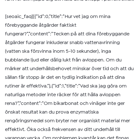
[seoaic_faq][{”id”:0,”title”:”Hur vet jag om mina
förebyggande åtgärder faktiskt
fungerar?”,”content”:”Tecken på att dina förebyggande
åtgärder fungerar inkluderar snabb vattenavrinning
(vatten ska försvinna inom 5-10 sekunder), inga
bubblande ljud eller dålig lukt från avloppen. Om du
märker att underhållsbehovet minskar över tid och att du
sällan får stopp är det en tydlig indikation på att dina
rutiner är effektiva.”},{”id”:1,”title”:”Vad ska jag göra om
naturliga metoder inte räcker för att hålla avloppen
rena?”,”content”:”Om bikarbonat och vinäger inte ger
önskat resultat kan du prova enzymatiska
rengöringsmedel som bryter ner organiskt material mer
effektivt. Öka också frekvensen av ditt underhåll till
varannan vecka. Om problemen kvarstår kan det finnas