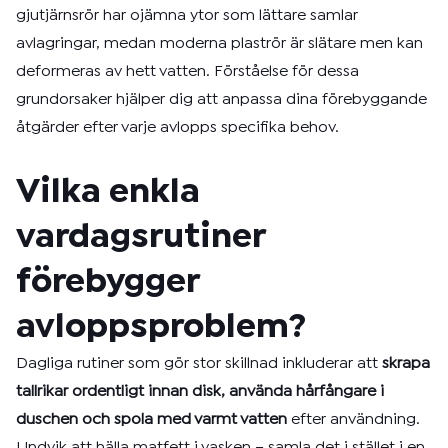
gjutjärnsrör har ojämna ytor som lättare samlar
avlagringar, medan moderna plaströr är slätare men kan
deformeras av hett vatten. Förståelse för dessa
grundorsaker hjälper dig att anpassa dina förebyggande
åtgärder efter varje avlopps specifika behov.
Vilka enkla
vardagsrutiner
förebygger
avloppsproblem?
Dagliga rutiner som gör stor skillnad inkluderar att
skrapa
tallrikar ordentligt innan disk, använda hårfångare i
duschen och spola med varmt vatten
efter användning.
Undvik att hälla matfett i vasken – samla det i stället i en