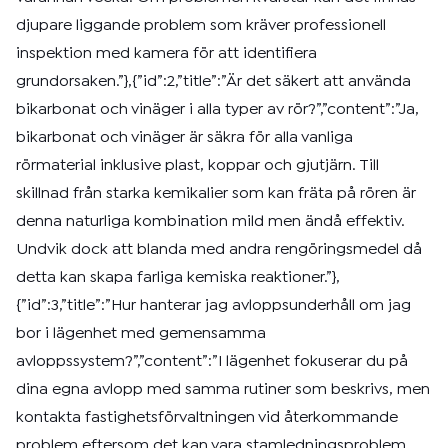
djupare liggande problem som kräver professionell
inspektion med kamera för att identifiera
grundorsaken.”},{”id”:2,”title”:”Är det säkert att använda
bikarbonat och vinäger i alla typer av rör?”,”content”:”Ja,
bikarbonat och vinäger är säkra för alla vanliga
rörmaterial inklusive plast, koppar och gjutjärn. Till
skillnad från starka kemikalier som kan fräta på rören är
denna naturliga kombination mild men ändå effektiv.
Undvik dock att blanda med andra rengöringsmedel då
detta kan skapa farliga kemiska reaktioner.”},
{”id”:3,”title”:”Hur hanterar jag avloppsunderhåll om jag
bor i lägenhet med gemensamma
avloppssystem?”,”content”:”I lägenhet fokuserar du på
dina egna avlopp med samma rutiner som beskrivs, men
kontakta fastighetsförvaltningen vid återkommande
problem eftersom det kan vara stamledningsproblem.