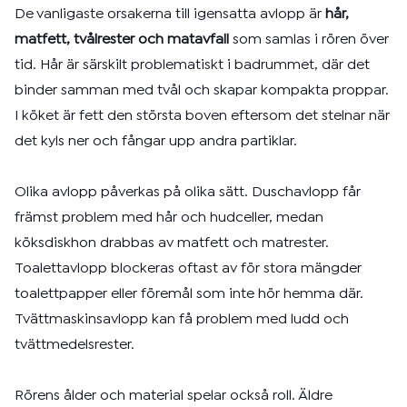
De vanligaste orsakerna till igensatta avlopp är
hår,
matfett, tvålrester och matavfall
som samlas i rören över
tid. Hår är särskilt problematiskt i badrummet, där det
binder samman med tvål och skapar kompakta proppar.
I köket är fett den största boven eftersom det stelnar när
det kyls ner och fångar upp andra partiklar.
Olika avlopp påverkas på olika sätt. Duschavlopp får
främst problem med hår och hudceller, medan
köksdiskhon drabbas av matfett och matrester.
Toalettavlopp blockeras oftast av för stora mängder
toalettpapper eller föremål som inte hör hemma där.
Tvättmaskinsavlopp kan få problem med ludd och
tvättmedelsrester.
Rörens ålder och material spelar också roll. Äldre