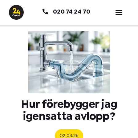
Hoppa
020 74 24 70
till
innehåll
Hur förebygger jag
igensatta avlopp?
02.03.26