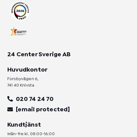
r
o
i
a
k
n
m
-
-
f
i
n
24 Center Sverige AB
Huvudkontor
Forsbyvägen 6,
741 40 Knivsta
020 74 24 70
[email protected]
Kundtjänst
Mån-fre kl. 08:00-16:00