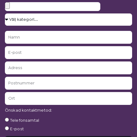
Bilagor
Välj
kategori...
Namn
E-
post
Adress
Postnummer
Ort
Önskad kontaktmetod:
Önskad
Telefonsamtal
kontaktmetod:
E-post