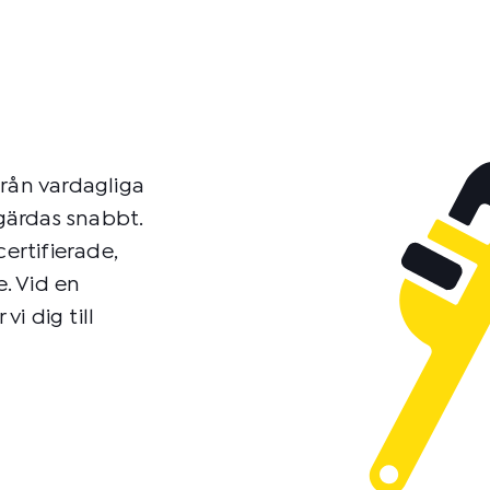
från vardagliga
tgärdas snabbt.
ertifierade,
e. Vid en
vi dig till