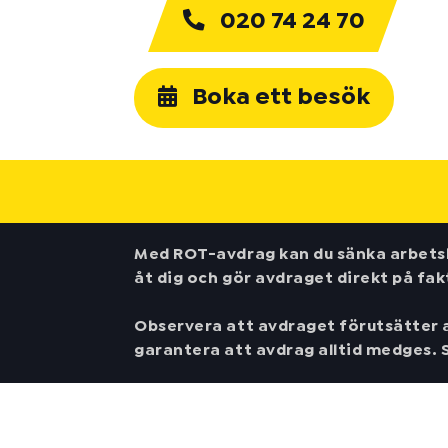
020 74 24 70
Boka ett besök
Med ROT-avdrag kan du sänka arbetsk
åt dig och gör avdraget direkt på fak
Observera att avdraget förutsätter at
garantera att avdrag alltid medges. S