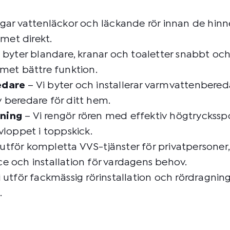
agar vattenläckor och läckande rör innan de hinn
emet direkt.
 byter blandare, kranar och toaletter snabbt och 
met bättre funktion.
edare
– Vi byter och installerar varmvattenbereda
v beredare för ditt hem.
lning
– Vi rengör rören med effektiv högtryckss
vloppet i toppskick.
 utför kompletta VVS-tjänster för privatpersoner
ice och installation för vardagens behov.
 utför fackmässig rörinstallation och rördragnin
.