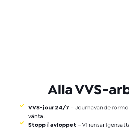
Alla VVS-ar
VVS-jour 24/7
– Jourhavande rörmoka
vänta.
Stopp i avloppet
– Vi rensar igensat