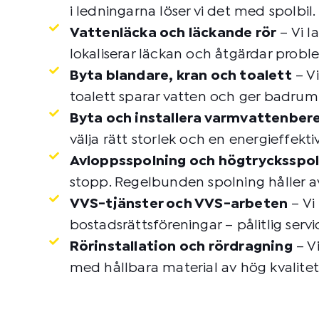
i ledningarna löser vi det med spolbil.
Vattenläcka och läckande rör
– Vi l
lokaliserar läckan och åtgärdar probl
Byta blandare, kran och toalett
– Vi
toalett sparar vatten och ger badrum
Byta och installera varmvattenber
välja rätt storlek och en energieffekti
Avloppsspolning och högtrycksspo
stopp. Regelbunden spolning håller a
VVS-tjänster och VVS-arbeten
– Vi
bostadsrättsföreningar – pålitlig serv
Rörinstallation och rördragning
– Vi
med hållbara material av hög kvalitet