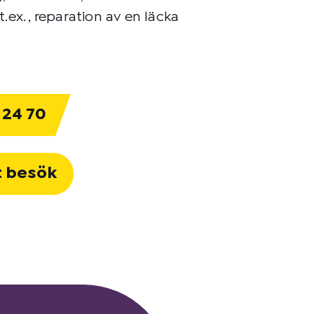
ex. , reparation av en läcka
 24 70
t besök