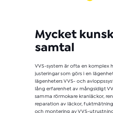
Mycket kunsk
samtal
VVS-system är ofta en komplex h
justeringar som görs i en lägenh
lägenheters VVS- och avloppssyst
lång erfarenhet av mångsidigt VV
samma rörmokare kranläckor, rens
reparation av läckor, fuktmätning
och montering av VVS-utrustning,