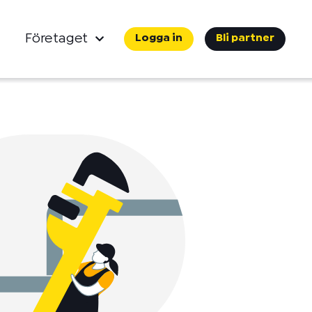
Företaget
Logga in
Bli partner