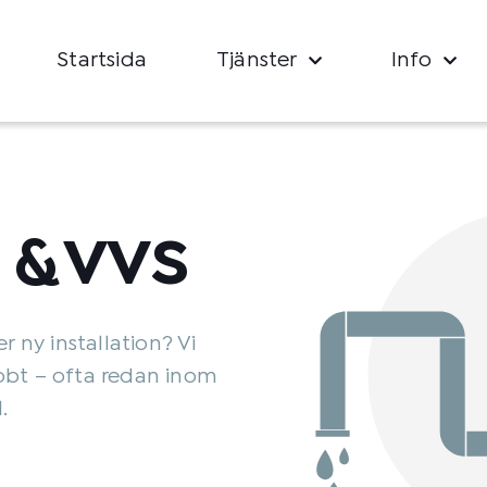
Startsida
Tjänster
Info
 & VVS
r ny installation? Vi
bbt – ofta redan inom
.