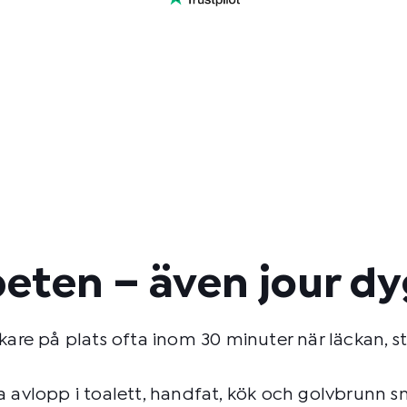
beten – även jour d
re på plats ofta inom 30 minuter när läckan, sto
ta avlopp i toalett, handfat, kök och golvbrunn s