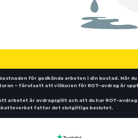
ostnaden för godkända arbeten i din bostad. När du 
turan – förutsatt att villkoren för ROT-avdrag är uppf
t arbetet är avdragsgillt och att du har ROT-avdrag k
katteverket fattar det slutgiltiga beslutet.