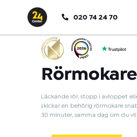
Hoppa
till
020 74 24 70
innehåll
Rörmokare
Läckande rör, stopp i avloppet elle
skickar en behörig rörmokare sna
30 minuter, samma dag om du vill