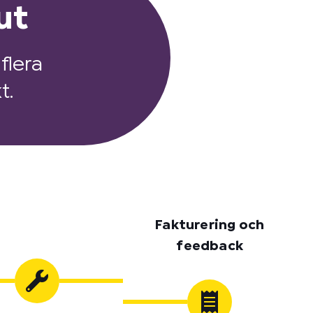
ut
flera
t.
Fakturering och
feedback