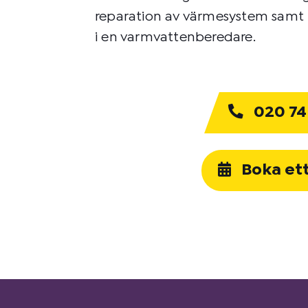
reparation av värmesystem samt t.
i en varmvattenberedare.
020 74
Boka et