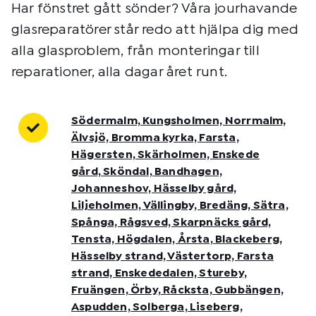
Har fönstret gått sönder? Våra jourhavande
glasreparatörer står redo att hjälpa dig med
alla glasproblem, från monteringar till
reparationer, alla dagar året runt.
Södermalm, Kungsholmen, Norrmalm,
Älvsjö, Bromma kyrka, Farsta,
Hägersten, Skärholmen, Enskede
gård, Sköndal, Bandhagen,
Johanneshov, Hässelby gård,
Liljeholmen, Vällingby, Bredäng, Sätra,
Spånga, Rågsved, Skarpnäcks gård,
Tensta, Högdalen, Årsta, Blackeberg,
Hässelby strand, Västertorp, Farsta
strand, Enskededalen, Stureby,
Fruängen, Örby, Råcksta, Gubbängen,
Aspudden, Solberga, Liseberg,