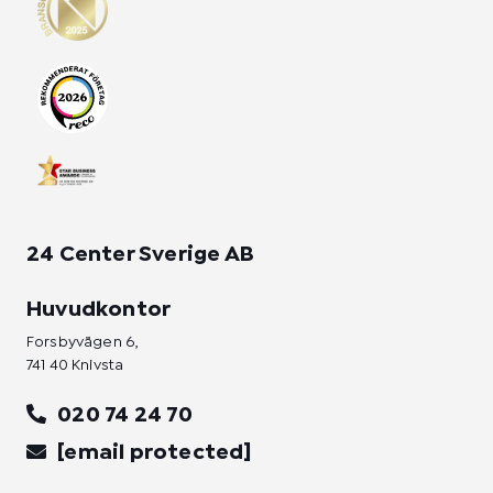
a
b
e
g
o
d
r
o
i
a
k
n
m
-
-
f
i
n
24 Center Sverige AB
Huvudkontor
Forsbyvägen 6,
741 40 Knivsta
020 74 24 70
[email protected]