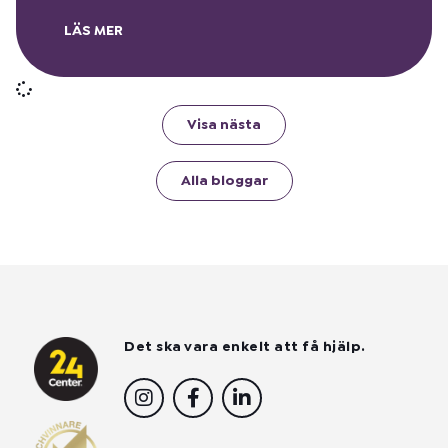
LÄS MER
Visa nästa
Alla bloggar
Det ska vara enkelt att få hjälp.
I
F
L
n
a
i
s
c
n
t
e
k