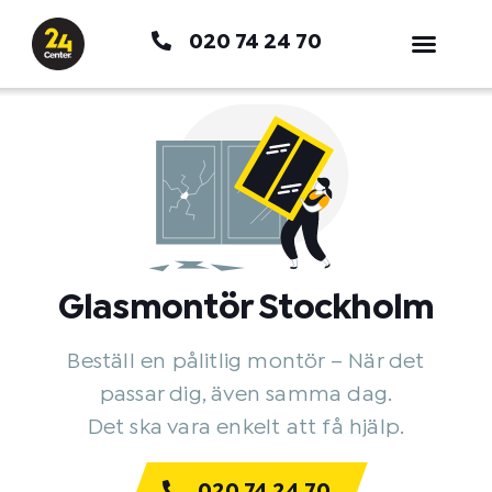
Hoppa
020 74 24 70
till
innehåll
Glasmontör Stockholm
Beställ en pålitlig montör – När det
passar dig, även samma dag.
Det ska vara enkelt att få hjälp.
020 74 24 70