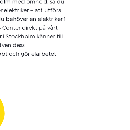
kholm med omnejd, så du
r elektriker – att utföra
u behöver en elektriker i
Center direkt på vårt
 i Stockholm känner till
även dess
bbt och gör elarbetet