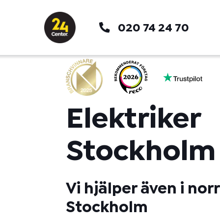
Hoppa
till
020 74 24 70
innehåll
Elektriker
Stockholm
Vi hjälper även i no
Stockholm