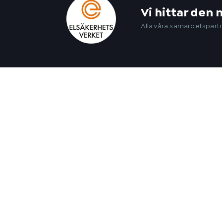
Vi hittar den 
Alla våra samarbetspartn