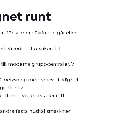
gnet runt
 försvinner, säkringen går eller
t. Vi reder ut orsaken till
 till moderna gruppcentraler. Vi
ED-belysning med yrkesskicklighet.
ieffektiv.
ifterna. Vi säkerställer rätt
h andra fasta hushållsmaskiner