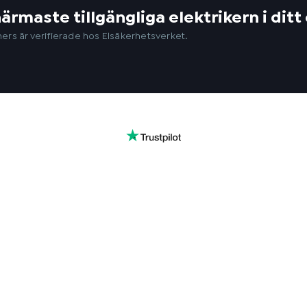
närmaste tillgängliga elektrikern i di
ers är verifierade hos Elsäkerhetsverket.