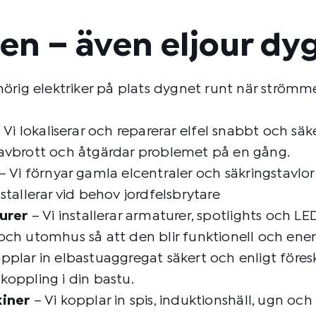
ten – även eljour dy
örig elektriker på plats dygnet runt när strömmen
 Vi lokaliserar och reparerar elfel snabbt och säker
römavbrott och åtgärdar problemet på en gång.
– Vi förnyar gamla elcentraler och säkringstavlor
tallerar vid behov jordfelsbrytare
urer
– Vi installerar armaturer, spotlights och L
h utomhus så att den blir funktionell och energ
pplar in elbastuaggregat säkert och enligt föreskr
oppling i din bastu.
kiner
– Vi kopplar in spis, induktionshäll, ugn oc