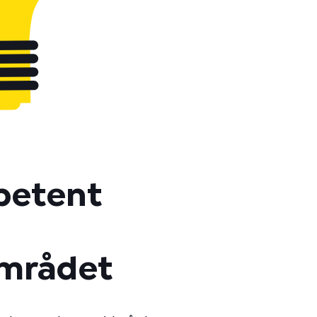
petent
mrådet