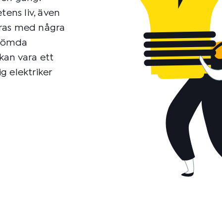
tens liv, även
eras med några
r gömda
 kan vara ett
ig elektriker