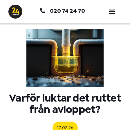
Hoppa
020 74 24 70
till
innehåll
Varför luktar det ruttet
från avloppet?
17.02.26