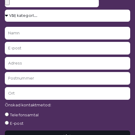
Bilagor
Välj
kategori...
Namn
E-
post
Adress
Postnummer
Ort
Önskad kontaktmetod:
Önskad
Telefonsamtal
kontaktmetod:
E-post