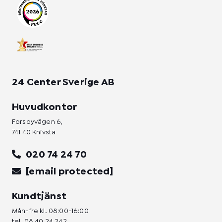
a
k
n
m
-
-
f
i
n
24 Center Sverige AB
Huvudkontor
Forsbyvägen 6,
741 40 Knivsta
020 74 24 70
[email protected]
Kundtjänst
Mån-fre kl. 08:00-16:00
tel.
08 40 24 242