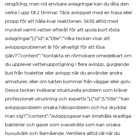
rengöring, men vid envisare avlagringar kan du låta den
verka i upp till 2 timmar. Täck avloppet med en trasa eller
propp för att hålla kvar reaktionen. Skölj alltid med
mycket varmt vatten efteråt för att spola bort lösta
avlagringar.”},{”id”:4,”title”:”Vilka tecken visar att
avloppsproblemet är för allvarligt för att lösa
själv?”,”content”:”Kontakta en rörmokare omedelbart om
du upplever vattenuppstigning i flera avlopp, gurglande
ljud från toaletter eller avlopp när du använder andra
armaturer, eller om lukten kommer från väggar eller golv.
Dessa tecken indikerar strukturella problem som kräver
professionell utrustning och expertis.”},{”id”:5,”title”:”Kan
avloppsproblem orsaka hälsoproblem och hur skyddar
man sig?”,”content”:”Avloppsgaser kan innehålla skadliga
bakterier och gaser som svavelväte som kan orsaka
huvudvärk och illamående. Ventilera alltid väl när du