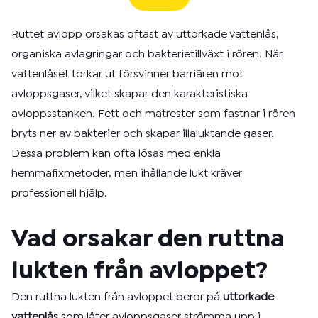
Ruttet avlopp orsakas oftast av uttorkade vattenlås,
organiska avlagringar och bakterietillväxt i rören. När
vattenlåset torkar ut försvinner barriären mot
avloppsgaser, vilket skapar den karakteristiska
avloppsstanken. Fett och matrester som fastnar i rören
bryts ner av bakterier och skapar illaluktande gaser.
Dessa problem kan ofta lösas med enkla
hemmafixmetoder, men ihållande lukt kräver
professionell hjälp.
Vad orsakar den ruttna
lukten från avloppet?
Den ruttna lukten från avloppet beror på
uttorkade
vattenlås
som låter avloppsgaser strömma upp i