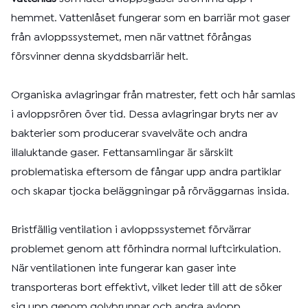
hemmet. Vattenlåset fungerar som en barriär mot gaser
från avloppssystemet, men när vattnet förångas
försvinner denna skyddsbarriär helt.
Organiska avlagringar från matrester, fett och hår samlas
i avloppsrören över tid. Dessa avlagringar bryts ner av
bakterier som producerar svavelväte och andra
illaluktande gaser. Fettansamlingar är särskilt
problematiska eftersom de fångar upp andra partiklar
och skapar tjocka beläggningar på rörväggarnas insida.
Bristfällig ventilation i avloppssystemet förvärrar
problemet genom att förhindra normal luftcirkulation.
När ventilationen inte fungerar kan gaser inte
transporteras bort effektivt, vilket leder till att de söker
sig upp genom golvbrunnar och andra avlopp.