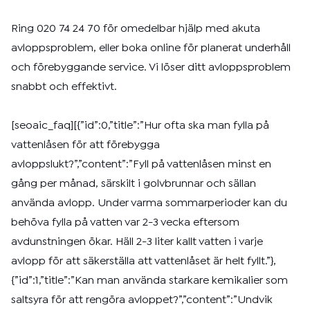
Ring 020 74 24 70 för omedelbar hjälp med akuta
avloppsproblem, eller boka online för planerat underhåll
och förebyggande service. Vi löser ditt avloppsproblem
snabbt och effektivt.
[seoaic_faq][{”id”:0,”title”:”Hur ofta ska man fylla på
vattenlåsen för att förebygga
avloppslukt?”,”content”:”Fyll på vattenlåsen minst en
gång per månad, särskilt i golvbrunnar och sällan
använda avlopp. Under varma sommarperioder kan du
behöva fylla på vatten var 2-3 vecka eftersom
avdunstningen ökar. Häll 2-3 liter kallt vatten i varje
avlopp för att säkerställa att vattenlåset är helt fyllt.”},
{”id”:1,”title”:”Kan man använda starkare kemikalier som
saltsyra för att rengöra avloppet?”,”content”:”Undvik