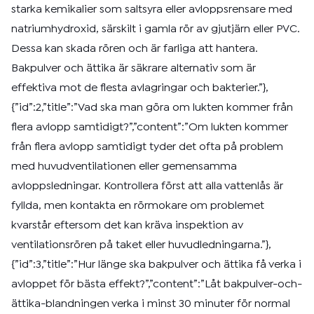
starka kemikalier som saltsyra eller avloppsrensare med
natriumhydroxid, särskilt i gamla rör av gjutjärn eller PVC.
Dessa kan skada rören och är farliga att hantera.
Bakpulver och ättika är säkrare alternativ som är
effektiva mot de flesta avlagringar och bakterier.”},
{”id”:2,”title”:”Vad ska man göra om lukten kommer från
flera avlopp samtidigt?”,”content”:”Om lukten kommer
från flera avlopp samtidigt tyder det ofta på problem
med huvudventilationen eller gemensamma
avloppsledningar. Kontrollera först att alla vattenlås är
fyllda, men kontakta en rörmokare om problemet
kvarstår eftersom det kan kräva inspektion av
ventilationsrören på taket eller huvudledningarna.”},
{”id”:3,”title”:”Hur länge ska bakpulver och ättika få verka i
avloppet för bästa effekt?”,”content”:”Låt bakpulver-och-
ättika-blandningen verka i minst 30 minuter för normal