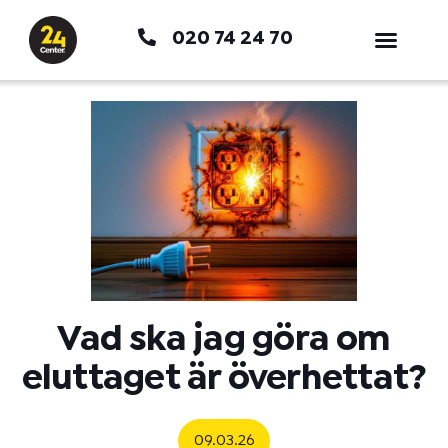
Hoppa
020 74 24 70
till
innehåll
Vad ska jag göra om
eluttaget är överhettat?
09.03.26