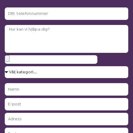
Ditt
telefonnummer
Arbetsbeskrivning?
Bilagor
Välj
kategori...
Namn
E-
post
Adress
Postnummer