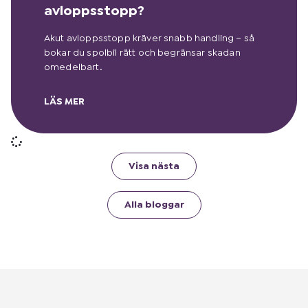
avloppsstopp?
Akut avloppsstopp kräver snabb handling – så
bokar du spolbil rätt och begränsar skadan
omedelbart.
LÄS MER
Visa nästa
Alla bloggar