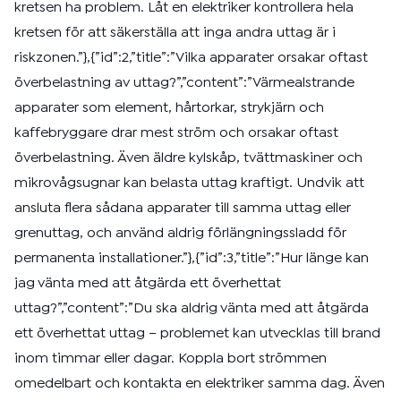
kretsen ha problem. Låt en elektriker kontrollera hela
kretsen för att säkerställa att inga andra uttag är i
riskzonen.”},{”id”:2,”title”:”Vilka apparater orsakar oftast
överbelastning av uttag?”,”content”:”Värmealstrande
apparater som element, hårtorkar, strykjärn och
kaffebryggare drar mest ström och orsakar oftast
överbelastning. Även äldre kylskåp, tvättmaskiner och
mikrovågsugnar kan belasta uttag kraftigt. Undvik att
ansluta flera sådana apparater till samma uttag eller
grenuttag, och använd aldrig förlängningssladd för
permanenta installationer.”},{”id”:3,”title”:”Hur länge kan
jag vänta med att åtgärda ett överhettat
uttag?”,”content”:”Du ska aldrig vänta med att åtgärda
ett överhettat uttag – problemet kan utvecklas till brand
inom timmar eller dagar. Koppla bort strömmen
omedelbart och kontakta en elektriker samma dag. Även