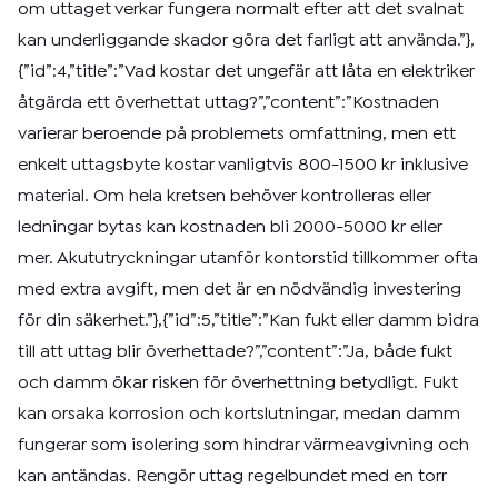
om uttaget verkar fungera normalt efter att det svalnat
kan underliggande skador göra det farligt att använda.”},
{”id”:4,”title”:”Vad kostar det ungefär att låta en elektriker
åtgärda ett överhettat uttag?”,”content”:”Kostnaden
varierar beroende på problemets omfattning, men ett
enkelt uttagsbyte kostar vanligtvis 800-1500 kr inklusive
material. Om hela kretsen behöver kontrolleras eller
ledningar bytas kan kostnaden bli 2000-5000 kr eller
mer. Akututryckningar utanför kontorstid tillkommer ofta
med extra avgift, men det är en nödvändig investering
för din säkerhet.”},{”id”:5,”title”:”Kan fukt eller damm bidra
till att uttag blir överhettade?”,”content”:”Ja, både fukt
och damm ökar risken för överhettning betydligt. Fukt
kan orsaka korrosion och kortslutningar, medan damm
fungerar som isolering som hindrar värmeavgivning och
kan antändas. Rengör uttag regelbundet med en torr