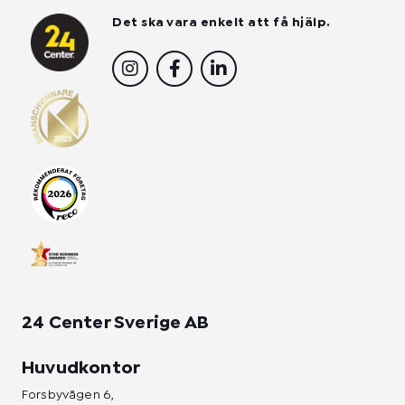
Det ska vara enkelt att få hjälp.
I
F
L
n
a
i
s
c
n
t
e
k
a
b
e
g
o
d
r
o
i
a
k
n
m
-
-
f
i
n
24 Center Sverige AB
Huvudkontor
Forsbyvägen 6,