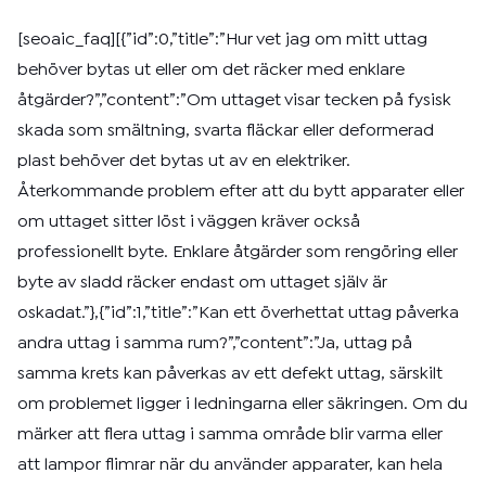
[seoaic_faq][{”id”:0,”title”:”Hur vet jag om mitt uttag
behöver bytas ut eller om det räcker med enklare
åtgärder?”,”content”:”Om uttaget visar tecken på fysisk
skada som smältning, svarta fläckar eller deformerad
plast behöver det bytas ut av en elektriker.
Återkommande problem efter att du bytt apparater eller
om uttaget sitter löst i väggen kräver också
professionellt byte. Enklare åtgärder som rengöring eller
byte av sladd räcker endast om uttaget själv är
oskadat.”},{”id”:1,”title”:”Kan ett överhettat uttag påverka
andra uttag i samma rum?”,”content”:”Ja, uttag på
samma krets kan påverkas av ett defekt uttag, särskilt
om problemet ligger i ledningarna eller säkringen. Om du
märker att flera uttag i samma område blir varma eller
att lampor flimrar när du använder apparater, kan hela