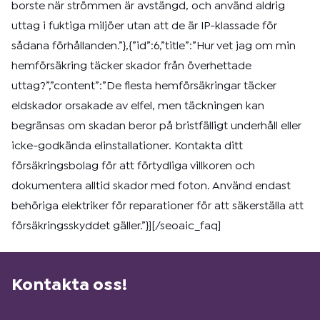
borste när strömmen är avstängd, och använd aldrig
uttag i fuktiga miljöer utan att de är IP-klassade för
sådana förhållanden.”},{”id”:6,”title”:”Hur vet jag om min
hemförsäkring täcker skador från överhettade
uttag?”,”content”:”De flesta hemförsäkringar täcker
eldskador orsakade av elfel, men täckningen kan
begränsas om skadan beror på bristfälligt underhåll eller
icke-godkända elinstallationer. Kontakta ditt
försäkringsbolag för att förtydliga villkoren och
dokumentera alltid skador med foton. Använd endast
behöriga elektriker för reparationer för att säkerställa att
försäkringsskyddet gäller.”}][/seoaic_faq]
Kontakta oss!