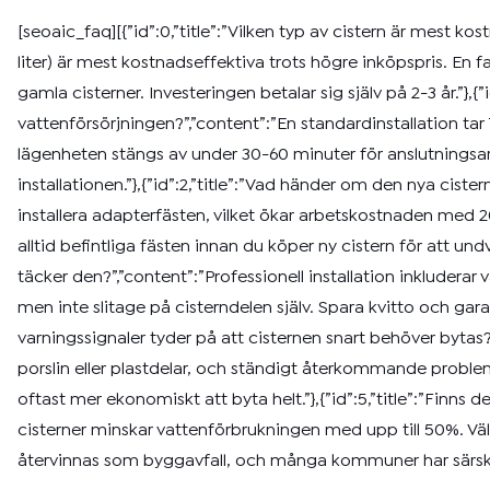
[seoaic_faq][{”id”:0,”title”:”Vilken typ av cistern är mest 
liter) är mest kostnadseffektiva trots högre inköpspris. En
gamla cisterner. Investeringen betalar sig själv på 2-3 år.”},{”
vattenförsörjningen?”,”content”:”En standardinstallation tar
lägenheten stängs av under 30-60 minuter för anslutningsa
installationen.”},{”id”:2,”title”:”Vad händer om den nya cist
installera adapterfästen, vilket ökar arbetskostnaden med 20
alltid befintliga fästen innan du köper ny cistern för att und
täcker den?”,”content”:”Professionell installation inkluderar 
men inte slitage på cisterndelen själv. Spara kvitto och garan
varningssignaler tyder på att cisternen snart behöver bytas?”
porslin eller plastdelar, och ständigt återkommande problem
oftast mer ekonomiskt att byta helt.”},{”id”:5,”title”:”Finns
cisterner minskar vattenförbrukningen med upp till 50%. Väl
återvinnas som byggavfall, och många kommuner har särskild