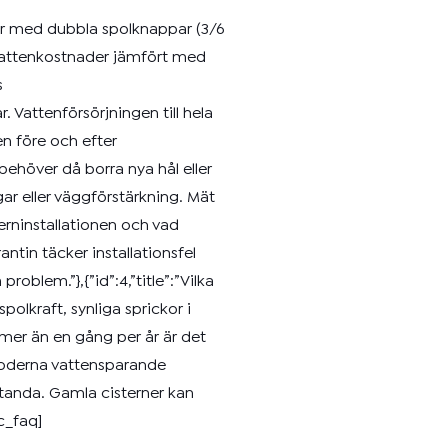
rner med dubbla spolknappar (3/6
å vattenkostnader jämfört med
s
 Vattenförsörjningen till hela
n före och efter
 behöver då borra nya hål eller
gar eller väggförstärkning. Mät
sterninstallationen och vad
antin täcker installationsfel
oblem.”},{”id”:4,”title”:”Vilka
polkraft, synliga sprickor i
 mer än en gång per år är det
, moderna vattensparande
standa. Gamla cisterner kan
c_faq]