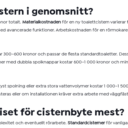
istern i genomsnitt?
nor totalt.
Materialkostnaden
för en ny toalettcistern varierar
 med avancerade funktioner. Arbetskostnaden för en rörmokare
300–600 kronor och passar de flesta standardtoaletter. Dessa
isterner med dubbla spolknappar kostar 600–1 000 kronor och m
st spolning eller extra stora vattenvolymer kostar 1 000–1 500
steras eller om installationen kräver extra arbete med väggfäs
riset för cisternbyte mest?
plexitet och eventuellt rörarbete.
Standardcisterner
för vanliga