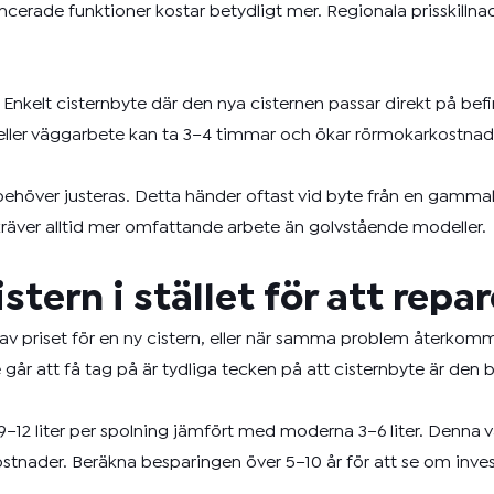
cerade funktioner kostar betydligt mer. Regionala prisskilln
. Enkelt cisternbyte där den nya cisternen passar direkt på befi
 eller väggarbete kan ta 3–4 timmar och ökar rörmokarkostnad
behöver justeras. Detta händer oftast vid byte från en gammal
räver alltid mer omfattande arbete än golvstående modeller.
stern i stället för att repa
av priset för en ny cistern, eller när samma problem återkomm
e går att få tag på är tydliga tecken på att cisternbyte är den 
a 9–12 liter per spolning jämfört med moderna 3–6 liter. Denna
ader. Beräkna besparingen över 5–10 år för att se om invest