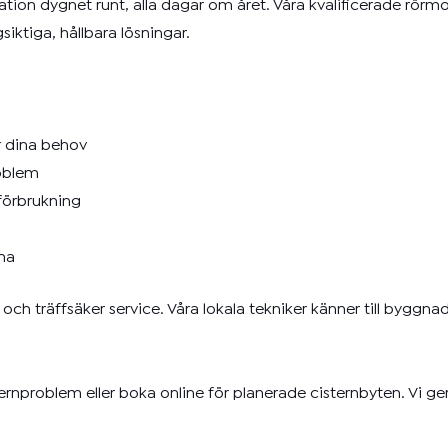
ration dygnet runt, alla dagar om året. Våra kvalificerade rörmo
iktiga, hållbara lösningar.
r dina behov
roblem
 förbrukning
na
d och träffsäker service. Våra lokala tekniker känner till byg
nproblem eller boka online för planerade cisternbyten. Vi ger d