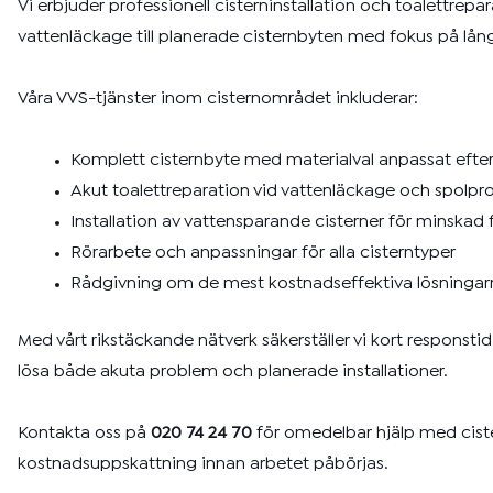
Vi erbjuder professionell cisterninstallation och toalettrepa
vattenläckage till planerade cisternbyten med fokus på långs
Våra VVS-tjänster inom cisternområdet inkluderar:
Komplett cisternbyte med materialval anpassat efte
Akut toalettreparation vid vattenläckage och spolp
Installation av vattensparande cisterner för minskad
Rörarbete och anpassningar för alla cisterntyper
Rådgivning om de mest kostnadseffektiva lösningar
Med vårt rikstäckande nätverk säkerställer vi kort responsti
lösa både akuta problem och planerade installationer.
Kontakta oss på
020 74 24 70
för omedelbar hjälp med cister
kostnadsuppskattning innan arbetet påbörjas.