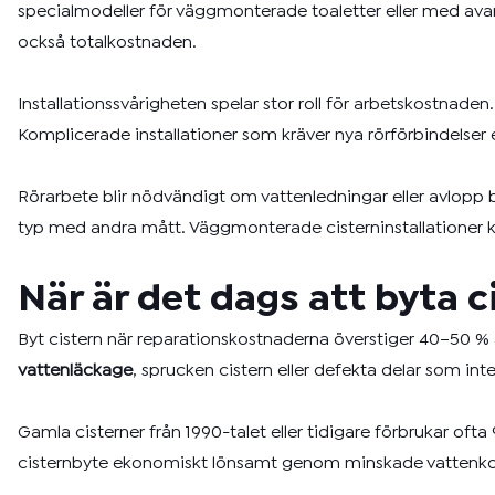
specialmodeller för väggmonterade toaletter eller med avan
också totalkostnaden.
Installationssvårigheten spelar stor roll för arbetskostnaden
Komplicerade installationer som kräver nya rörförbindelser
Rörarbete blir nödvändigt om vattenledningar eller avlopp 
typ med andra mått. Väggmonterade cisterninstallationer k
När är det dags att byta ci
Byt cistern när reparationskostnaderna överstiger 40–50 % 
vattenläckage
, sprucken cistern eller defekta delar som int
Gamla cisterner från 1990-talet eller tidigare förbrukar oft
cisternbyte ekonomiskt lönsamt genom minskade vattenkostn