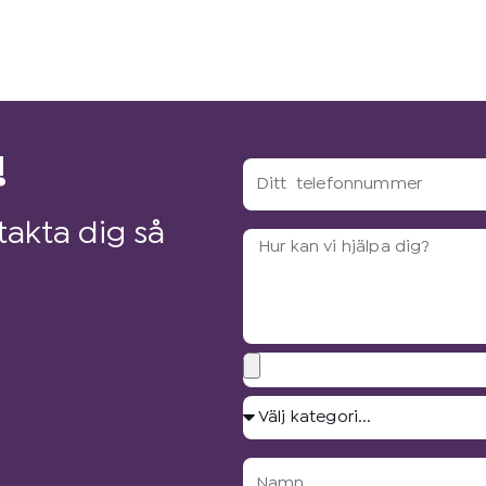
!
Ditt
telefonnummer
akta dig så
Arbetsbeskrivning?
Bilagor
Välj
kategori...
Namn