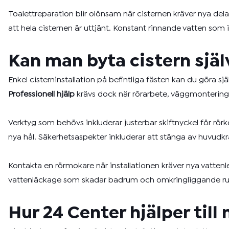
Toalettreparation blir olönsam när cisternen kräver nya delar
att hela cisternen är uttjänt. Konstant rinnande vatten som
Kan man byta cistern själ
Enkel cisterninstallation på befintliga fästen kan du göra 
Professionell hjälp
krävs dock när rörarbete, väggmontering e
Verktyg som behövs inkluderar justerbar skiftnyckel för rörk
nya hål. Säkerhetsaspekter inkluderar att stänga av huvudk
Kontakta en rörmokare när installationen kräver nya vattenle
vattenläckage som skadar badrum och omkringliggande rum. 
Hur 24 Center hjälper til