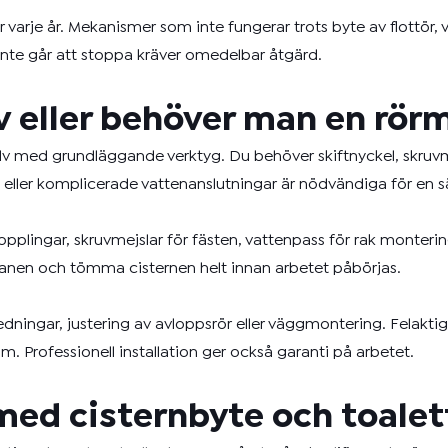
 varje år. Mekanismer som inte fungerar trots byte av flottör, v
 inte går att stoppa kräver omedelbar åtgärd.
v eller behöver man en rör
själv med grundläggande verktyg. Du behöver skiftnyckel, skruv
ller komplicerade vattenanslutningar är nödvändiga för en säk
opplingar, skruvmejslar för fästen, vattenpass för rak monteri
ranen och tömma cisternen helt innan arbetet påbörjas.
dningar, justering av avloppsrör eller väggmontering. Felaktig
Professionell installation ger också garanti på arbetet.
l med cisternbyte och toal