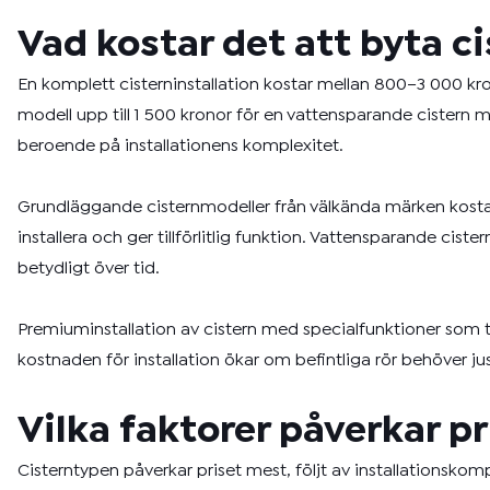
Vad kostar det att byta c
En komplett cisterninstallation kostar mellan 800–3 000 kro
modell upp till 1 500 kronor för en vattensparande cistern
beroende på installationens komplexitet.
Grundläggande cisternmodeller från välkända märken kostar 
installera och ger tillförlitlig funktion. Vattensparande c
betydligt över tid.
Premiuminstallation av cistern med specialfunktioner som ty
kostnaden för installation ökar om befintliga rör behöver ju
Vilka faktorer påverkar p
Cisterntypen påverkar priset mest, följt av installationskom