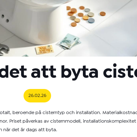
det att byta cis
26.02.26
otalt, beroende på cisterntyp och installation. Materialkostn
r. Priset påverkas av cisternmodell, installationskomplexite
 när det är dags att byta.