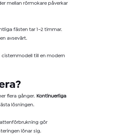
ader mellan rörmokare påverkar
ntliga fästen tar 1–2 timmar.
en avsevärt.
 cisternmodell till en modern
rera?
er flera gånger.
Kontinuerliga
bästa lösningen.
 vattenförbrukning gör
eringen lönar sig.