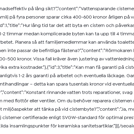
kostnadseffektiv på lång sikt?”,”content”:”Vattensparande ciste
 familj på fyra personer sparar cirka 400-600 kronor årligen p
id”:1,”title”:”Hur lång tid tar det att byta en cistern och påverka
 1-2 timmar medan komplicerade byten kan ta upp till 4 timmar.
rbetet. Planera så att familjemedlemmar kan använda toalette
ernen inte passar de befintliga fästena?”,”content”:”Rörmokaren
0-500 kronor. Vissa fall kräver även justering av vattenlednin
vika extra kostnader.”},{”id”:3,”title”:”Kan man få garanti på ci
vanligtvis 1-2 års garanti på arbetet och eventuella läckage. Gar
tihandlingar – detta kan spara tusentals kronor vid eventuella pr
,”content”:”Konstant rinnande vatten trots reparationer, svag s
 med flottör eller ventiler. Om du behöver reparera cisternen
 det miljöaspekter att tänka på vid cisternbyte?”,”content”:”Ja
j cisterner certifierade enligt SVGW-standard för optimal pre
a insamlingspunkter för keramiska sanitetsartiklar.”}][/seoai