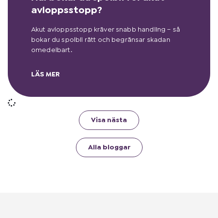
avloppsstopp?
Akut avloppsstopp kräver snabb handling – så
bokar du spolbil rätt och begränsar skadan
omedelbart.
LÄS MER
Visa nästa
Alla bloggar