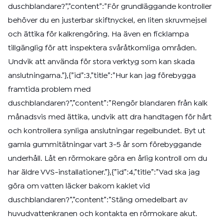
duschblandare?”,”content”:”För grundläggande kontroller
behöver du en justerbar skiftnyckel, en liten skruvmejsel
och ättika för kalkrengöring. Ha även en ficklampa
tillgänglig för att inspektera svåråtkomliga områden.
Undvik att använda för stora verktyg som kan skada
anslutningarna.”},{”id”:3,”title”:”Hur kan jag förebygga
framtida problem med
duschblandaren?”,”content”:”Rengör blandaren från kalk
månadsvis med ättika, undvik att dra handtagen för hårt
och kontrollera synliga anslutningar regelbundet. Byt ut
gamla gummitätningar vart 3-5 år som förebyggande
underhåll. Låt en rörmokare göra en årlig kontroll om du
har äldre VVS-installationer.”},{”id”:4,”title”:”Vad ska jag
göra om vatten läcker bakom kaklet vid
duschblandaren?”,”content”:”Stäng omedelbart av
huvudvattenkranen och kontakta en rörmokare akut.