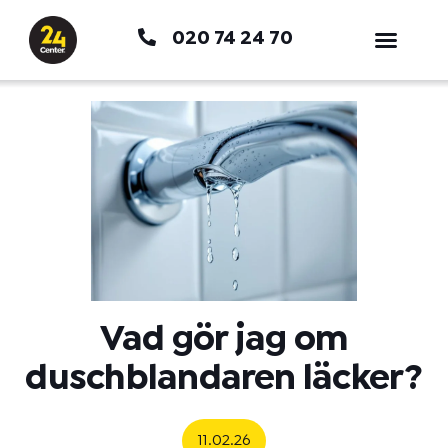
Hoppa
020 74 24 70
till
innehåll
Vad gör jag om
duschblandaren läcker?
11.02.26