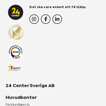
Det ska vara enkelt att få hjälp.
I
F
L
n
a
i
s
c
n
t
e
k
a
b
e
g
o
d
r
o
i
a
k
n
m
-
-
f
i
n
24 Center Sverige AB
Huvudkontor
Forsbyvägen 6,