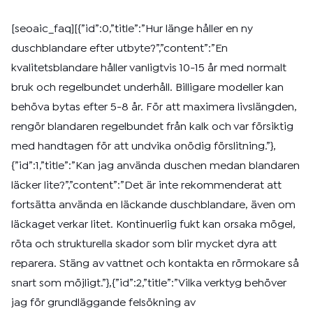
[seoaic_faq][{”id”:0,”title”:”Hur länge håller en ny
duschblandare efter utbyte?”,”content”:”En
kvalitetsblandare håller vanligtvis 10-15 år med normalt
bruk och regelbundet underhåll. Billigare modeller kan
behöva bytas efter 5-8 år. För att maximera livslängden,
rengör blandaren regelbundet från kalk och var försiktig
med handtagen för att undvika onödig förslitning.”},
{”id”:1,”title”:”Kan jag använda duschen medan blandaren
läcker lite?”,”content”:”Det är inte rekommenderat att
fortsätta använda en läckande duschblandare, även om
läckaget verkar litet. Kontinuerlig fukt kan orsaka mögel,
röta och strukturella skador som blir mycket dyra att
reparera. Stäng av vattnet och kontakta en rörmokare så
snart som möjligt.”},{”id”:2,”title”:”Vilka verktyg behöver
jag för grundläggande felsökning av