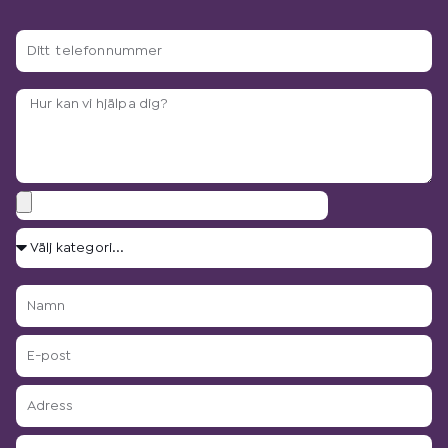
Ditt
telefonnummer
Arbetsbeskrivning?
Bilagor
Välj
kategori...
Namn
E-
post
Adress
Postnummer