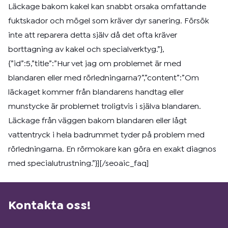
Läckage bakom kakel kan snabbt orsaka omfattande
fuktskador och mögel som kräver dyr sanering. Försök
inte att reparera detta själv då det ofta kräver
borttagning av kakel och specialverktyg.”},
{”id”:5,”title”:”Hur vet jag om problemet är med
blandaren eller med rörledningarna?”,”content”:”Om
läckaget kommer från blandarens handtag eller
munstycke är problemet troligtvis i själva blandaren.
Läckage från väggen bakom blandaren eller lågt
vattentryck i hela badrummet tyder på problem med
rörledningarna. En rörmokare kan göra en exakt diagnos
med specialutrustning.”}][/seoaic_faq]
Kontakta oss!