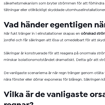
säkerhetsmekanism som bryter strömmen för att förhindra 
tätningar eller otillräckligt skyddade utomhuselinstallation
Vad händer egentligen när
När fukt tränger in i elinstallationer skapas en
oönskad strö
jordfel och får säkringen att lösa ut omedelbart för att skydd
Säkringar är konstruerade för att reagera på onormala strö
minskar isolationsmotståndet dramatiskt. Detta gör att str
De vanligaste scenarierna är när regn tränger genom otäta ta
nära fönster eller dörrar exponeras för blåregn. Säkringen
Vilka är de vanligaste ors