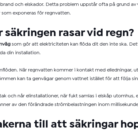
brand och elskador. Detta problem uppstår ofta på grund av 
er som exponeras för regnvatten.
 säkringen rasar vid regn?
mväg
som gör att elektriciteten kan flöda dit den inte ska. Detta
a din installation.
mflöden. När regnvatten kommer i kontakt med elledningar, ut
ömmen kan ta genvägar genom vattnet istället för att följa si
k och når elinstallationer, när fukt samlas i elskåp utomhus, 
 känner av den förändrade strömbelastningen inom millisekunde
akerna till att säkringar ho