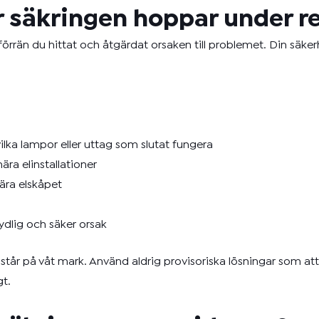
r säkringen hoppar under r
örrän du hittat och åtgärdat orsaken till problemet. Din säkerhet
ilka lampor eller uttag som slutat fungera
ära elinstallationer
ra elskåpet
tydlig och säker orsak
 står på våt mark. Använd aldrig provisoriska lösningar som att
gt.