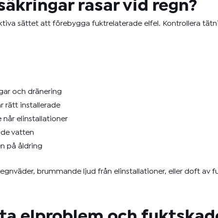
säkringar rasar vid regn?
tiva sättet att förebygga fuktrelaterade elfel. Kontrollera tät
gar och dränering
 rätt installerade
når elinstallationer
nde vatten
n på åldring
nväder, brummande ljud från elinstallationer, eller doft av f
kuta elproblem och fuktskad