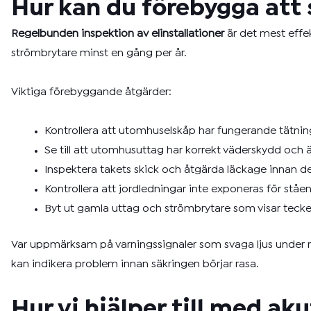
Hur kan du förebygga att 
Regelbunden inspektion av elinstallationer
är det mest effek
strömbrytare minst en gång per år.
Viktiga förebyggande åtgärder:
Kontrollera att utomhuselskåp har fungerande tätnin
Se till att utomhusuttag har korrekt väderskydd och är
Inspektera takets skick och åtgärda läckage innan de 
Kontrollera att jordledningar inte exponeras för ståe
Byt ut gamla uttag och strömbrytare som visar tecke
Var uppmärksam på varningssignaler som svaga ljus under reg
kan indikera problem innan säkringen börjar rasa.
Hur vi hjälper till med a