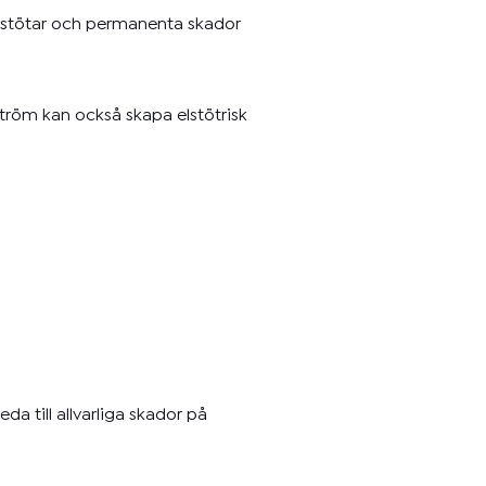
elstötar och permanenta skador
ström kan också skapa elstötrisk
da till allvarliga skador på