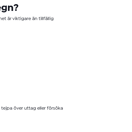
egn?
 är viktigare än tillfällig
 tejpa över uttag eller försöka