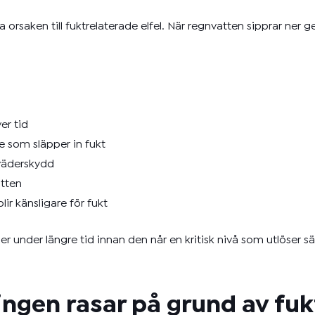
 orsaken till fuktrelaterade elfel. När regnvatten sipprar ne
er tid
 som släpper in fukt
 väderskydd
atten
ir känsligare för fukt
oner under längre tid innan den når en kritisk nivå som utlöser
ringen rasar på grund av fuk