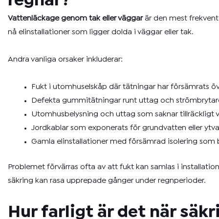
regnar?
Vattenläckage genom tak eller väggar
är den mest frekventa
nå elinstallationer som ligger dolda i väggar eller tak.
Andra vanliga orsaker inkluderar:
Fukt i utomhuselskåp där tätningar har försämrats öv
Defekta gummitätningar runt uttag och strömbrytare
Utomhusbelysning och uttag som saknar tillräckligt
Jordkablar som exponerats för grundvatten eller ytv
Gamla elinstallationer med försämrad isolering som bl
Problemet förvärras ofta av att fukt kan samlas i installati
säkring kan rasa upprepade gånger under regnperioder.
Hur farligt är det när säk