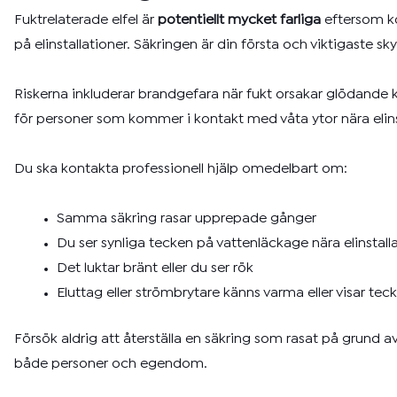
Fuktrelaterade elfel är
potentiellt mycket farliga
eftersom ko
på elinstallationer. Säkringen är din första och viktigaste 
Riskerna inkluderar brandgefara när fukt orsakar glödande ko
för personer som kommer i kontakt med våta ytor nära elins
Du ska kontakta professionell hjälp omedelbart om:
Samma säkring rasar upprepade gånger
Du ser synliga tecken på vattenläckage nära elinstall
Det luktar bränt eller du ser rök
Eluttag eller strömbrytare känns varma eller visar te
Försök aldrig att återställa en säkring som rasat på grund av 
både personer och egendom.