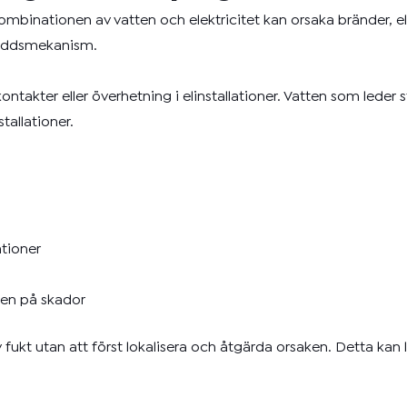
mbinationen av vatten och elektricitet kan orsaka bränder, 
skyddsmekanism.
ntakter eller överhetning i elinstallationer. Vatten som leder 
tallationer.
ationer
cken på skador
fukt utan att först lokalisera och åtgärda orsaken. Detta kan le