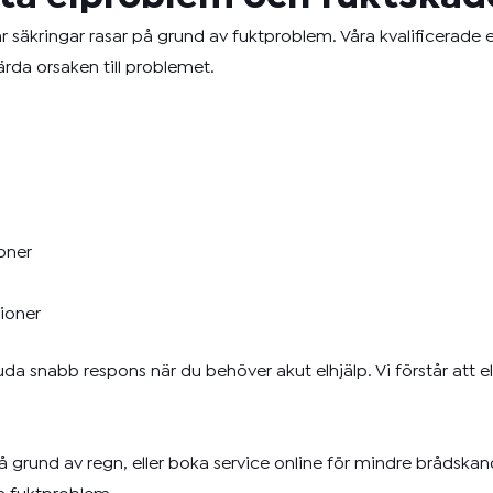
är säkringar rasar på grund av fuktproblem. Våra kvalificerade 
ärda orsaken till problemet.
ioner
tioner
juda snabb respons när du behöver akut elhjälp. Vi förstår att e
å grund av regn, eller boka service online för mindre brådskand