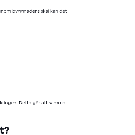
r genom byggnadens skal kan det
 säkringen. Detta gör att samma
t?