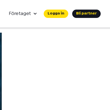
Företaget
Logga in
Bli partner