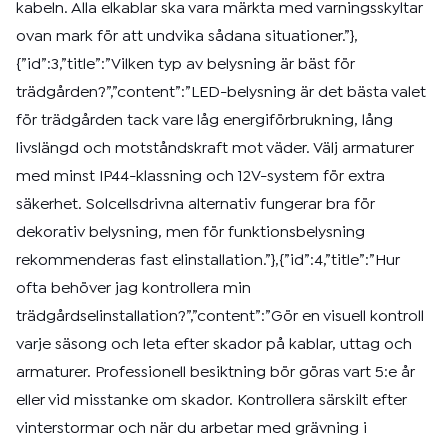
kabeln. Alla elkablar ska vara märkta med varningsskyltar
ovan mark för att undvika sådana situationer.”},
{”id”:3,”title”:”Vilken typ av belysning är bäst för
trädgården?”,”content”:”LED-belysning är det bästa valet
för trädgården tack vare låg energiförbrukning, lång
livslängd och motståndskraft mot väder. Välj armaturer
med minst IP44-klassning och 12V-system för extra
säkerhet. Solcellsdrivna alternativ fungerar bra för
dekorativ belysning, men för funktionsbelysning
rekommenderas fast elinstallation.”},{”id”:4,”title”:”Hur
ofta behöver jag kontrollera min
trädgårdselinstallation?”,”content”:”Gör en visuell kontroll
varje säsong och leta efter skador på kablar, uttag och
armaturer. Professionell besiktning bör göras vart 5:e år
eller vid misstanke om skador. Kontrollera särskilt efter
vinterstormar och när du arbetar med grävning i