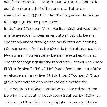
och flera kretsar kan kosta 20 000-40 000 kr. Kontakta
oss för en kostnadsfri offert anpassad efter dina
specifika behov.”},{”id”:1,”title”:”Kan jag använda vanliga
förlängningssladdar permanent i
trädgården?”,”content”:”Nej, vanliga förlängningssladdar
är inte avsedda för permanent utomhusbruk. De ska
endast användas tillfälligt och tas in efter användning.
För permanent lösning behöver du fasta uttag med rätt
IP-klassning installerade av behörig elektriker. Använd
endast förlängningssladdar märkta för utomhusbruk som
tillfällig lösning.”},{”id”:2,”title”:”Vad händer om jag träffar
en elkabel när jag gräver i trädgården?”,”content”:”Sluta
gräva omedelbart och kontakta en elektriker för
säkerhetskontroll. Även om kabeln verkar oskadad kan
isolering ha skadats vilket skapar säkerhetsrisk. Stäng av
strömmen till området om möjligt och undvik att röra