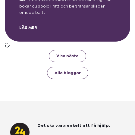
Akut avloppsstopp kräver snabb handling – så
bokar du spolbil rätt och begränsar skadan
omedelbart.
LÄS MER
Visa nästa
Alla bloggar
Det ska vara enkelt att få hjälp.