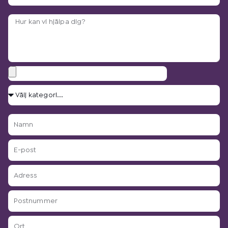
Arbetsbeskrivning?
Bilagor
Välj
kategori...
Namn
E-
post
Adress
Postnummer
Ort