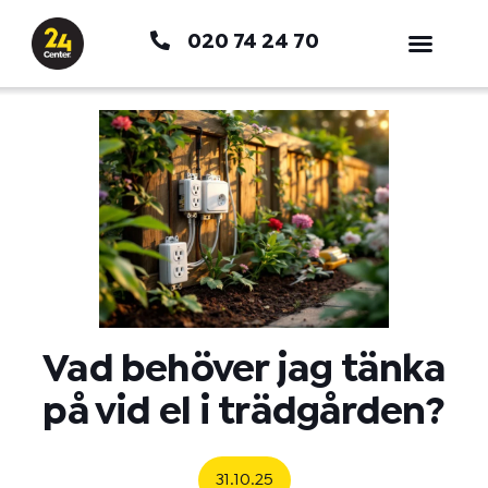
Hoppa
020 74 24 70
till
innehåll
Vad behöver jag tänka
på vid el i trädgården?
31.10.25