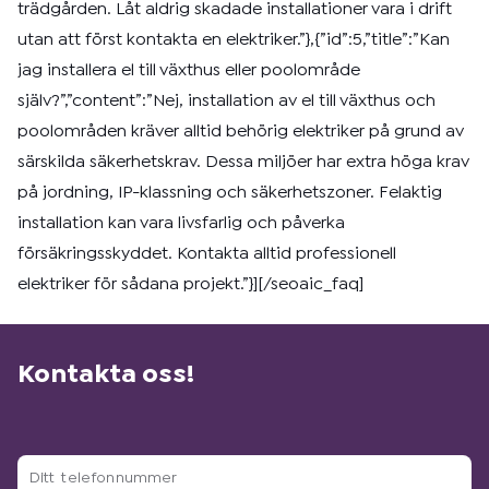
trädgården. Låt aldrig skadade installationer vara i drift
utan att först kontakta en elektriker.”},{”id”:5,”title”:”Kan
jag installera el till växthus eller poolområde
själv?”,”content”:”Nej, installation av el till växthus och
poolområden kräver alltid behörig elektriker på grund av
särskilda säkerhetskrav. Dessa miljöer har extra höga krav
på jordning, IP-klassning och säkerhetszoner. Felaktig
installation kan vara livsfarlig och påverka
försäkringsskyddet. Kontakta alltid professionell
elektriker för sådana projekt.”}][/seoaic_faq]
Kontakta oss!
Ditt
telefonnummer